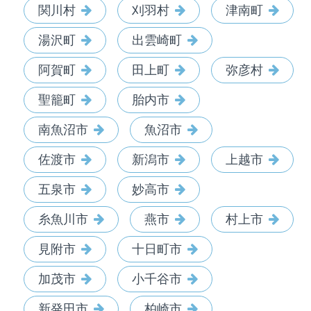
関川村
刈羽村
津南町
湯沢町
出雲崎町
阿賀町
田上町
弥彦村
聖籠町
胎内市
南魚沼市
魚沼市
佐渡市
新潟市
上越市
五泉市
妙高市
糸魚川市
燕市
村上市
見附市
十日町市
加茂市
小千谷市
新発田市
柏崎市