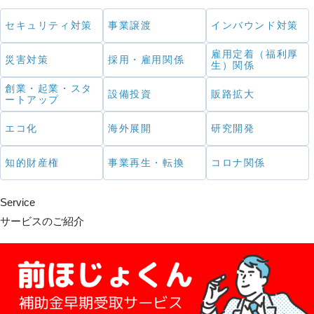
セキュリティ対策
事業譲渡
インバウンド対策
雇用定着（福利厚
災害対策
採用・雇用関係
生）関係
創業・起業・スタ
設備投資
販路拡大
ートアップ
エコ化
海外展開
研究開発
知的財産権
事業再生・転換
コロナ関係
Service
サービスのご紹介