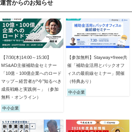
運営からのお知らせ
【7/30(木)14:00～15:30】
【参加無料】Stayway×freee共
MS&AD主催補助金セミナー
催「補助金活用とバックオフ
「10億・100億企業へのロード
ィスの最前線セミナー」開催
マップ～経営者が“今”知るべき
（特典あり）
成長戦略と実践例～」（参加
中小企業
無料・オンライン）
中小企業