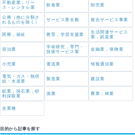
不動産業，リー
飲食業
卸売業
ス・レンタル業
公務（他に分類さ
サービス業全般
複合サービス事業
れるものを除く）
生活関連サービス
医療，福祉
教育，学習支援業
業，娯楽業
学術研究，専門・
宿泊業
金融業，保険業
技術サービス業
小売業
運送業
情報通信業
電気・ガス・熱供
製造業
建設業
給・水道業
鉱業，採石業，砂
漁業
農業，林業
利採取業
全業種
目的から記事を探す