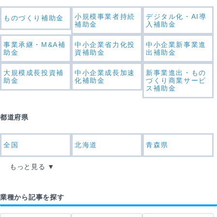
小規模事業者持続
デジタル化・AI導
ものづくり補助金
補助金
入補助金
事業承継・M&A補
中小企業省力化投
中小企業新事業進
助金
資補助金
出補助金
大規模成長投資補
中小企業成長加速
新事業進出・もの
助金
化補助金
づくり商業サービ
ス補助金
都道府県
全国
北海道
青森県
もっと見る
業種から記事を探す