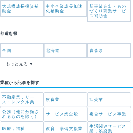
大規模成長投資補
中小企業成長加速
新事業進出・もの
助金
化補助金
づくり商業サービ
ス補助金
都道府県
全国
北海道
青森県
もっと見る
業種から記事を探す
不動産業，リー
飲食業
卸売業
ス・レンタル業
公務（他に分類さ
サービス業全般
複合サービス事業
れるものを除く）
生活関連サービス
医療，福祉
教育，学習支援業
業，娯楽業