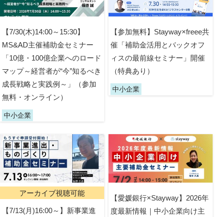
【7/30(木)14:00～15:30】
【参加無料】Stayway×freee共
MS&AD主催補助金セミナー
催「補助金活用とバックオフ
「10億・100億企業へのロード
ィスの最前線セミナー」開催
マップ～経営者が“今”知るべき
（特典あり）
成長戦略と実践例～」（参加
中小企業
無料・オンライン）
中小企業
アーカイブ視聴可能
【愛媛銀行×Stayway】2026年
【7/13(月)16:00～】新事業進
度最新情報｜中小企業向け主