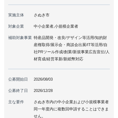
実施主体
さぬき市
対象企業
中小企業者,小規模企業者
補助対象事業
特産品開発・改良/デザイン等活用/知的財
産権取得/展示会・商談会出展/IT等活用/自
社PRツール作成/創業/新規事業広告宣伝/人
材育成/経営革新/新紙幣対応
公募開始日
2026/08/03
公募終了日
2026/12/28
主な要件
さぬき市内の中小企業および小規模事業者
同一年度内に複数回申請することはできま
せん。