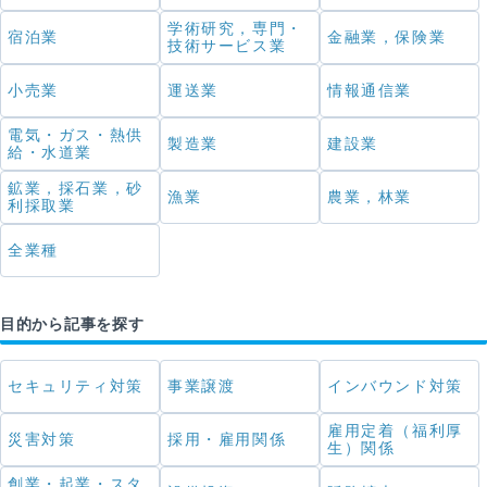
学術研究，専門・
宿泊業
金融業，保険業
技術サービス業
小売業
運送業
情報通信業
電気・ガス・熱供
製造業
建設業
給・水道業
鉱業，採石業，砂
漁業
農業，林業
利採取業
全業種
目的から記事を探す
セキュリティ対策
事業譲渡
インバウンド対策
雇用定着（福利厚
災害対策
採用・雇用関係
生）関係
創業・起業・スタ