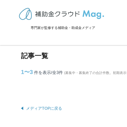
TOP
>
補助金・助成金詳細
>
香川県
>
宇多津町に関連する記事
専門家が監修する補助金・助成金メディア
宇多津町に関連する記事
記事一覧
1〜3
件を表示/全3
件
(募集中・募集終了の合計件数。初期表示
メディアTOPに戻る