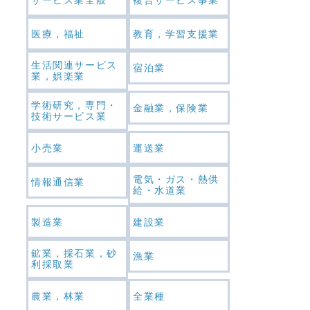
医療，福祉
教育，学習支援業
生活関連サービス
宿泊業
業，娯楽業
学術研究，専門・
金融業，保険業
技術サービス業
小売業
運送業
電気・ガス・熱供
情報通信業
給・水道業
製造業
建設業
鉱業，採石業，砂
漁業
利採取業
農業，林業
全業種