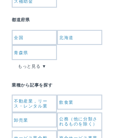
ス補助金
都道府県
全国
北海道
青森県
もっと見る
業種から記事を探す
不動産業，リー
飲食業
ス・レンタル業
公務（他に分類さ
卸売業
れるものを除く）
サービス業全般
複合サービス事業