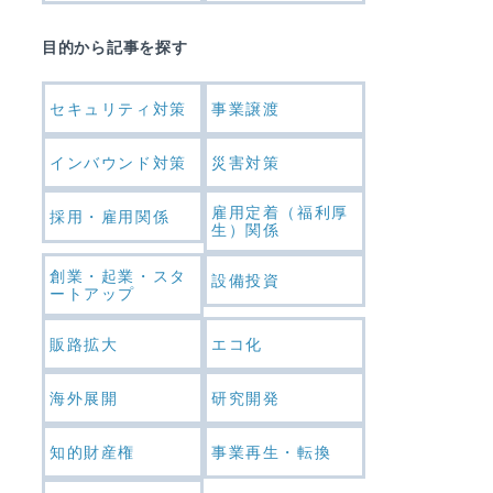
目的から記事を探す
セキュリティ対策
事業譲渡
インバウンド対策
災害対策
雇用定着（福利厚
採用・雇用関係
生）関係
創業・起業・スタ
設備投資
ートアップ
販路拡大
エコ化
海外展開
研究開発
知的財産権
事業再生・転換