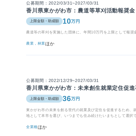
公募期間：2022/03/31~2027/03/31
香川県東かがわ市：農道等草刈活動報奨金
10
万円
上限金額・助成額
農道等の草刈を実施した団体に、年間10万円を上限として報奨
ほか
農業，林業
公募期間：2022/12/29~2027/03/31
香川県東かがわ市：未来創生就業定住促進
36
万円
上限金額・助成額
東かがわ市の未来を創る世代の就業及び定住を促進するため、
地として本市を選び、いつまでも住み続けたいまちとして選択
ほか
全業種