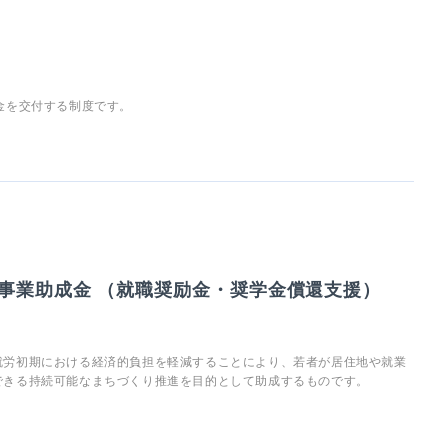
金を交付する制度です。
事業助成金 （就職奨励金・奨学金償還支援）
就労初期における経済的負担を軽減することにより、若者が居住地や就業
できる持続可能なまちづくり推進を目的として助成するものです。