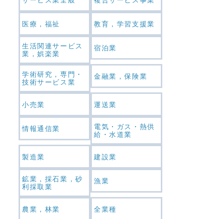
医療，福祉
教育，学習支援業
生活関連サービス
宿泊業
業，娯楽業
学術研究，専門・
金融業，保険業
技術サービス業
小売業
運送業
電気・ガス・熱供
情報通信業
給・水道業
製造業
建設業
鉱業，採石業，砂
漁業
利採取業
農業，林業
全業種