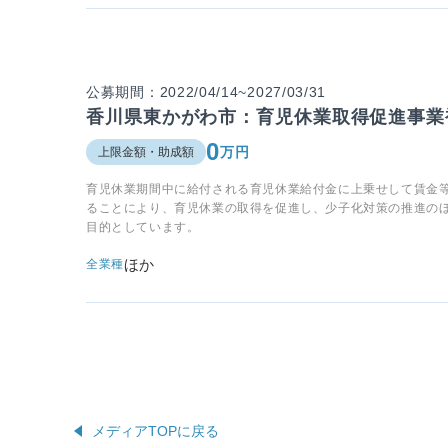
公募期間：2022/04/14~2027/03/31
香川県東かがわ市：育児休業取得促進事業
0
万円
上限金額・助成額
育児休業期間中に給付される育児休業給付金に上乗せして賃金
ることにより、育児休業の取得を促進し、少子化対策の推進の
目的としています。
ほか
全業種
メディアTOPに戻る