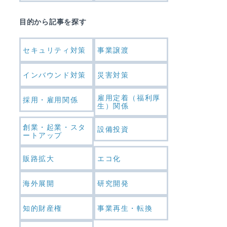
目的から記事を探す
セキュリティ対策
事業譲渡
インバウンド対策
災害対策
雇用定着（福利厚
採用・雇用関係
生）関係
創業・起業・スタ
設備投資
ートアップ
販路拡大
エコ化
海外展開
研究開発
知的財産権
事業再生・転換