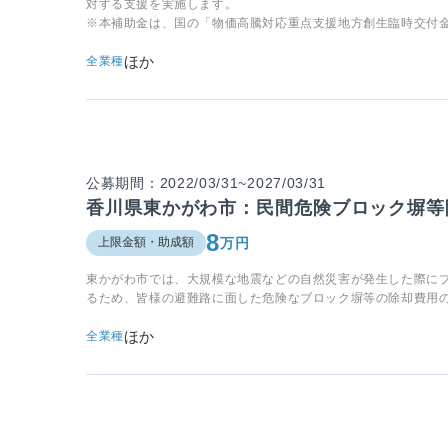
対する支援を実施します。
※本補助金は、国の「物価高騰対応重点支援地方創生臨時交付
ほか
全業種
公募期間：2022/03/31~2027/03/31
香川県東かがわ市：民間危険ブロック塀等
8
万円
上限金額・助成額
東かがわ市では、大規模な地震などの自然災害が発生した際に
るため、皆様の避難路に面した危険なブロック塀等の除却費用
ほか
全業種