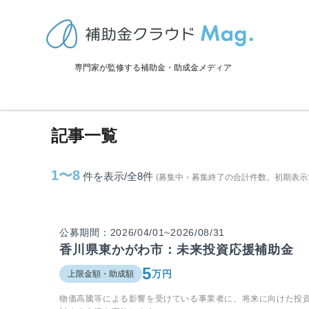
TOP
>
補助金・助成金詳細
>
香川県
>
東かがわ市に関連する記事
専門家が監修する補助金・助成金メディア
東かがわ市に関連する記事
記事一覧
1〜8
件を表示/全8
件
(募集中・募集終了の合計件数。初期表示
公募期間：2026/04/01~2026/08/31
香川県東かがわ市：未来投資応援補助金
5
万円
上限金額・助成額
物価高騰等による影響を受けている事業者に、将来に向けた投