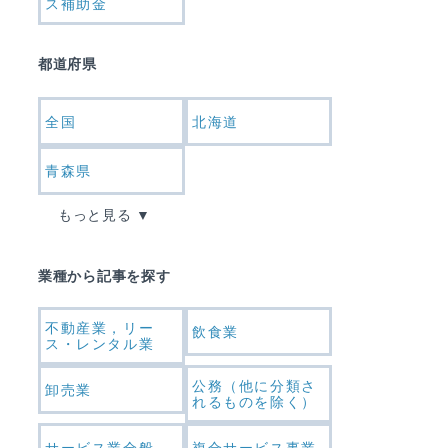
ス補助金
都道府県
全国
北海道
青森県
もっと見る
業種から記事を探す
不動産業，リー
飲食業
ス・レンタル業
公務（他に分類さ
卸売業
れるものを除く）
サービス業全般
複合サービス事業