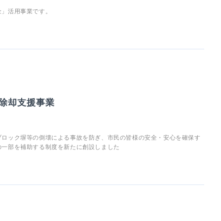
金」活用事業です。
除却支援事業
ブロック塀等の倒壊による事故を防ぎ、市民の皆様の安全・安心を確保す
の一部を補助する制度を新たに創設しました