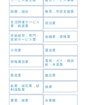
医療，福祉
教育，学習支援業
生活関連サービス
宿泊業
業，娯楽業
学術研究，専門・
金融業，保険業
技術サービス業
小売業
運送業
電気・ガス・熱供
情報通信業
給・水道業
製造業
建設業
鉱業，採石業，砂
漁業
利採取業
農業，林業
全業種