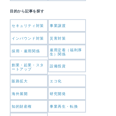
目的から記事を探す
セキュリティ対策
事業譲渡
インバウンド対策
災害対策
雇用定着（福利厚
採用・雇用関係
生）関係
創業・起業・スタ
設備投資
ートアップ
販路拡大
エコ化
海外展開
研究開発
知的財産権
事業再生・転換