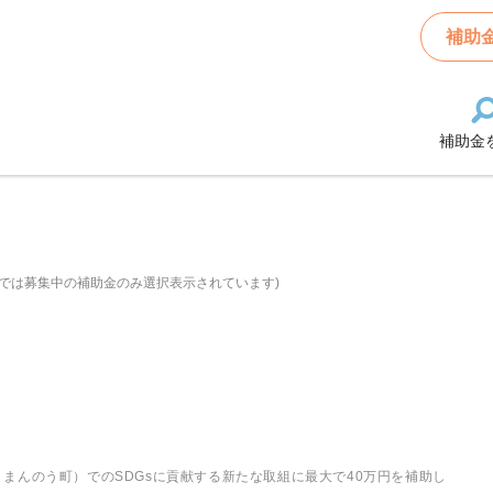
補助
補助金
では募集中の補助金のみ選択表示されています)
んのう町）でのSDGs​に貢献する新たな取組に最大で40万円を補助し