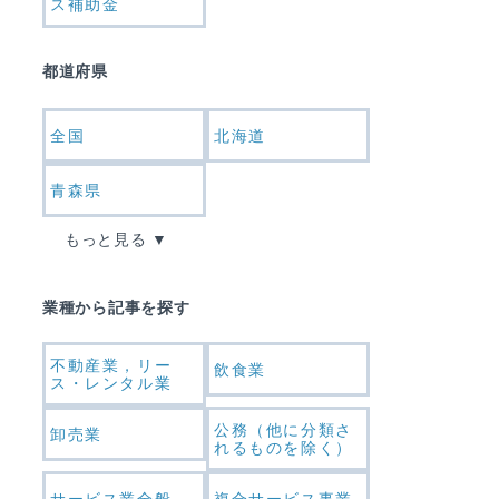
ス補助金
都道府県
全国
北海道
青森県
もっと見る
業種から記事を探す
不動産業，リー
飲食業
ス・レンタル業
公務（他に分類さ
卸売業
れるものを除く）
サービス業全般
複合サービス事業