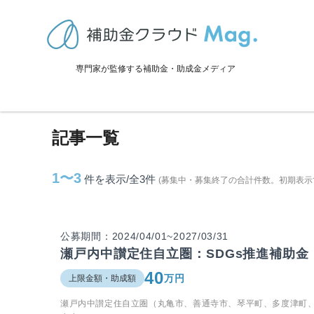
TOP
>
補助金・助成金詳細
>
香川県
>
まんのう町に関連する記事
専門家が監修する補助金・助成金メディア
まんのう町に関連する記事
記事一覧
1〜3
件を表示/全3
件
(募集中・募集終了の合計件数。初期表示
公募期間：2024/04/01~2027/03/31
瀬戸内中讃定住自立圏：SDGs推進補助金
40
万円
上限金額・助成額
瀬戸内中讃定住自立圏（丸亀市、善通寺市、琴平町、多度津町、ま