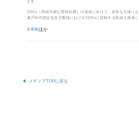
ます。
SDGs（持続可能な開発目標）の達成に向けて、多様な主体に
瀬戸内中讃定住自立圏域におけるSDGsに貢献する取組を推進
ほか
全業種
メディアTOPに戻る