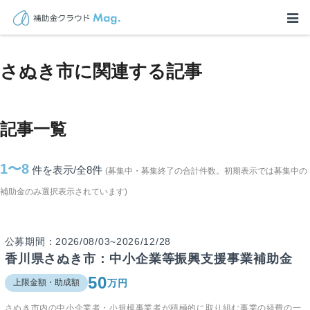
TOP
>
補助金・助成金詳細
>
香川県
>
さぬき市に関連する記事
さぬき市に関連する記事
記事一覧
1〜8
件を表示/全8
件
(募集中・募集終了の合計件数。初期表示では募集中の
補助金のみ選択表示されています)
公募期間：2026/08/03~2026/12/28
香川県さぬき市：中小企業等振興支援事業補助金
50
万円
上限金額・助成額
さぬき市内の中小企業者・小規模事業者が積極的に取り組む事業の経費の一