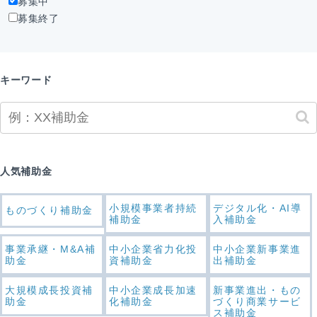
募集中
募集終了
キーワード
人気補助金
小規模事業者持続
デジタル化・AI導
ものづくり補助金
補助金
入補助金
事業承継・M&A補
中小企業省力化投
中小企業新事業進
助金
資補助金
出補助金
大規模成長投資補
中小企業成長加速
新事業進出・もの
助金
化補助金
づくり商業サービ
ス補助金