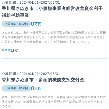
公募期間：2024/04/01~2027/03/31
香川県さぬき市：小規模事業者経営改善資金利子
補給補助事業
0
万円
上限金額・助成額
さぬき市では、市内小規模事業者の経営基盤の強化や新分野進出などの積極
的な事業展開の促進を図るため、小規模事業者経営改善資金（マル経資金）
の貸付を受けた小規模事業者に対する利子補給を実施しています。
ほか
全業種
公募期間：2024/04/01~2027/03/31
香川県さぬき市：多面的機能支払交付金
0
万円
上限金額・助成額
農業・農村の有する多面的機能の維持・発揮を図るための地域の共同活動に
係る支援であり地域資源の適切な保全管理を行う制度に基づき交付されるも
のです。