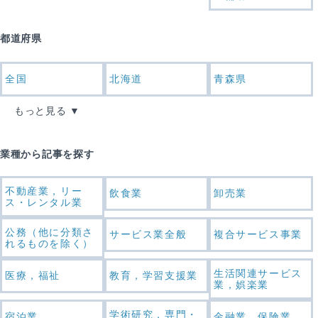
都道府県
全国
北海道
青森県
もっと見る
業種から記事を探す
不動産業，リー
飲食業
卸売業
ス・レンタル業
公務（他に分類さ
サービス業全般
複合サービス事業
れるものを除く）
生活関連サービス
医療，福祉
教育，学習支援業
業，娯楽業
学術研究，専門・
宿泊業
金融業，保険業