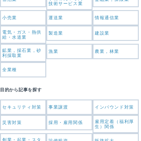
技術サービス業
小売業
運送業
情報通信業
電気・ガス・熱供
製造業
建設業
給・水道業
鉱業，採石業，砂
漁業
農業，林業
利採取業
全業種
目的から記事を探す
セキュリティ対策
事業譲渡
インバウンド対策
雇用定着（福利厚
災害対策
採用・雇用関係
生）関係
創業・起業・スタ
設備投資
販路拡大