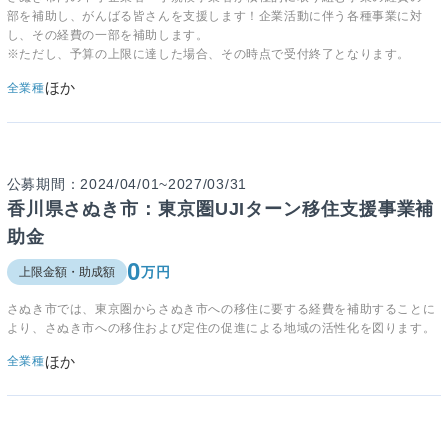
部を補助し、がんばる皆さんを支援します！企業活動に伴う各種事業に対
し、その経費の一部を補助します。
※ただし、予算の上限に達した場合、その時点で受付終了となります。
ほか
全業種
公募期間：2024/04/01~2027/03/31
香川県さぬき市：東京圏UJIターン移住支援事業補
助金
0
万円
上限金額・助成額
さぬき市では、東京圏からさぬき市への移住に要する経費を補助することに
より、さぬき市への移住および定住の促進による地域の活性化を図ります。
ほか
全業種