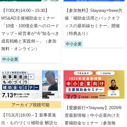
【7/30(木)14:00～15:30】
【参加無料】Stayway×freee共
MS&AD主催補助金セミナー
催「補助金活用とバックオフ
「10億・100億企業へのロード
ィスの最前線セミナー」開催
マップ～経営者が“今”知るべき
（特典あり）
成長戦略と実践例～」（参加
中小企業
無料・オンライン）
中小企業
アーカイブ視聴可能
【愛媛銀行×Stayway】2026年
【7/13(月)16:00～】新事業進
度最新情報｜中小企業向け主
出・ものづくり補助金 解説セ
要補助金セミナー（参加無