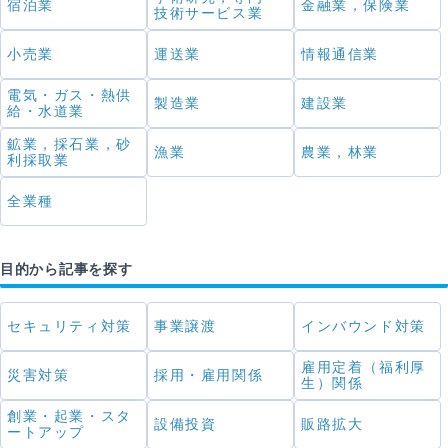
宿泊業
金融業，保険業
技術サービス業
小売業
運送業
情報通信業
電気・ガス・熱供
製造業
建設業
給・水道業
鉱業，採石業，砂
漁業
農業，林業
利採取業
全業種
目的から記事を探す
セキュリティ対策
事業譲渡
インバウンド対策
雇用定着（福利厚
災害対策
採用・雇用関係
生）関係
創業・起業・スタ
設備投資
販路拡大
ートアップ