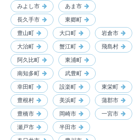
みよし市
あま市
長久手市
東郷町
豊山町
大口町
岩倉市
大治町
蟹江町
飛島村
阿久比町
東浦町
南知多町
武豊町
幸田町
設楽町
東栄町
豊根村
美浜町
蒲郡市
豊橋市
岡崎市
一宮市
瀬戸市
半田市