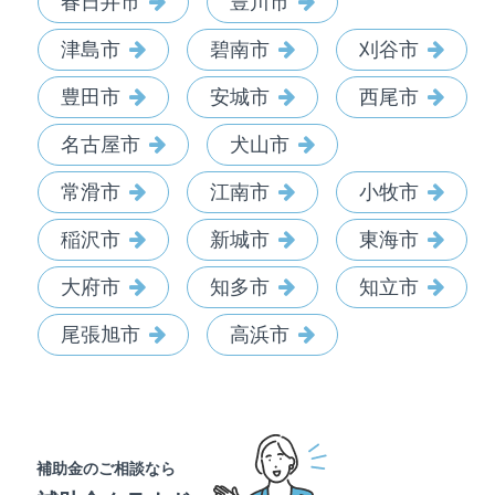
春日井市
豊川市
津島市
碧南市
刈谷市
豊田市
安城市
西尾市
名古屋市
犬山市
常滑市
江南市
小牧市
稲沢市
新城市
東海市
大府市
知多市
知立市
尾張旭市
高浜市
補助金のご相談なら