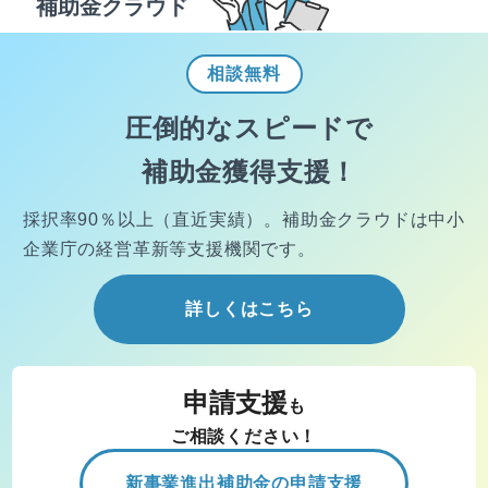
補助金クラウド
相談
無料
圧倒的なスピードで
補助金獲得支援！
採択率90％以上（直近実績）。
補助金クラウドは中小
企業庁の経営
革新等支援機関です。
詳しくはこちら
申請支援
も
ご相談ください！
新事業進出補助金の申請支援