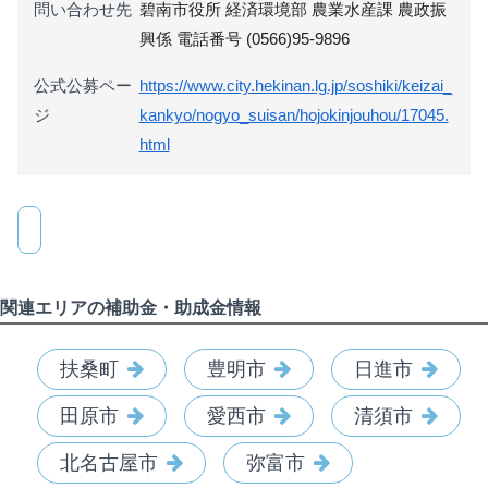
問い合わせ先
碧南市役所 経済環境部 農業水産課 農政振
興係 電話番号 (0566)95-9896
公式公募ペー
https://www.city.hekinan.lg.jp/soshiki/keizai_
ジ
kankyo/nogyo_suisan/hojokinjouhou/17045.
html
関連エリアの補助金・助成金情報
扶桑町
豊明市
日進市
田原市
愛西市
清須市
北名古屋市
弥富市