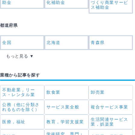
助金
化補助金
づくり商業サービ
ス補助金
都道府県
全国
北海道
青森県
もっと見る
業種から記事を探す
不動産業，リー
飲食業
卸売業
ス・レンタル業
公務（他に分類さ
サービス業全般
複合サービス事業
れるものを除く）
生活関連サービス
医療，福祉
教育，学習支援業
業，娯楽業
学術研究，専門・