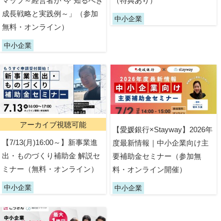
マップ～経営者が“今”知るべき
（特典あり）
成長戦略と実践例～」（参加
中小企業
無料・オンライン）
中小企業
アーカイブ視聴可能
【愛媛銀行×Stayway】2026年
【7/13(月)16:00～】新事業進
度最新情報｜中小企業向け主
出・ものづくり補助金 解説セ
要補助金セミナー（参加無
ミナー（無料・オンライン）
料・オンライン開催）
中小企業
中小企業