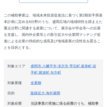
この補助事業は、地域未来投資促進法に基づく第2期岩手県基
本計画に定める6分野のうち、盛岡広域の地域特性を踏まえた
重点分野に関連する産業について、展示会や学会等への出展
を支援し、国内外企業等との取引拡大や企業間マッチング促
進による企業の持続的な成長及び地域産業の活性化を図るこ
とを目的とする。
対象エリア
盛岡市
,
八幡平市
,
滝沢市
,
雫石町
,
葛巻町
,
岩
手町
,
紫波町
,
矢巾町
対象業種
全業種
目的
販路拡大
,
海外展開
対象経費
当該事業の実施に係る経費のうち、補助事