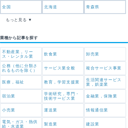
全国
北海道
青森県
もっと見る
業種から記事を探す
不動産業，リー
飲食業
卸売業
ス・レンタル業
公務（他に分類さ
サービス業全般
複合サービス事業
れるものを除く）
生活関連サービス
医療，福祉
教育，学習支援業
業，娯楽業
学術研究，専門・
宿泊業
金融業，保険業
技術サービス業
小売業
運送業
情報通信業
電気・ガス・熱供
製造業
建設業
給・水道業