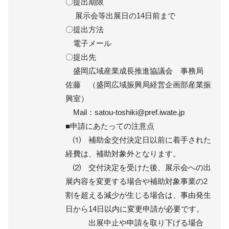
〇提出期限
展示会等出展日の14日前まで
〇提出方法
電子メール
〇提出先
盛岡広域産業成長推進協議会 事務局
佐藤 （盛岡広域振興局経営企画部産業振
興室）
Mail：satou-toshiki@pref.iwate.jp
■申請にあたっての注意点
⑴ 補助金交付決定日以前に着手された
経費は、補助対象外となります。
⑵ 交付決定を受けた後、展示会への出
展内容を変更する場合や補助対象事業の2
割を超える減少が生じる場合は、事由発生
日から14日以内に変更申請が必要です。
出展中止や申請を取り下げる場合