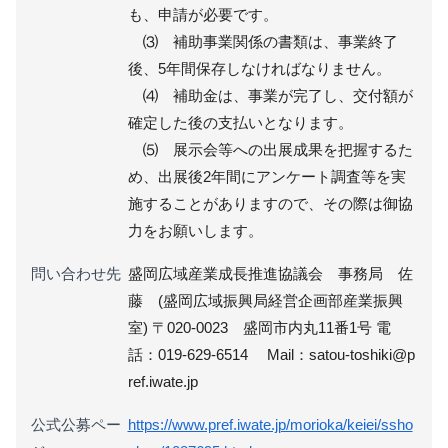
も、申請が必要です。
⑶ 補助事業関係の書類は、事業終了
後、5年間保存しなければなりません。
⑷ 補助金は、事業が完了し、交付額が
確定した後の支払いとなります。
⑸ 展示会等への出展成果を把握するた
め、出展後2年間にアンケート調査等を実
施することがありますので、その際は御協
力をお願いします。
問い合わせ先
盛岡広域産業成長推進協議会 事務局 佐
藤 (盛岡広域振興局経営企画部産業振興
室) 〒020-0023 盛岡市内丸11番1号 電
話：019-629-6514 Mail：satou-toshiki@p
ref.iwate.jp
公式公募ペー
https://www.pref.iwate.jp/morioka/keiei/ssho