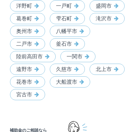
洋野町
一戸町
盛岡市
葛巻町
雫石町
滝沢市
奥州市
八幡平市
二戸市
釜石市
陸前高田市
一関市
遠野市
久慈市
北上市
花巻市
大船渡市
宮古市
補助金のご相談なら