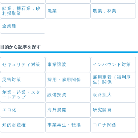
鉱業，採石業，砂
漁業
農業，林業
利採取業
全業種
目的から記事を探す
セキュリティ対策
事業譲渡
インバウンド対策
雇用定着（福利厚
災害対策
採用・雇用関係
生）関係
創業・起業・スタ
設備投資
販路拡大
ートアップ
エコ化
海外展開
研究開発
知的財産権
事業再生・転換
コロナ関係