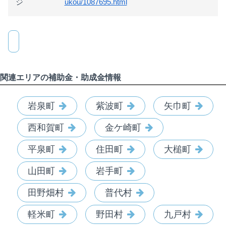
ジ
ukou/1087695.html
関連エリアの補助金・助成金情報
岩泉町
紫波町
矢巾町
西和賀町
金ケ崎町
平泉町
住田町
大槌町
山田町
岩手町
田野畑村
普代村
軽米町
野田村
九戸村