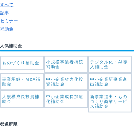
すべて
記事
セミナー
補助金
人気補助金
小規模事業者持続
デジタル化・AI導
ものづくり補助金
補助金
入補助金
事業承継・M&A補
中小企業省力化投
中小企業新事業進
助金
資補助金
出補助金
大規模成長投資補
中小企業成長加速
新事業進出・もの
助金
化補助金
づくり商業サービ
ス補助金
都道府県