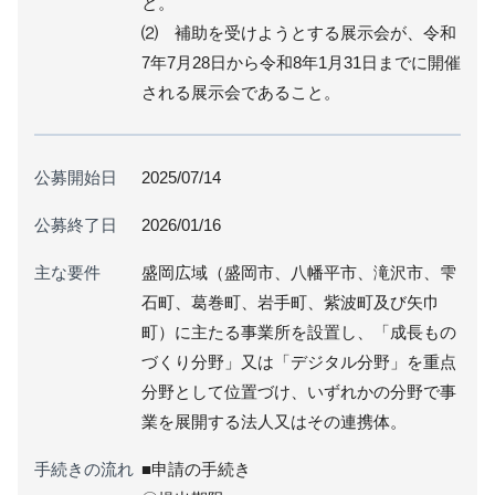
と。
⑵ 補助を受けようとする展示会が、令和
7年7月28日から令和8年1月31日までに開催
される展示会であること。
公募開始日
2025/07/14
公募終了日
2026/01/16
主な要件
盛岡広域（盛岡市、八幡平市、滝沢市、雫
石町、葛巻町、岩手町、紫波町及び矢巾
町）に主たる事業所を設置し、「成長もの
づくり分野」又は「デジタル分野」を重点
分野として位置づけ、いずれかの分野で事
業を展開する法人又はその連携体。
手続きの流れ
■申請の手続き