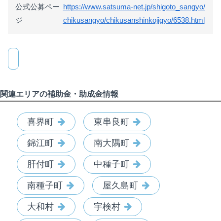
公式公募ペー
https://www.satsuma-net.jp/shigoto_sangyo/
ジ
chikusangyo/chikusanshinkojigyo/6538.html
関連エリアの補助金・助成金情報
喜界町
東串良町
錦江町
南大隅町
肝付町
中種子町
南種子町
屋久島町
大和村
宇検村