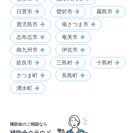
日置市
曽於市
霧島市
鹿児島市
南さつま市
志布志市
奄美市
南九州市
伊佐市
姶良市
三島村
十島村
さつま町
長島町
湧水町
補助金のご相談なら