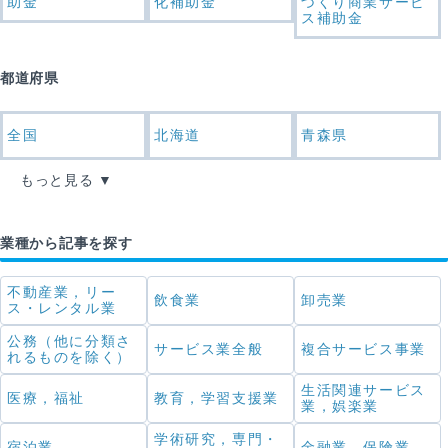
助金
化補助金
づくり商業サービ
ス補助金
都道府県
全国
北海道
青森県
もっと見る
業種から記事を探す
不動産業，リー
飲食業
卸売業
ス・レンタル業
公務（他に分類さ
サービス業全般
複合サービス事業
れるものを除く）
生活関連サービス
医療，福祉
教育，学習支援業
業，娯楽業
学術研究，専門・
宿泊業
金融業，保険業