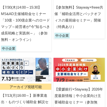
【7/30(木)14:00～15:30】
【参加無料】Stayway×freee共
MS&AD主催補助金セミナー
催「補助金活用とバックオフ
「10億・100億企業へのロード
ィスの最前線セミナー」開催
マップ～経営者が“今”知るべき
（特典あり）
成長戦略と実践例～」（参加
中小企業
無料・オンライン）
中小企業
アーカイブ視聴可能
【愛媛銀行×Stayway】2026年
【7/13(月)16:00～】新事業進
度最新情報｜中小企業向け主
出・ものづくり補助金 解説セ
要補助金セミナー（参加無