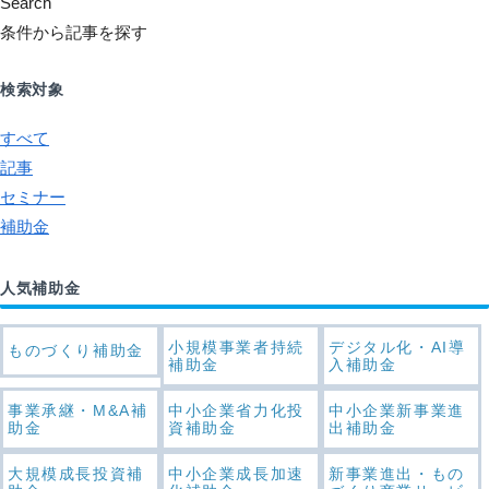
Search
条件から記事を探す
検索対象
すべて
記事
セミナー
補助金
人気補助金
小規模事業者持続
デジタル化・AI導
ものづくり補助金
補助金
入補助金
事業承継・M&A補
中小企業省力化投
中小企業新事業進
助金
資補助金
出補助金
大規模成長投資補
中小企業成長加速
新事業進出・もの