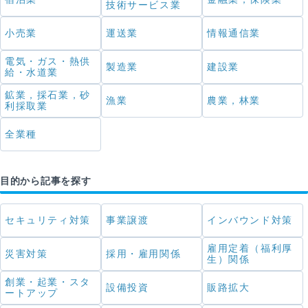
技術サービス業
小売業
運送業
情報通信業
電気・ガス・熱供
製造業
建設業
給・水道業
鉱業，採石業，砂
漁業
農業，林業
利採取業
全業種
目的から記事を探す
セキュリティ対策
事業譲渡
インバウンド対策
雇用定着（福利厚
災害対策
採用・雇用関係
生）関係
創業・起業・スタ
設備投資
販路拡大
ートアップ