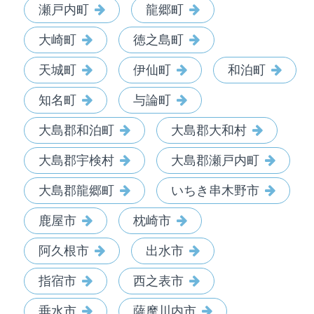
瀬戸内町
龍郷町
大崎町
徳之島町
天城町
伊仙町
和泊町
知名町
与論町
大島郡和泊町
大島郡大和村
大島郡宇検村
大島郡瀬戸内町
大島郡龍郷町
いちき串木野市
鹿屋市
枕崎市
阿久根市
出水市
指宿市
西之表市
垂水市
薩摩川内市