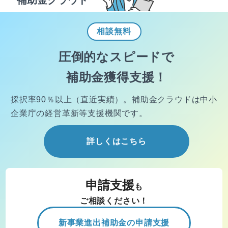
補助金クラウド
相談
無料
圧倒的なスピードで
補助金獲得支援！
採択率90％以上（直近実績）。
補助金クラウドは中小
企業庁の経営
革新等支援機関です。
詳しくはこちら
申請支援
も
ご相談ください！
新事業進出補助金の申請支援