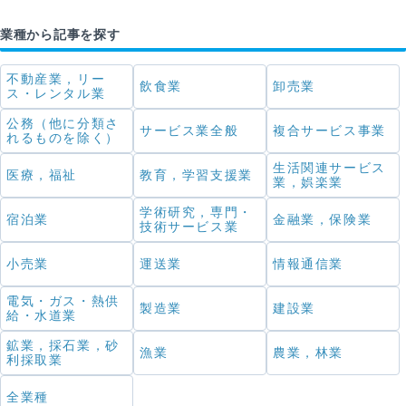
業種から記事を探す
不動産業，リー
飲食業
卸売業
ス・レンタル業
公務（他に分類さ
サービス業全般
複合サービス事業
れるものを除く）
生活関連サービス
医療，福祉
教育，学習支援業
業，娯楽業
学術研究，専門・
宿泊業
金融業，保険業
技術サービス業
小売業
運送業
情報通信業
電気・ガス・熱供
製造業
建設業
給・水道業
鉱業，採石業，砂
漁業
農業，林業
利採取業
全業種