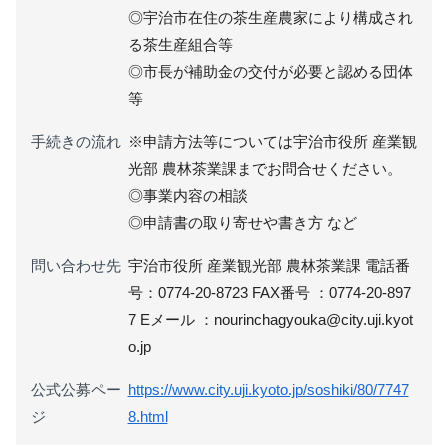
◎宇治市在住の茶生産農家により構成され
る茶生産組合等
◎市長が補助金の交付が必要と認める団体
等
手続きの流れ
※申請方法等については宇治市役所 産業観
光部 農林茶業課までお問合せください。
◎事業内容の相談
◎申請書の取り寄せや書き方 など
問い合わせ先
宇治市役所 産業観光部 農林茶業課 電話番
号：0774-20-8723 FAX番号 ：0774-20-897
7 Eメール ：nourinchagyouka@city.uji.kyot
o.jp
公式公募ペー
https://www.city.uji.kyoto.jp/soshiki/80/7747
ジ
8.html