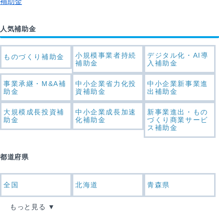
補助金
人気補助金
小規模事業者持続
デジタル化・AI導
ものづくり補助金
補助金
入補助金
事業承継・M&A補
中小企業省力化投
中小企業新事業進
助金
資補助金
出補助金
大規模成長投資補
中小企業成長加速
新事業進出・もの
助金
化補助金
づくり商業サービ
ス補助金
都道府県
全国
北海道
青森県
もっと見る