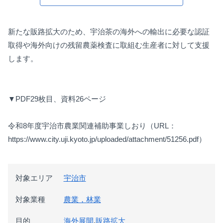
新たな販路拡大のため、宇治茶の海外への輸出に必要な認証
取得や海外向けの残留農薬検査に取組む生産者に対して支援
します。
▼PDF29枚目、資料26ページ
令和8年度宇治市農業関連補助事業しおり（URL：
https://www.city.uji.kyoto.jp/uploaded/attachment/51256.pdf）
対象エリア
宇治市
対象業種
農業，林業
目的
海外展開
,
販路拡大