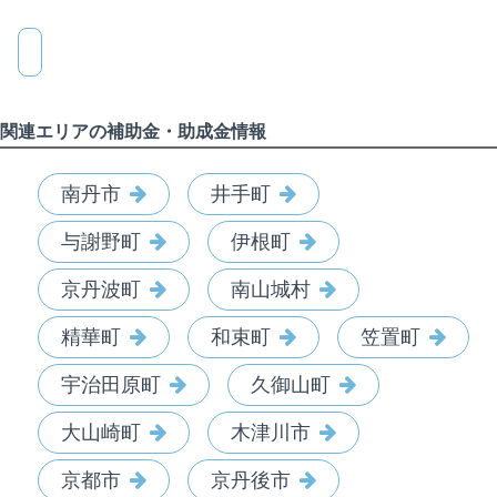
関連エリアの補助金・助成金情報
南丹市
井手町
与謝野町
伊根町
京丹波町
南山城村
精華町
和束町
笠置町
宇治田原町
久御山町
大山崎町
木津川市
京都市
京丹後市