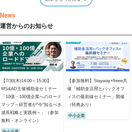
運営からのお知らせ
【7/30(木)14:00～15:30】
【参加無料】Stayway×freee共
MS&AD主催補助金セミナー
催「補助金活用とバックオフ
「10億・100億企業へのロード
ィスの最前線セミナー」開催
マップ～経営者が“今”知るべき
（特典あり）
成長戦略と実践例～」（参加
中小企業
無料・オンライン）
中小企業