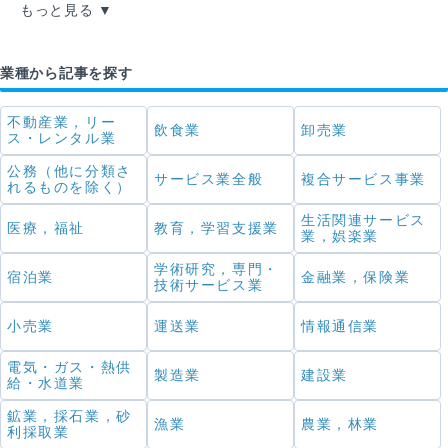
もっと見る
業種から記事を探す
不動産業，リー
飲食業
卸売業
ス・レンタル業
公務（他に分類さ
サービス業全般
複合サービス事業
れるものを除く）
生活関連サービス
医療，福祉
教育，学習支援業
業，娯楽業
学術研究，専門・
宿泊業
金融業，保険業
技術サービス業
小売業
運送業
情報通信業
電気・ガス・熱供
製造業
建設業
給・水道業
鉱業，採石業，砂
漁業
農業，林業
利採取業