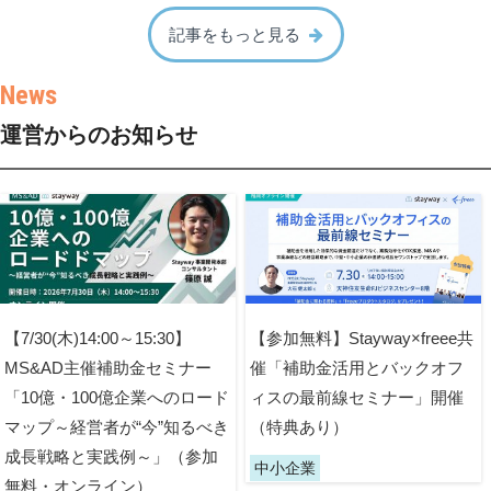
記事をもっと見る
運営からのお知らせ
【7/30(木)14:00～15:30】
【参加無料】Stayway×freee共
MS&AD主催補助金セミナー
催「補助金活用とバックオフ
「10億・100億企業へのロード
ィスの最前線セミナー」開催
マップ～経営者が“今”知るべき
（特典あり）
成長戦略と実践例～」（参加
中小企業
無料・オンライン）