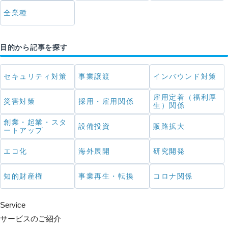
全業種
目的から記事を探す
セキュリティ対策
事業譲渡
インバウンド対策
雇用定着（福利厚
災害対策
採用・雇用関係
生）関係
創業・起業・スタ
設備投資
販路拡大
ートアップ
エコ化
海外展開
研究開発
知的財産権
事業再生・転換
コロナ関係
Service
サービスのご紹介