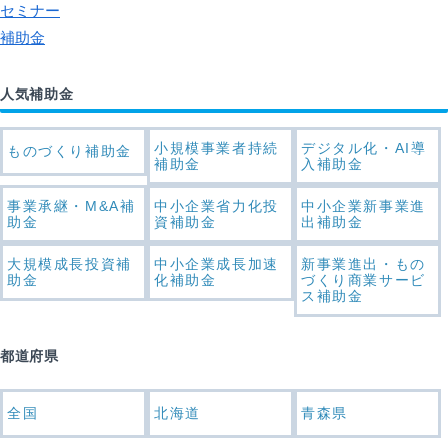
セミナー
補助金
人気補助金
小規模事業者持続
デジタル化・AI導
ものづくり補助金
補助金
入補助金
事業承継・M&A補
中小企業省力化投
中小企業新事業進
助金
資補助金
出補助金
大規模成長投資補
中小企業成長加速
新事業進出・もの
助金
化補助金
づくり商業サービ
ス補助金
都道府県
全国
北海道
青森県