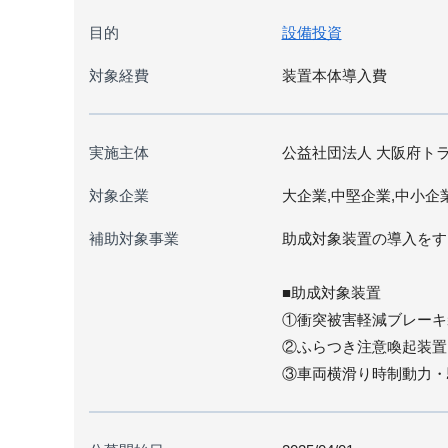
目的
設備投資
対象経費
装置本体導入費
実施主体
公益社団法人 大阪府ト
対象企業
大企業,中堅企業,中小企
補助対象事業
助成対象装置の導入をす
■助成対象装置
①衝突被害軽減ブレーキ
②ふらつき注意喚起装置
③車両横滑り時制動力・