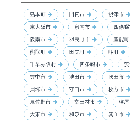
島本町
門真市
摂津市
東大阪市
泉南市
四條畷
阪南市
羽曳野市
豊能町
熊取町
田尻町
岬町
千早赤阪村
四条畷市
茨
豊中市
池田市
吹田市
貝塚市
守口市
枚方市
泉佐野市
富田林市
寝屋
大東市
和泉市
箕面市