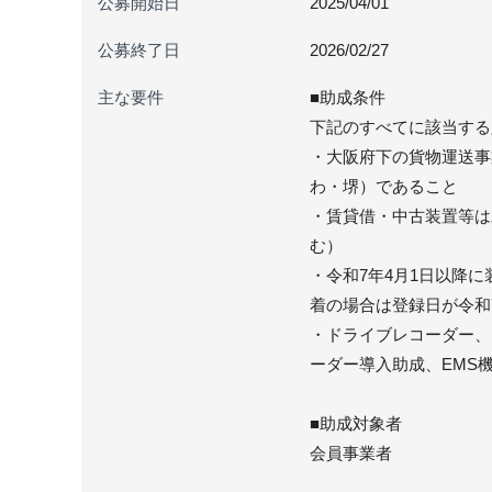
公募開始日
2025/04/01
公募終了日
2026/02/27
主な要件
■助成条件
下記のすべてに該当する
・大阪府下の貨物運送事
わ・堺）であること
・賃貸借・中古装置等は
む）
・令和7年4月1日以降
着の場合は登録日が令和
・ドライブレコーダー、
ーダー導入助成、EMS
■助成対象者
会員事業者