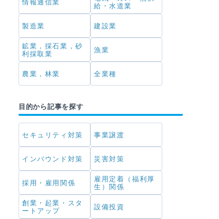
情報通信業
給・水道業
製造業
建設業
鉱業，採石業，砂
漁業
利採取業
農業，林業
全業種
目的から記事を探す
セキュリティ対策
事業譲渡
インバウンド対策
災害対策
雇用定着（福利厚
採用・雇用関係
生）関係
創業・起業・スタ
設備投資
ートアップ