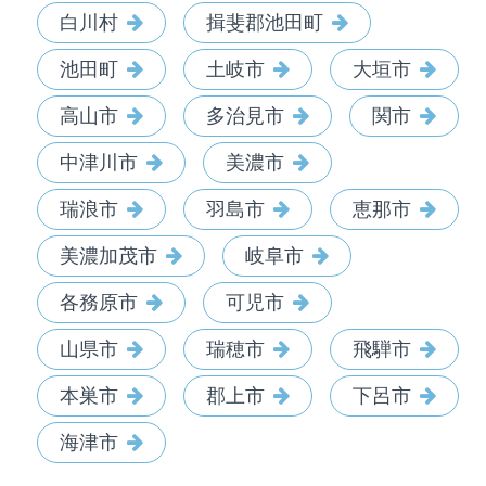
白川村
揖斐郡池田町
池田町
土岐市
大垣市
高山市
多治見市
関市
中津川市
美濃市
瑞浪市
羽島市
恵那市
美濃加茂市
岐阜市
各務原市
可児市
山県市
瑞穂市
飛騨市
本巣市
郡上市
下呂市
海津市