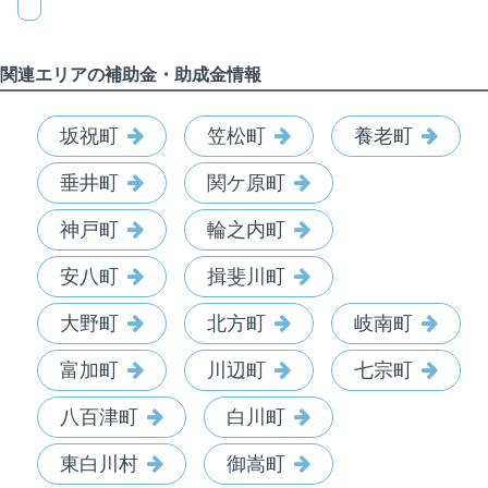
関連エリアの補助金・助成金情報
坂祝町
笠松町
養老町
垂井町
関ケ原町
神戸町
輪之内町
安八町
揖斐川町
大野町
北方町
岐南町
富加町
川辺町
七宗町
八百津町
白川町
東白川村
御嵩町