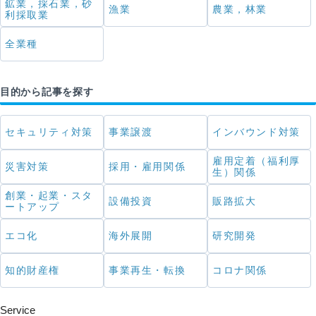
鉱業，採石業，砂
漁業
農業，林業
利採取業
全業種
目的から記事を探す
セキュリティ対策
事業譲渡
インバウンド対策
雇用定着（福利厚
災害対策
採用・雇用関係
生）関係
創業・起業・スタ
設備投資
販路拡大
ートアップ
エコ化
海外展開
研究開発
知的財産権
事業再生・転換
コロナ関係
Service