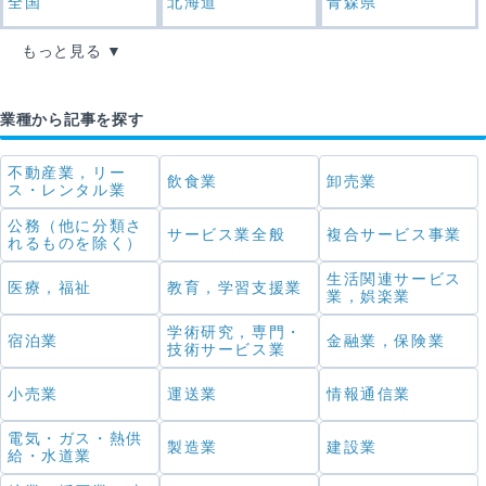
全国
北海道
青森県
もっと見る
業種から記事を探す
不動産業，リー
飲食業
卸売業
ス・レンタル業
公務（他に分類さ
サービス業全般
複合サービス事業
れるものを除く）
生活関連サービス
医療，福祉
教育，学習支援業
業，娯楽業
学術研究，専門・
宿泊業
金融業，保険業
技術サービス業
小売業
運送業
情報通信業
電気・ガス・熱供
製造業
建設業
給・水道業