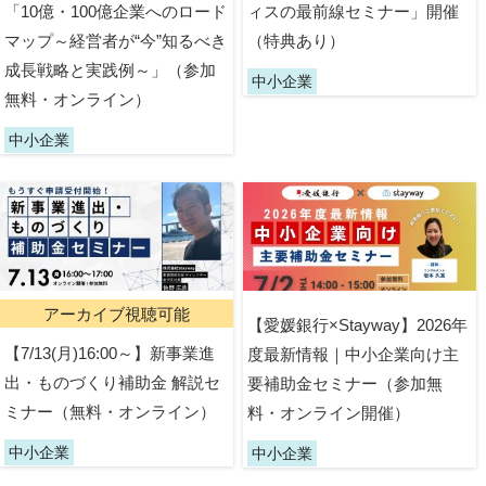
「10億・100億企業へのロード
ィスの最前線セミナー」開催
マップ～経営者が“今”知るべき
（特典あり）
成長戦略と実践例～」（参加
中小企業
無料・オンライン）
中小企業
アーカイブ視聴可能
【愛媛銀行×Stayway】2026年
【7/13(月)16:00～】新事業進
度最新情報｜中小企業向け主
出・ものづくり補助金 解説セ
要補助金セミナー（参加無
ミナー（無料・オンライン）
料・オンライン開催）
中小企業
中小企業