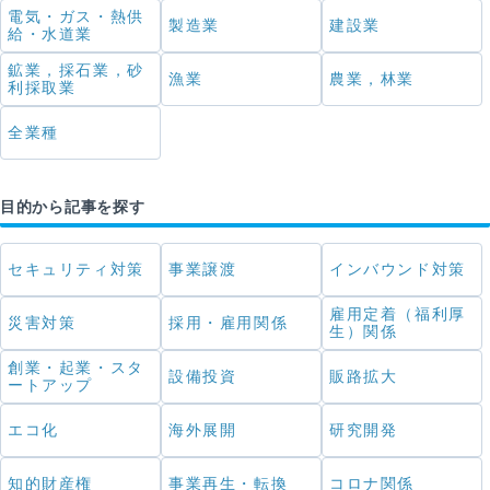
電気・ガス・熱供
製造業
建設業
給・水道業
鉱業，採石業，砂
漁業
農業，林業
利採取業
全業種
目的から記事を探す
セキュリティ対策
事業譲渡
インバウンド対策
雇用定着（福利厚
災害対策
採用・雇用関係
生）関係
創業・起業・スタ
設備投資
販路拡大
ートアップ
エコ化
海外展開
研究開発
知的財産権
事業再生・転換
コロナ関係