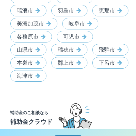
瑞浪市
羽島市
恵那市
美濃加茂市
岐阜市
各務原市
可児市
山県市
瑞穂市
飛騨市
本巣市
郡上市
下呂市
海津市
補助金のご相談なら
補助金クラウド