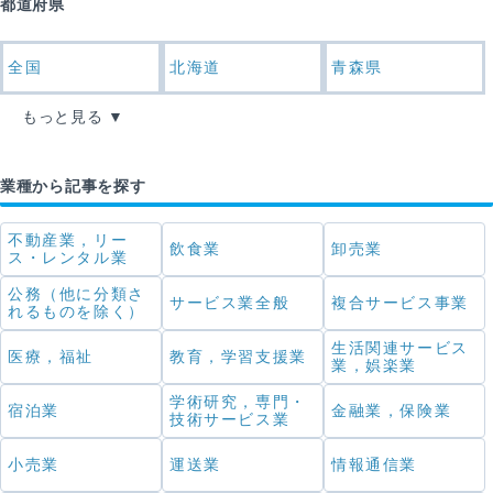
都道府県
全国
北海道
青森県
もっと見る
業種から記事を探す
不動産業，リー
飲食業
卸売業
ス・レンタル業
公務（他に分類さ
サービス業全般
複合サービス事業
れるものを除く）
生活関連サービス
医療，福祉
教育，学習支援業
業，娯楽業
学術研究，専門・
宿泊業
金融業，保険業
技術サービス業
小売業
運送業
情報通信業