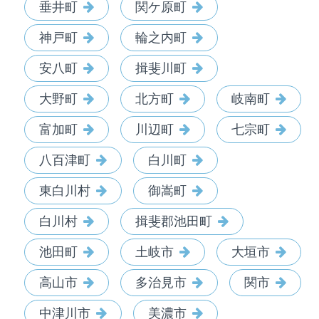
垂井町
関ケ原町
神戸町
輪之内町
安八町
揖斐川町
大野町
北方町
岐南町
富加町
川辺町
七宗町
八百津町
白川町
東白川村
御嵩町
白川村
揖斐郡池田町
池田町
土岐市
大垣市
高山市
多治見市
関市
中津川市
美濃市