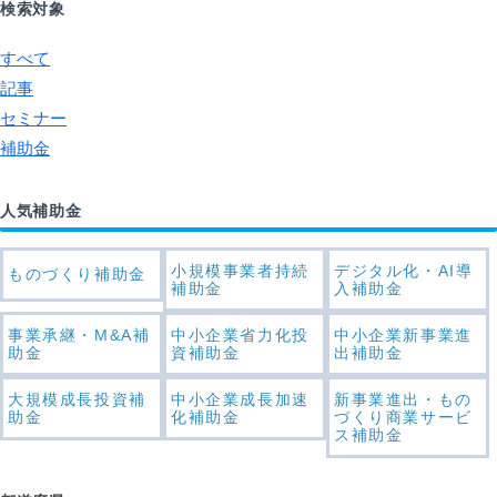
検索対象
すべて
記事
セミナー
補助金
人気補助金
小規模事業者持続
デジタル化・AI導
ものづくり補助金
補助金
入補助金
事業承継・M&A補
中小企業省力化投
中小企業新事業進
助金
資補助金
出補助金
大規模成長投資補
中小企業成長加速
新事業進出・もの
助金
化補助金
づくり商業サービ
ス補助金