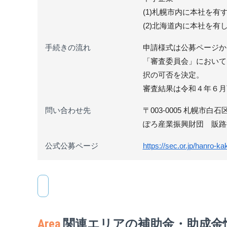
(1)札幌市内に本社を有
(2)北海道内に本社を
手続きの流れ
申請様式は公募ページか
「審査委員会」において
択の可否を決定。
審査結果は令和４年６月
問い合わせ先
〒003-0005 札幌市
ぽろ産業振興財団 販路拡大
公式公募ページ
https://sec.or.jp/hanro-k
Area
関連エリアの補助金・助成金