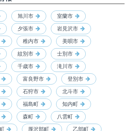
旭川市
室蘭市
夕張市
岩見沢市
稚内市
美唄市
紋別市
士別市
千歳市
滝川市
富良野市
登別市
石狩市
北斗市
福島町
知内町
森町
八雲町
町
厚沢部町
乙部町