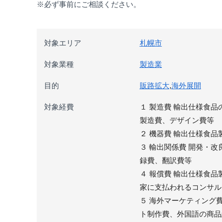
※必ず事前にご相談ください。
対象エリア
札幌市
対象業種
製造業
目的
販路拡大
,
海外展開
対象経費
１ 製造費 輸出仕様食
製造費、デザイン費等
２ 機器費 輸出仕様食
３ 輸出関係費 開発・
録費、翻訳費等
４ 報償費 輸出仕様食
家に支払われるコンサル
５ 海外マーケティング
ト制作費、外国語の商品