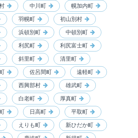
村
中川町
幌加内町
羽幌町
初山別村
浜頓別町
中頓別町
利尻町
利尻富士町
斜里町
清里町
町
佐呂間町
遠軽町
西興部村
雄武町
白老町
厚真町
町
日高町
平取町
えりも町
新ひだか町