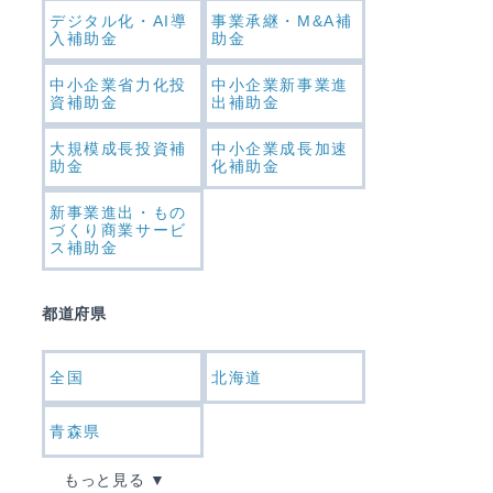
デジタル化・AI導
事業承継・M&A補
入補助金
助金
中小企業省力化投
中小企業新事業進
資補助金
出補助金
大規模成長投資補
中小企業成長加速
助金
化補助金
新事業進出・もの
づくり商業サービ
ス補助金
都道府県
全国
北海道
青森県
もっと見る