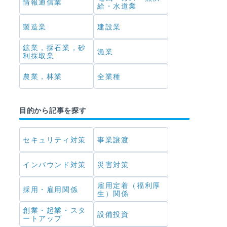
情報通信業
給・水道業
製造業
建設業
鉱業，採石業，砂
漁業
利採取業
農業，林業
全業種
目的から記事を探す
セキュリティ対策
事業譲渡
インバウンド対策
災害対策
雇用定着（福利厚
採用・雇用関係
生）関係
創業・起業・スタ
設備投資
ートアップ