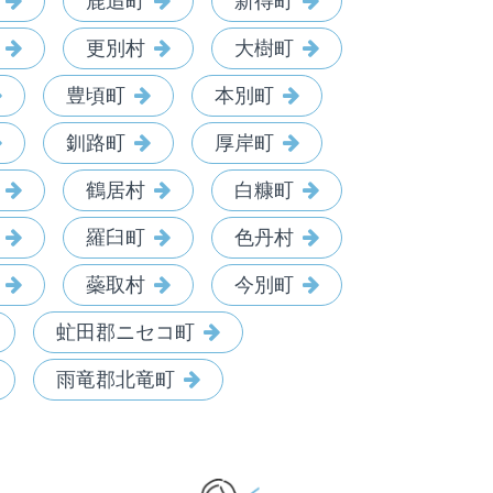
鹿追町
新得町
更別村
大樹町
豊頃町
本別町
釧路町
厚岸町
鶴居村
白糠町
羅臼町
色丹村
蘂取村
今別町
虻田郡ニセコ町
雨竜郡北竜町