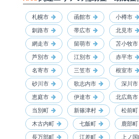
札幌市
函館市
小樽市
釧路市
帯広市
北見市
網走市
留萌市
苫小牧市
芦別市
江別市
赤平市
名寄市
三笠市
根室市
砂川市
歌志内市
深川市
恵庭市
伊達市
北広島市
当別町
新篠津村
松前町
木古内町
七飯町
鹿部町
長万部町
江差町
上ノ国