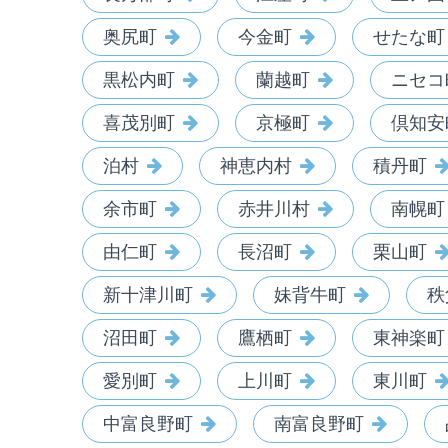
奥尻町
今金町
せたな町
黒松内町
蘭越町
ニセコ
喜茂別町
京極町
倶知安
泊村
神恵内村
積丹町
余市町
赤井川村
南幌町
由仁町
長沼町
栗山町
新十津川町
妹背牛町
秩
沼田町
鷹栖町
東神楽町
愛別町
上川町
東川町
中富良野町
南富良野町