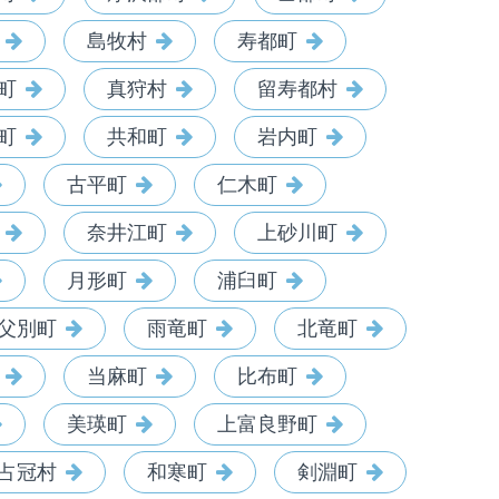
島牧村
寿都町
町
真狩村
留寿都村
町
共和町
岩内町
古平町
仁木町
奈井江町
上砂川町
月形町
浦臼町
父別町
雨竜町
北竜町
当麻町
比布町
美瑛町
上富良野町
占冠村
和寒町
剣淵町