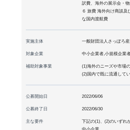
訳費、海外の展示会・物
６ 旅費 海外向け商談
な国内渡航費
実施主体
一般財団法人さっぽろ産
対象企業
中小企業者,小規模企業
補助対象事業
(1)海外のニーズや市
(2)国内で既に流通して
公募開始日
2022/06/06
公募終了日
2022/06/30
主な要件
下記の(1)、(2)のい
中小企業