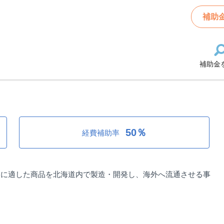
財団：令和4年度 輸出仕様食品製造補助金/2次募集
補助
補助金
財団：令和4年度 輸出仕様食品製造
50％
経費補助率
出に適した商品を北海道内で製造・開発し、海外へ流通させる事