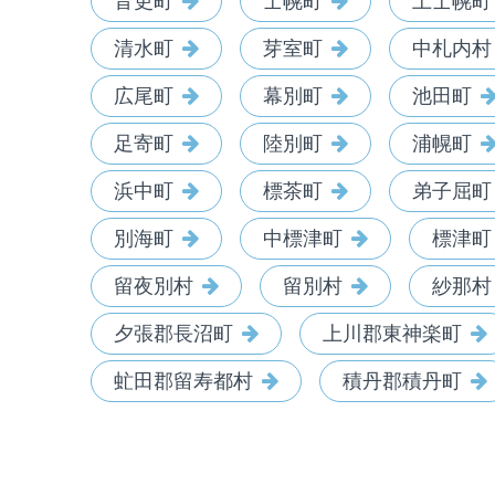
音更町
士幌町
上士幌町
清水町
芽室町
中札内村
広尾町
幕別町
池田町
足寄町
陸別町
浦幌町
浜中町
標茶町
弟子屈町
別海町
中標津町
標津町
留夜別村
留別村
紗那村
夕張郡長沼町
上川郡東神楽町
虻田郡留寿都村
積丹郡積丹町