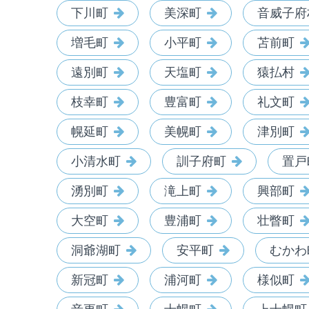
下川町
美深町
音威子府
増毛町
小平町
苫前町
遠別町
天塩町
猿払村
枝幸町
豊富町
礼文町
幌延町
美幌町
津別町
小清水町
訓子府町
置戸
湧別町
滝上町
興部町
大空町
豊浦町
壮瞥町
洞爺湖町
安平町
むかわ
新冠町
浦河町
様似町