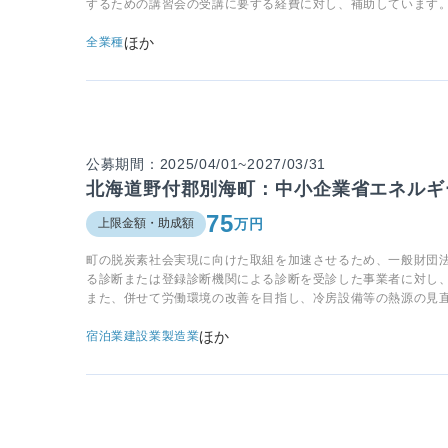
するための講習会の受講に要する経費に対し、補助しています
ほか
全業種
公募期間：2025/04/01~2027/03/31
北海道野付郡別海町：中小企業省エネルギ
75
万円
上限金額・助成額
町の脱炭素社会実現に向けた取組を加速させるため、一般財団
る診断または登録診断機関による診断を受診した事業者に対し
また、併せて労働環境の改善を目指し、冷房設備等の熱源の見
ほか
宿泊業
建設業
製造業