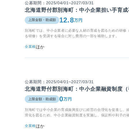
公募期間：2025/04/01~2027/03/31
北海道野付郡別海町：中小企業担い手育成
12.8
万円
上限金額・助成額
別海町では、中小企業者に必要な人材の育成を図るための研修
る研修）を受講する場合に対し費用の一部を補助します。
ほか
全業種
公募期間：2025/04/01~2027/03/31
北海道野付郡別海町：中小企業融資制度（
0
万円
上限金額・助成額
別海町では中小企業の育成振興並びに経営の合理化を促進し、
滑化を図るため、中小企業融資制度を実施し、保証料や利子の
ほか
全業種