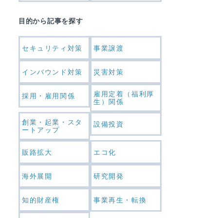
目的から記事を探す
セキュリティ対策
事業譲渡
インバウンド対策
災害対策
雇用定着（福利厚
採用・雇用関係
生）関係
創業・起業・スタ
設備投資
ートアップ
販路拡大
エコ化
海外展開
研究開発
知的財産権
事業再生・転換