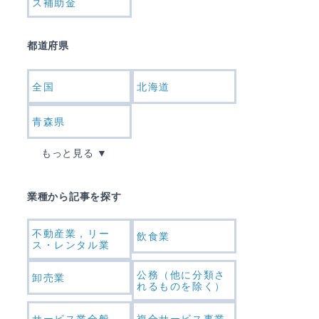
ス補助金
都道府県
全国
北海道
青森県
もっと見る
業種から記事を探す
不動産業，リー
飲食業
ス・レンタル業
公務（他に分類さ
卸売業
れるものを除く）
サービス業全般
複合サービス事業