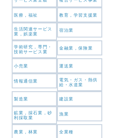
医療，福祉
教育，学習支援業
生活関連サービス
宿泊業
業，娯楽業
学術研究，専門・
金融業，保険業
技術サービス業
小売業
運送業
電気・ガス・熱供
情報通信業
給・水道業
製造業
建設業
鉱業，採石業，砂
漁業
利採取業
農業，林業
全業種