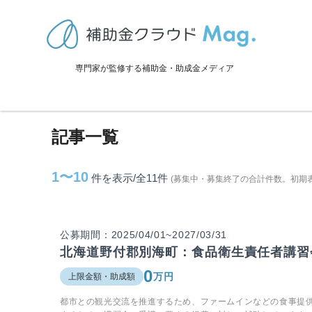
TOP
>
補助金・助成金詳細
>
北海道
>
別海町に関連する記事
専門家が監修する補助金・助成金メディア
別海町に関連する記事
記事一覧
1〜10
件を表示/全11
件
(募集中・募集終了の合計件数。初期
公募期間：2025/04/01~2027/03/31
北海道野付郡別海町：食品衛生責任者講習
0
万円
上限金額・助成額
都市との観光交流を推進するため、ファームインなどの食事提