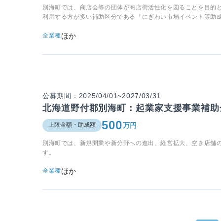
別海町では、商店会等の団体が商店街活性化を図ることを目的
利用する方が多い補助区分である「にぎわい市場イベント等助
ほか
全業種
公募期間：2025/04/01~2027/03/31
北海道野付郡別海町：起業家支援事業補助
500
万円
上限金額・助成額
別海町では、新規開業や新分野への進出、経営拡大、空き店舗
す。
ほか
全業種