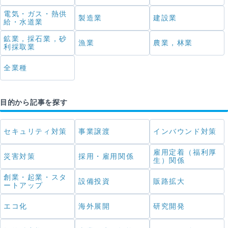
電気・ガス・熱供
製造業
建設業
給・水道業
鉱業，採石業，砂
漁業
農業，林業
利採取業
全業種
目的から記事を探す
セキュリティ対策
事業譲渡
インバウンド対策
雇用定着（福利厚
災害対策
採用・雇用関係
生）関係
創業・起業・スタ
設備投資
販路拡大
ートアップ
エコ化
海外展開
研究開発