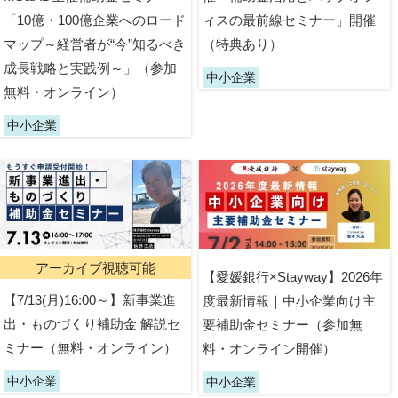
「10億・100億企業へのロード
ィスの最前線セミナー」開催
マップ～経営者が“今”知るべき
（特典あり）
成長戦略と実践例～」（参加
中小企業
無料・オンライン）
中小企業
アーカイブ視聴可能
【愛媛銀行×Stayway】2026年
【7/13(月)16:00～】新事業進
度最新情報｜中小企業向け主
出・ものづくり補助金 解説セ
要補助金セミナー（参加無
ミナー（無料・オンライン）
料・オンライン開催）
中小企業
中小企業