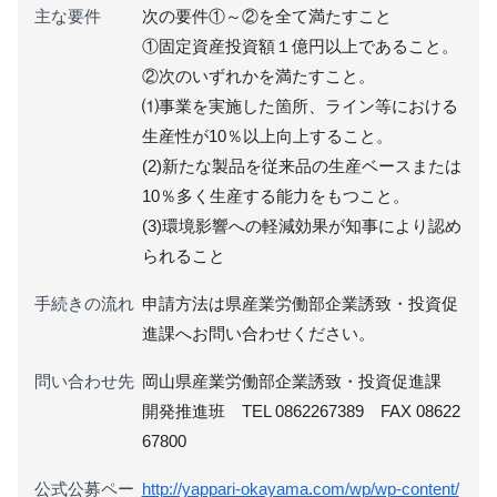
主な要件
次の要件①～②を全て満たすこと
①固定資産投資額１億円以上であること。
②次のいずれかを満たすこと。
⑴事業を実施した箇所、ライン等における
生産性が10％以上向上すること。
(2)新たな製品を従来品の生産ベースまたは
10％多く生産する能力をもつこと。
(3)環境影響への軽減効果が知事により認め
られること
手続きの流れ
申請方法は県産業労働部企業誘致・投資促
進課へお問い合わせください。
問い合わせ先
岡山県産業労働部企業誘致・投資促進課
開発推進班 TEL 0862267389 FAX 08622
67800
公式公募ペー
http://yappari-okayama.com/wp/wp-content/