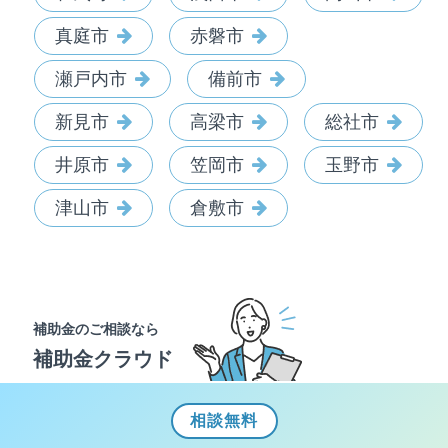
真庭市
赤磐市
瀬戸内市
備前市
新見市
高梁市
総社市
井原市
笠岡市
玉野市
津山市
倉敷市
補助金のご相談なら
補助金クラウド
相談
無料