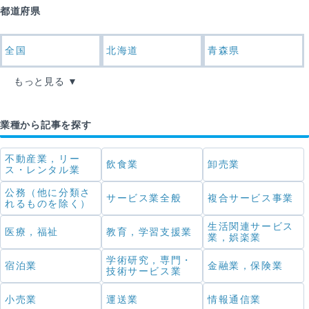
都道府県
全国
北海道
青森県
もっと見る
業種から記事を探す
不動産業，リー
飲食業
卸売業
ス・レンタル業
公務（他に分類さ
サービス業全般
複合サービス事業
れるものを除く）
生活関連サービス
医療，福祉
教育，学習支援業
業，娯楽業
学術研究，専門・
宿泊業
金融業，保険業
技術サービス業
小売業
運送業
情報通信業