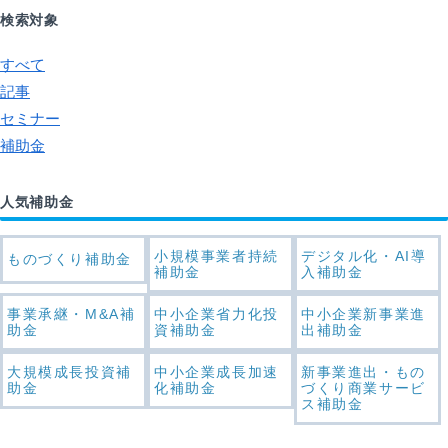
検索対象
すべて
記事
セミナー
補助金
人気補助金
小規模事業者持続
デジタル化・AI導
ものづくり補助金
補助金
入補助金
事業承継・M&A補
中小企業省力化投
中小企業新事業進
助金
資補助金
出補助金
大規模成長投資補
中小企業成長加速
新事業進出・もの
助金
化補助金
づくり商業サービ
ス補助金