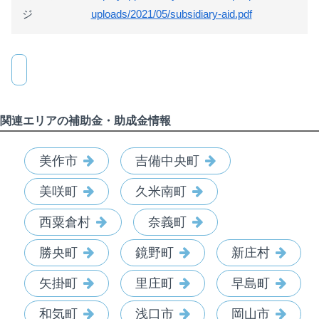
ジ
uploads/2021/05/subsidiary-aid.pdf
関連エリアの補助金・助成金情報
美作市
吉備中央町
美咲町
久米南町
西粟倉村
奈義町
勝央町
鏡野町
新庄村
矢掛町
里庄町
早島町
和気町
浅口市
岡山市