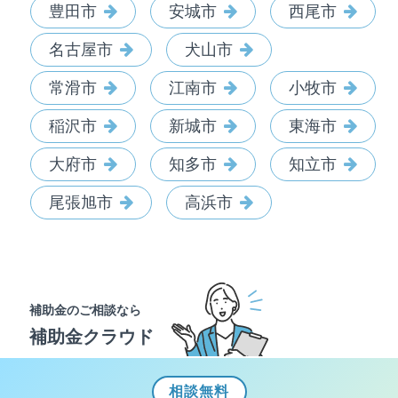
豊田市
安城市
西尾市
名古屋市
犬山市
常滑市
江南市
小牧市
稲沢市
新城市
東海市
大府市
知多市
知立市
尾張旭市
高浜市
補助金のご相談なら
補助金クラウド
相談
無料