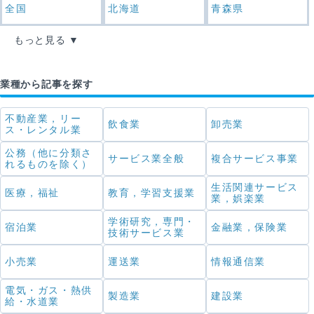
全国
北海道
青森県
もっと見る
業種から記事を探す
不動産業，リー
飲食業
卸売業
ス・レンタル業
公務（他に分類さ
サービス業全般
複合サービス事業
れるものを除く）
生活関連サービス
医療，福祉
教育，学習支援業
業，娯楽業
学術研究，専門・
宿泊業
金融業，保険業
技術サービス業
小売業
運送業
情報通信業
電気・ガス・熱供
製造業
建設業
給・水道業