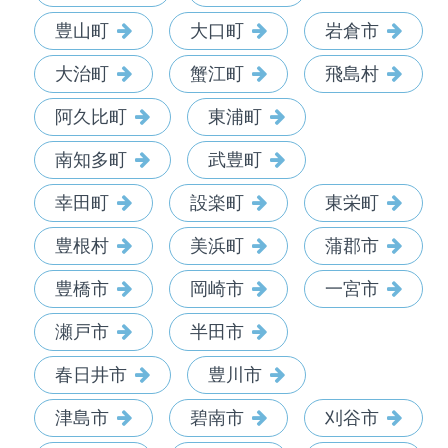
豊山町
大口町
岩倉市
大治町
蟹江町
飛島村
阿久比町
東浦町
南知多町
武豊町
幸田町
設楽町
東栄町
豊根村
美浜町
蒲郡市
豊橋市
岡崎市
一宮市
瀬戸市
半田市
春日井市
豊川市
津島市
碧南市
刈谷市