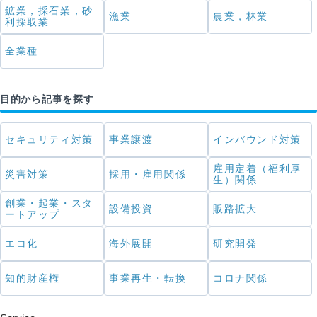
鉱業，採石業，砂
漁業
農業，林業
利採取業
全業種
目的から記事を探す
セキュリティ対策
事業譲渡
インバウンド対策
雇用定着（福利厚
災害対策
採用・雇用関係
生）関係
創業・起業・スタ
設備投資
販路拡大
ートアップ
エコ化
海外展開
研究開発
知的財産権
事業再生・転換
コロナ関係