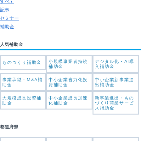
すべて
記事
セミナー
補助金
人気補助金
小規模事業者持続
デジタル化・AI導
ものづくり補助金
補助金
入補助金
事業承継・M&A補
中小企業省力化投
中小企業新事業進
助金
資補助金
出補助金
大規模成長投資補
中小企業成長加速
新事業進出・もの
助金
化補助金
づくり商業サービ
ス補助金
都道府県