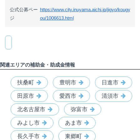
公式公募ペー
https://www.city.inuyama.aichi.jp/jigyo/kougy
ジ
ou/1006613.html
関連エリアの補助金・助成金情報
扶桑町
豊明市
日進市
田原市
愛西市
清須市
北名古屋市
弥富市
みよし市
あま市
長久手市
東郷町