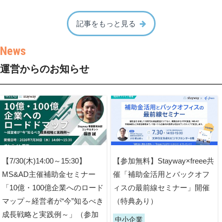
記事をもっと見る
運営からのお知らせ
【7/30(木)14:00～15:30】
【参加無料】Stayway×freee共
MS&AD主催補助金セミナー
催「補助金活用とバックオフ
「10億・100億企業へのロード
ィスの最前線セミナー」開催
マップ～経営者が“今”知るべき
（特典あり）
成長戦略と実践例～」（参加
中小企業