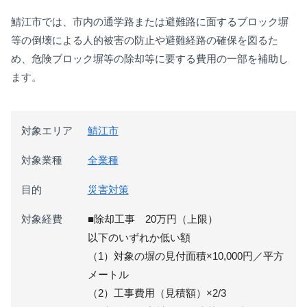
鯖江市
では、市内の通学路または避難路に面するブロック塀
等の倒壊による人的被害の防止や避難経路の確保を図るた
め、危険ブロック塀等の除却等に要する費用の一部を補助し
ます。
対象エリア
鯖江市
対象業種
全業種
目的
災害対策
対象経費
■除却工事 20万円（上限）
以下のいずれか低い額
（1）対象の塀の見付面積×10,000円／平方
メートル
（2）工事費用（見積額）×2/3