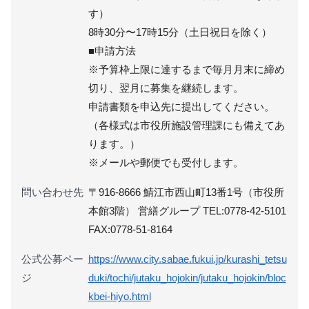
す）
8時30分〜17時15分（土日祝日を除く）
■申請方法
※予算枠上限に達するまで毎月月末に締め
切り、翌月に募集を継続します。
申請書類を申込先に提出してください。
（各様式は市役所施設管理課にも備えてあ
ります。）
※メールや郵便でも受付します。
問い合わせ先
〒916-8666 鯖江市西山町13番1号（市役所
本館3階） 営繕グループ TEL:0778-42-5101
FAX:0778-51-8164
公式公募ペー
https://www.city.sabae.fukui.jp/kurashi_tetsu
ジ
duki/tochi/jutaku_hojokin/jutaku_hojokin/bloc
kbei-hiyo.html