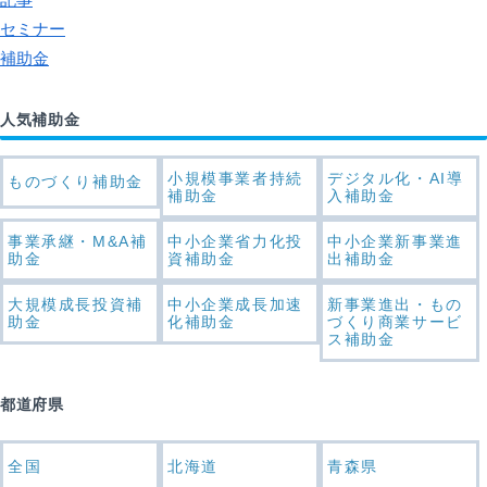
セミナー
補助金
人気補助金
小規模事業者持続
デジタル化・AI導
ものづくり補助金
補助金
入補助金
事業承継・M&A補
中小企業省力化投
中小企業新事業進
助金
資補助金
出補助金
大規模成長投資補
中小企業成長加速
新事業進出・もの
助金
化補助金
づくり商業サービ
ス補助金
都道府県
全国
北海道
青森県