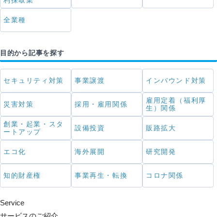
利採取業
全業種
目的から記事を探す
セキュリティ対策
事業譲渡
インバウンド対策
雇用定着（福利厚
災害対策
採用・雇用関係
生）関係
創業・起業・スタ
設備投資
販路拡大
ートアップ
エコ化
海外展開
研究開発
知的財産権
事業再生・転換
コロナ関係
Service
サービスのご紹介