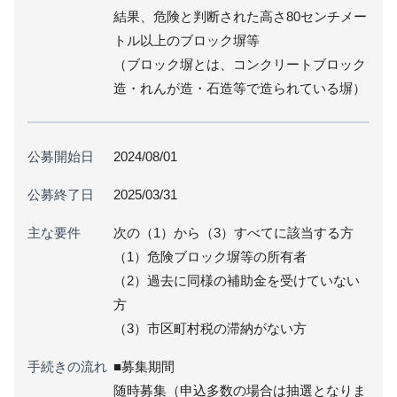
結果、危険と判断された高さ80センチメー
トル以上のブロック塀等
（ブロック塀とは、コンクリートブロック
造・れんが造・石造等で造られている塀）
公募開始日
2024/08/01
公募終了日
2025/03/31
主な要件
次の（1）から（3）すべてに該当する方
（1）危険ブロック塀等の所有者
（2）過去に同様の補助金を受けていない
方
（3）市区町村税の滞納がない方
手続きの流れ
■募集期間
随時募集（申込多数の場合は抽選となりま