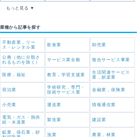
もっと見る
業種から記事を探す
不動産業，リー
飲食業
卸売業
ス・レンタル業
公務（他に分類さ
サービス業全般
複合サービス事業
れるものを除く）
生活関連サービス
医療，福祉
教育，学習支援業
業，娯楽業
学術研究，専門・
宿泊業
金融業，保険業
技術サービス業
小売業
運送業
情報通信業
電気・ガス・熱供
製造業
建設業
給・水道業
鉱業，採石業，砂
漁業
農業，林業