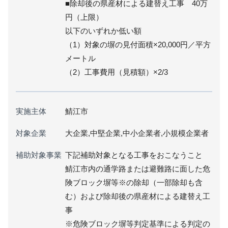
■除却後の県産材による建替え工事 40万
円（上限）
以下のいずれか低い額
（1）対象の塀の見付面積×20,000円／平方
メートル
（2）工事費用（見積額）×2/3
実施主体
鯖江市
対象企業
大企業,中堅企業,中小企業者,小規模企業者
補助対象事業
下記補助対象となる工事をおこなうこと
鯖江市内の通学路または避難路に面した危
険ブロック塀等※の除却（一部除却も含
む）および除却後の県産材による建替え工
事
※危険ブロック塀等判定基準による判定の