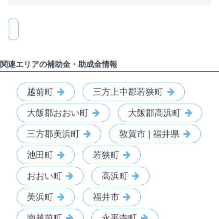
関連エリアの補助金・助成金情報
越前町
三方上中郡若狭町
大飯郡おおい町
大飯郡高浜町
三方郡美浜町
敦賀市 | 福井県
池田町
若狭町
おおい町
高浜町
美浜町
福井市
南越前町
永平寺町