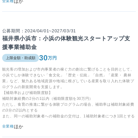
ほか
全業種
公募期間：2024/04/01~2027/03/31
福井県小浜市：小浜の体験観光スタートアップ支
援事業補助金
30
万円
上限金額・助成額
観光客の増加および市内事業者の稼ぐ力の創出に繋げることを目的として、
小浜でしか体験できない「食文化」「歴史・伝統」「自然」「産業・ 農林
業」など、魅力ある地域資源や地域に根ざしている産業を取り入れた体験プ
ログラムの新規開発を支援します。
【補助率および補助限度額】
補助対象経費の2分の1以内（補助限度額を30万円）
ただし、食育の推進に繋がる体験プログラムの場合、補助率は補助対象経費
の3分の2以内とする
また、同一の補助対象者への補助金の交付は、1補助対象者につき1回とする
ほか
全業種