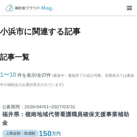
TOP
>
補助金・助成金詳細
>
福井県
>
小浜市に関連する記事
小浜市に関連する記事
記事一覧
1〜10
件を表示/全27
件
(募集中・募集終了の合計件数。初期表示では募集
中の補助金のみ選択表示されています)
公募期間：2026/04/01~2027/03/31
福井県：嶺南地域代替看護職員確保支援事業補助
金
150
万円
上限金額・助成額