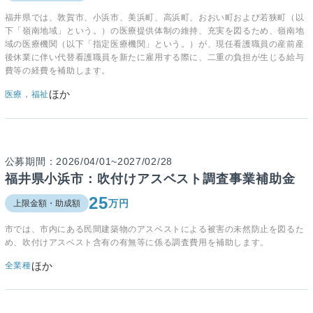
福井県では、敦賀市、小浜市、美浜町、高浜町、おおい町および若狭町（以
下「嶺南地域」という。）の医療提供体制の維持、充実を図るため、嶺南地
域の医療機関（以下「指定医療機関」という。）が、現任看護職員の産前産
後休業に伴い代替看護職員を新たに雇用する際に、二重の負担が生じる給与
費等の経費を補助します。
ほか
医療，福祉
公募期間：2026/04/01~2027/02/28
福井県小浜市：吹付けアスベスト調査事業補助金
25
万円
上限金額・助成額
市では、市内にある民間建築物のアスベストによる被害の未然防止を図るた
め、吹付けアスベスト含有の有無等に係る調査費用を補助します。
ほか
全業種