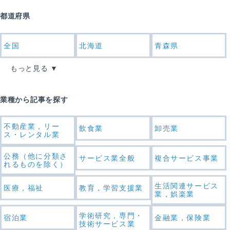
都道府県
全国
北海道
青森県
もっと見る
業種から記事を探す
不動産業，リー
飲食業
卸売業
ス・レンタル業
公務（他に分類さ
サービス業全般
複合サービス事業
れるものを除く）
生活関連サービス
医療，福祉
教育，学習支援業
業，娯楽業
学術研究，専門・
宿泊業
金融業，保険業
技術サービス業