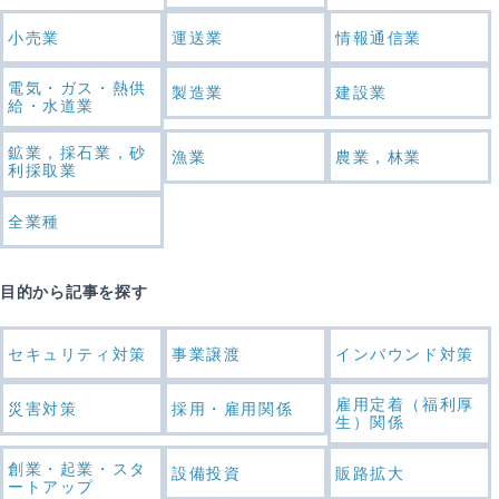
小売業
運送業
情報通信業
電気・ガス・熱供
製造業
建設業
給・水道業
鉱業，採石業，砂
漁業
農業，林業
利採取業
全業種
目的から記事を探す
セキュリティ対策
事業譲渡
インバウンド対策
雇用定着（福利厚
災害対策
採用・雇用関係
生）関係
創業・起業・スタ
設備投資
販路拡大
ートアップ