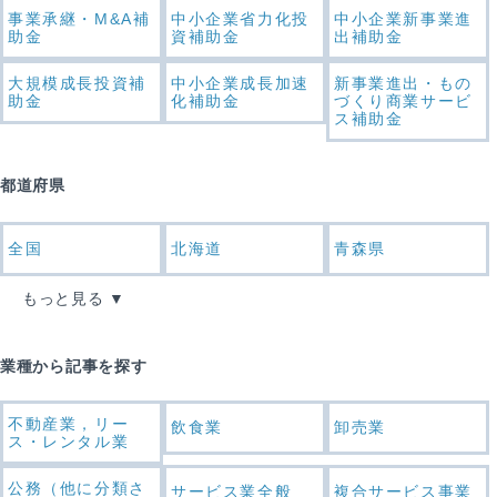
事業承継・M&A補
中小企業省力化投
中小企業新事業進
助金
資補助金
出補助金
大規模成長投資補
中小企業成長加速
新事業進出・もの
助金
化補助金
づくり商業サービ
ス補助金
都道府県
全国
北海道
青森県
もっと見る
業種から記事を探す
不動産業，リー
飲食業
卸売業
ス・レンタル業
公務（他に分類さ
サービス業全般
複合サービス事業