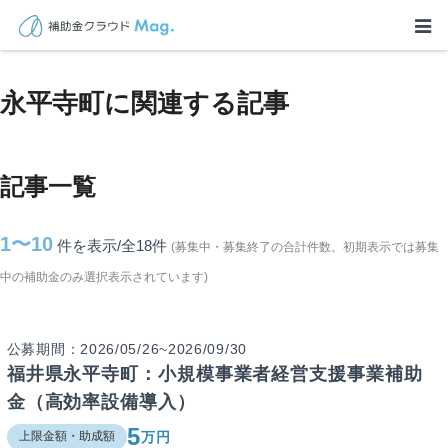
TOP
>
補助金・助成金詳細
>
福井県
>
永平寺町に関連する記事
永平寺町に関連する記事
記事一覧
1〜10
件を表示/全18
件
(募集中・募集終了の合計件数。初期表示では募集
中の補助金のみ選択表示されています)
公募期間：2026/05/26~2026/09/30
福井県永平寺町：小規模事業者経営支援事業補助
金（高効率設備導入）
5
万円
上限金額・助成額