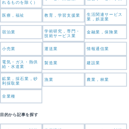
れるものを除く）
生活関連サービス
医療，福祉
教育，学習支援業
業，娯楽業
学術研究，専門・
宿泊業
金融業，保険業
技術サービス業
小売業
運送業
情報通信業
電気・ガス・熱供
製造業
建設業
給・水道業
鉱業，採石業，砂
漁業
農業，林業
利採取業
全業種
目的から記事を探す