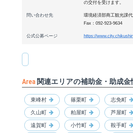
の交付を受けます。
問い合わせ先
環境経済部商工観光課代表 〒8
Fax：092-923-9634
公式公募ページ
https://www.city.chikushi
Area
関連エリアの補助金・助成金
東峰村
篠栗町
志免町
久山町
粕屋町
芦屋町
遠賀町
小竹町
鞍手町