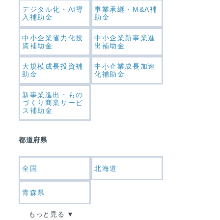
デジタル化・AI導
事業承継・M&A補
入補助金
助金
中小企業省力化投
中小企業新事業進
資補助金
出補助金
大規模成長投資補
中小企業成長加速
助金
化補助金
新事業進出・もの
づくり商業サービ
ス補助金
都道府県
全国
北海道
青森県
もっと見る