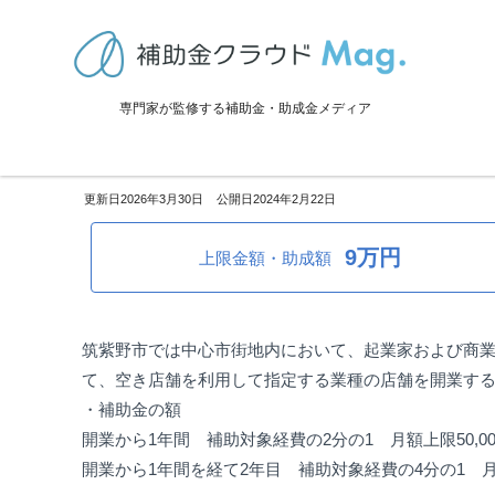
TOP
>
補助金・助成金詳細
>
設備投資
>
福岡県筑紫野市：空き店舗利
専門家が監修する補助金・助成金メディア
福岡県筑紫野市：空き店舗利用
2026年3月30日
2024年2月22日
9万円
上限金額・助成額
筑紫野市では中心市街地内において、起業家および商
て、空き店舗を利用して指定する業種の店舗を開業す
・補助金の額
開業から1年間 補助対象経費の2分の1 月額上限50,00
開業から1年間を経て2年目 補助対象経費の4分の1 月額