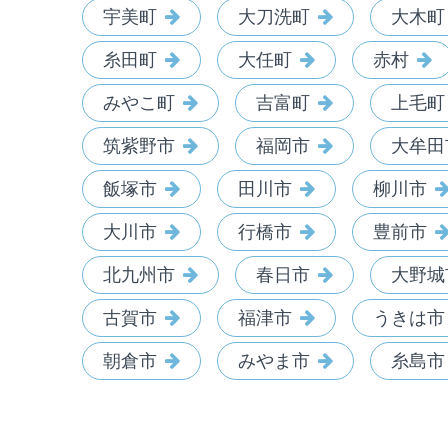
宇美町
大刀洗町
大木町
糸田町
大任町
赤村
みやこ町
吉富町
上毛町
筑紫野市
福岡市
大牟田
飯塚市
田川市
柳川市
大川市
行橋市
豊前市
北九州市
春日市
大野城
古賀市
福津市
うきは市
朝倉市
みやま市
糸島市