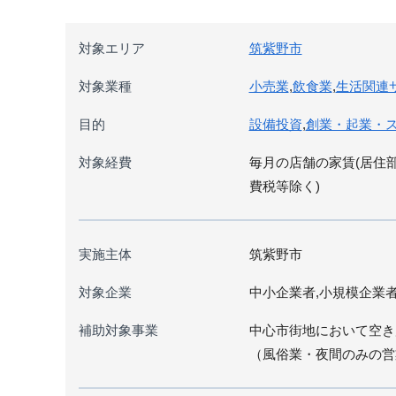
対象エリア
筑紫野市
対象業種
小売業
,
飲食業
,
生活関連
目的
設備投資
,
創業・起業・
対象経費
毎月の店舗の家賃(居住
費税等除く)
実施主体
筑紫野市
対象企業
中小企業者,小規模企業
補助対象事業
中心市街地において空き
（風俗業・夜間のみの営