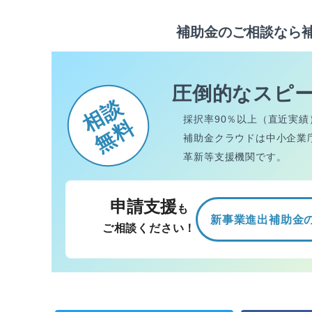
補助金のご相談なら
圧倒的なスピ
相談
採択率90％以上（直近実績
無料
補助金クラウドは中小企業
革新等支援機関です。
申請支援
も
新事業進出補助金
ご相談ください！