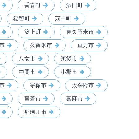
香春町
添田町
福智町
苅田町
築上町
東久留米市
市
久留米市
直方市
八女市
筑後市
中間市
小郡市
市
宗像市
太宰府市
宮若市
嘉麻市
那珂川市