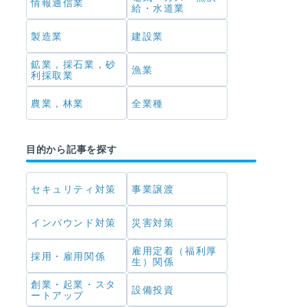
情報通信業
給・水道業
製造業
建設業
鉱業，採石業，砂
漁業
利採取業
農業，林業
全業種
目的から記事を探す
セキュリティ対策
事業譲渡
インバウンド対策
災害対策
雇用定着（福利厚
採用・雇用関係
生）関係
創業・起業・スタ
設備投資
ートアップ