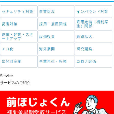
セキュリティ対策
事業譲渡
インバウンド対策
雇用定着（福利厚
災害対策
採用・雇用関係
生）関係
創業・起業・スタ
設備投資
販路拡大
ートアップ
エコ化
海外展開
研究開発
知的財産権
事業再生・転換
コロナ関係
Service
サービスのご紹介