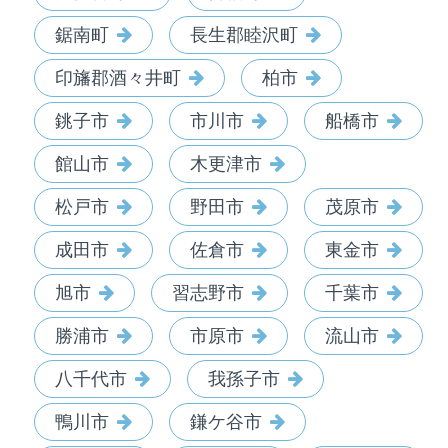
鋸南町
長生郡睦沢町
印旛郡酒々井町
柏市
銚子市
市川市
船橋市
館山市
木更津市
松戸市
野田市
茂原市
成田市
佐倉市
東金市
旭市
習志野市
千葉市
勝浦市
市原市
流山市
八千代市
我孫子市
鴨川市
鎌ケ谷市