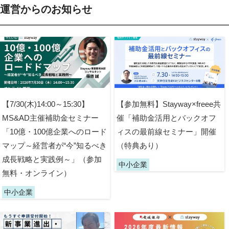
運営からのお知らせ
【7/30(木)14:00～15:30】
【参加無料】Stayway×freee共
MS&AD主催補助金セミナー
催「補助金活用とバックオフ
「10億・100億企業へのロード
ィスの最前線セミナー」開催
マップ～経営者が“今”知るべき
（特典あり）
成長戦略と実践例～」（参加
中小企業
無料・オンライン）
中小企業