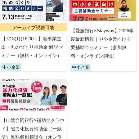
アーカイブ視聴可能
【愛媛銀行×Stayway】2026年
【7/13(月)16:00～】新事業進
度最新情報｜中小企業向け主
出・ものづくり補助金 解説セ
要補助金セミナー（参加無
ミナー（無料・オンライン）
料・オンライン開催）
中小企業
中小企業
【山陰合同銀行×補助金クラウ
ド】省力化投資補助金（一般
型）無料個別相談会（オンラ