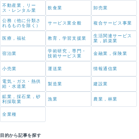
不動産業，リー
飲食業
卸売業
ス・レンタル業
公務（他に分類さ
サービス業全般
複合サービス事業
れるものを除く）
生活関連サービス
医療，福祉
教育，学習支援業
業，娯楽業
学術研究，専門・
宿泊業
金融業，保険業
技術サービス業
小売業
運送業
情報通信業
電気・ガス・熱供
製造業
建設業
給・水道業
鉱業，採石業，砂
漁業
農業，林業
利採取業
全業種
目的から記事を探す