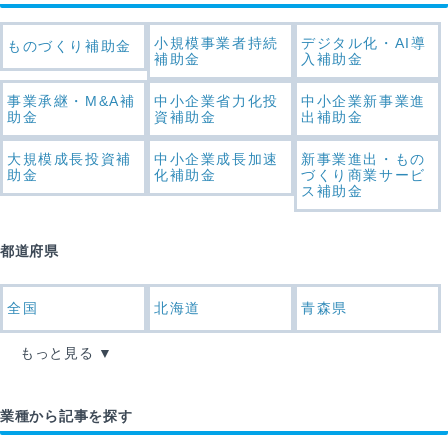
小規模事業者持続
デジタル化・AI導
ものづくり補助金
補助金
入補助金
事業承継・M&A補
中小企業省力化投
中小企業新事業進
助金
資補助金
出補助金
大規模成長投資補
中小企業成長加速
新事業進出・もの
助金
化補助金
づくり商業サービ
ス補助金
都道府県
全国
北海道
青森県
もっと見る
業種から記事を探す