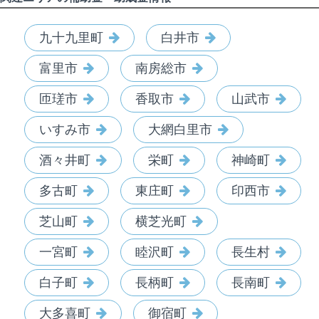
九十九里町
白井市
富里市
南房総市
匝瑳市
香取市
山武市
いすみ市
大網白里市
酒々井町
栄町
神崎町
多古町
東庄町
印西市
芝山町
横芝光町
一宮町
睦沢町
長生村
白子町
長柄町
長南町
大多喜町
御宿町