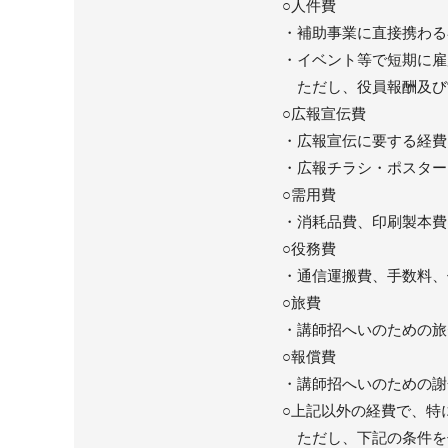
○人件費
・補助事業に直接携わる
・イベント等で短期に雇
ただし、役員報酬及び
○広報宣伝費
・広報宣伝に要する経費
・広報チラシ・ポスター
○需用費
・消耗品費、印刷製本費
○役務費
・通信運搬費、手数料、
○旅費
・講師招へいのための旅
○報償費
・講師招へいのための謝
○上記以外の経費で、特
ただし、下記の条件を