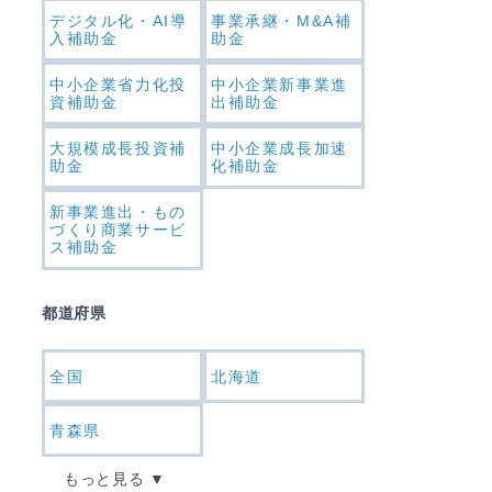
デジタル化・AI導
事業承継・M&A補
入補助金
助金
中小企業省力化投
中小企業新事業進
資補助金
出補助金
大規模成長投資補
中小企業成長加速
助金
化補助金
新事業進出・もの
づくり商業サービ
ス補助金
都道府県
全国
北海道
青森県
もっと見る