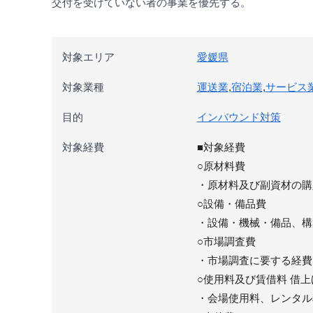
交付を受けていない者の事業を優先する。
対象エリア
愛媛県
対象業種
運送業
,
宿泊業
,
サービス
目的
インバウンド対策
対象経費
■対象経費
○原材料費
・原材料及び副資材の購
○設備・備品費
・設備・機械・備品、構
○市場調査費
・市場調査に要する経費
○使用料及び賃借料 借
・会場使用料、レンタル