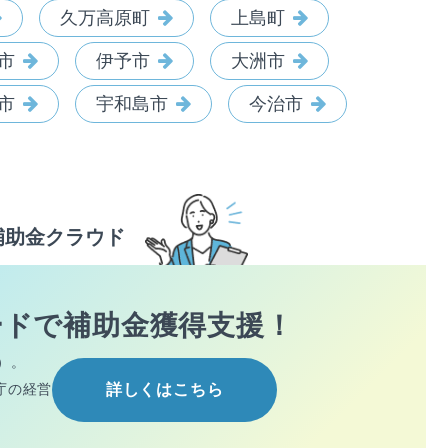
久万高原町
上島町
市
伊予市
大洲市
市
宇和島市
今治市
補助金クラウド
ードで
補助金獲得支援！
）。
庁の経営
詳しくはこちら