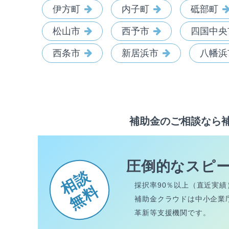
伊方町
内子町
砥部町
松山市
西予市
四国中央
西条市
新居浜市
八幡浜
補助金のご相談なら
圧倒的なスピ
相談
採択率90％以上（直近実績
無料
補助金クラウドは中小企業
革新等支援機関です。