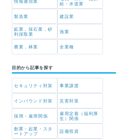
情報通信業
給・水道業
製造業
建設業
鉱業，採石業，砂
漁業
利採取業
農業，林業
全業種
目的から記事を探す
セキュリティ対策
事業譲渡
インバウンド対策
災害対策
雇用定着（福利厚
採用・雇用関係
生）関係
創業・起業・スタ
設備投資
ートアップ