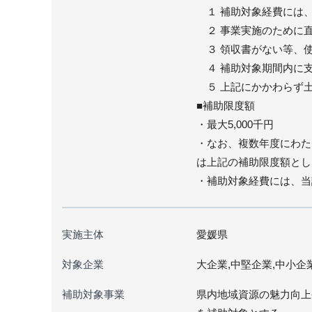
１ 補助対象経費には、
２ 事業実施のために直
３ 領収書がない等、使
４ 補助対象期間内に
５ 上記にかかわらず土
■補助限度額
・最大5,000千円
・なお、複数年度にわた
は上記の補助限度額とし
・補助対象経費には、当
実施主体
愛媛県
対象企業
大企業,中堅企業,中小企
補助対象事業
県内地域資源の魅力向上