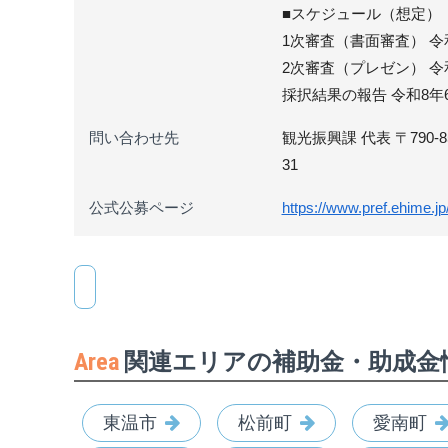
■スケジュール（想定）
1次審査（書面審査） 令
2次審査（プレゼン） 令
採択結果の報告 令和8年
問い合わせ先
観光振興課 代表 〒790-8570
31
公式公募ページ
https://www.pref.ehime.j
Area
関連エリアの補助金・助成金
東温市
松前町
愛南町