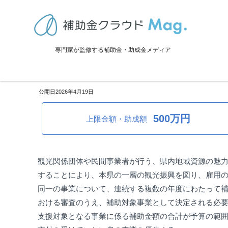
TOP
>
補助金・助成金詳細
>
インバウンド対策
>
愛媛県：令和8年度 
専門家が監修する補助金・助成金メディア
愛媛県：令和8年度 観光集客力
2026年4月19日
500万円
上限金額・助成額
観光関係団体や民間事業者が行う、県内地域資源の魅
することにより、本県の一層の観光振興を図り、雇用
同一の事業について、連続する複数の年度にわたって
おける審査のうえ、補助対象事業として決定される必
支援対象となる事業に係る補助金額の合計が予算の範囲