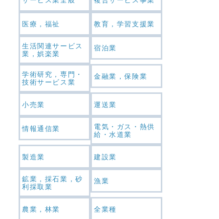
医療，福祉
教育，学習支援業
生活関連サービス
宿泊業
業，娯楽業
学術研究，専門・
金融業，保険業
技術サービス業
小売業
運送業
電気・ガス・熱供
情報通信業
給・水道業
製造業
建設業
鉱業，採石業，砂
漁業
利採取業
農業，林業
全業種