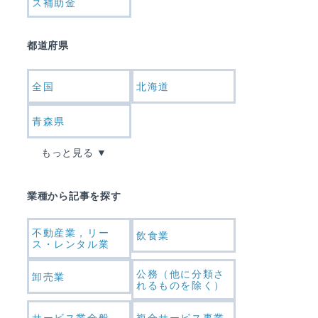
ス補助金
都道府県
全国
北海道
青森県
もっと見る
業種から記事を探す
不動産業，リー
飲食業
ス・レンタル業
公務（他に分類さ
卸売業
れるものを除く）
サービス業全般
複合サービス事業