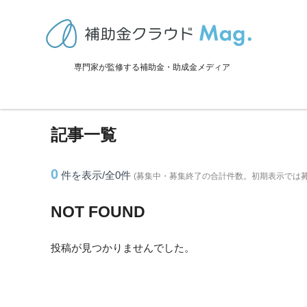
TOP
>
補助金・助成金詳細
>
愛媛県
>
東温市に関連する記事
専門家が監修する補助金・助成金メディア
東温市に関連する記事
記事一覧
0
件を表示/全0
件
(募集中・募集終了の合計件数。初期表示では
NOT FOUND
投稿が見つかりませんでした。