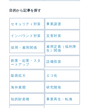
目的から記事を探す
セキュリティ対策
事業譲渡
インバウンド対策
災害対策
雇用定着（福利厚
採用・雇用関係
生）関係
創業・起業・スタ
設備投資
ートアップ
販路拡大
エコ化
海外展開
研究開発
知的財産権
事業再生・転換