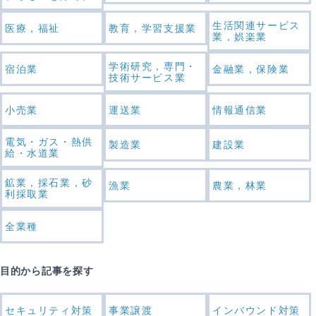
生活関連サービス
医療，福祉
教育，学習支援業
業，娯楽業
学術研究，専門・
宿泊業
金融業，保険業
技術サービス業
小売業
運送業
情報通信業
電気・ガス・熱供
製造業
建設業
給・水道業
鉱業，採石業，砂
漁業
農業，林業
利採取業
全業種
目的から記事を探す
セキュリティ対策
事業譲渡
インバウンド対策