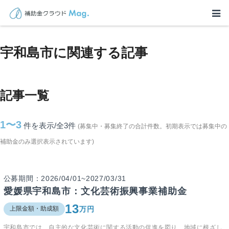
TOP
>
補助金・助成金詳細
>
愛媛県
>
宇和島市に関連する記事
宇和島市に関連する記事
記事一覧
1〜3
件を表示/全3
件
(募集中・募集終了の合計件数。初期表示では募集中の
補助金のみ選択表示されています)
公募期間：2026/04/01~2027/03/31
愛媛県宇和島市：文化芸術振興事業補助金
13
万円
上限金額・助成額
宇和島市では、自主的な文化芸術に関する活動の促進を図り、地域に根ざし