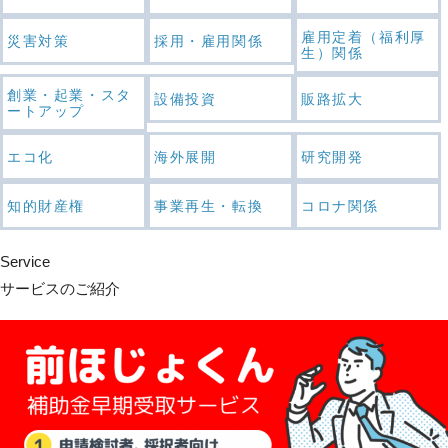
雇用定着（福利厚
災害対策
採用・雇用関係
生）関係
創業・起業・スタ
設備投資
販路拡大
ートアップ
エコ化
海外展開
研究開発
知的財産権
事業再生・転換
コロナ関係
Service
サービスのご紹介