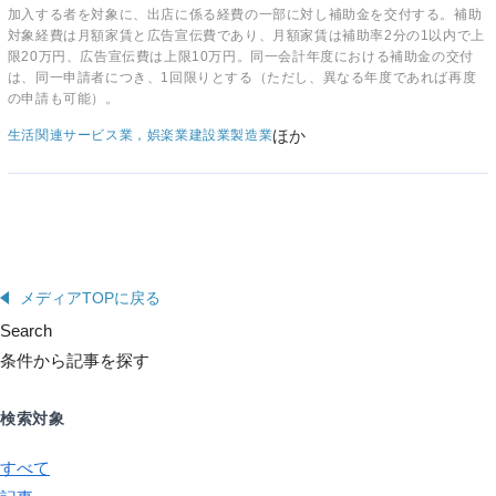
加入する者を対象に、出店に係る経費の一部に対し補助金を交付する。補助
対象経費は月額家賃と広告宣伝費であり、月額家賃は補助率2分の1以内で上
限20万円、広告宣伝費は上限10万円。同一会計年度における補助金の交付
は、同一申請者につき、1回限りとする（ただし、異なる年度であれば再度
の申請も可能）。
ほか
生活関連サービス業，娯楽業
建設業
製造業
メディアTOPに戻る
Search
条件から記事を探す
検索対象
すべて