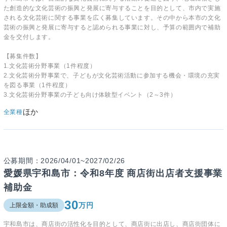
た創造的な文化芸術の振興と発展に寄与することを目的として、市内で実施
される文化芸術に関する事業を広く募集しています。その中から本市の文化
芸術の振興と発展に寄与すると認められる事業に対し、予算の範囲内で補助
金を交付します。
【募集件数】
1.文化芸術分野事業（1件程度）
2.文化芸術分野事業で、子どもが文化芸術活動に参加する機会・環境の充実
を図る事業（1件程度）
3.文化芸術分野事業の子ども向け体験型イベント（2～3件）
ほか
全業種
公募期間：2026/04/01~2027/02/26
愛媛県宇和島市：令和8年度 商店街出店者支援事業
補助金
30
万円
上限金額・助成額
宇和島市は、商店街の活性化を目的として、商店街に出店し、商店街団体に