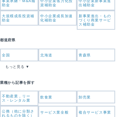
事業承継・M&A補
中小企業省力化投
中小企業新事業進
助金
資補助金
出補助金
大規模成長投資補
中小企業成長加速
新事業進出・もの
助金
化補助金
づくり商業サービ
ス補助金
都道府県
全国
北海道
青森県
もっと見る
業種から記事を探す
不動産業，リー
飲食業
卸売業
ス・レンタル業
公務（他に分類さ
サービス業全般
複合サービス事業
れるものを除く）