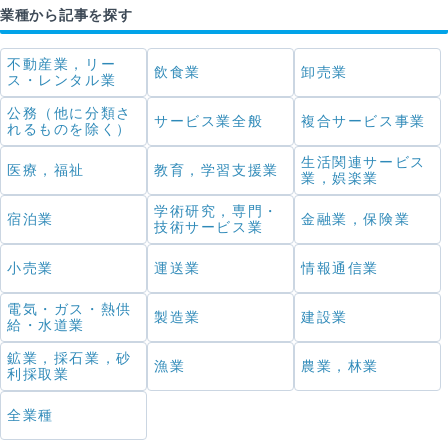
業種から記事を探す
不動産業，リー
飲食業
卸売業
ス・レンタル業
公務（他に分類さ
サービス業全般
複合サービス事業
れるものを除く）
生活関連サービス
医療，福祉
教育，学習支援業
業，娯楽業
学術研究，専門・
宿泊業
金融業，保険業
技術サービス業
小売業
運送業
情報通信業
電気・ガス・熱供
製造業
建設業
給・水道業
鉱業，採石業，砂
漁業
農業，林業
利採取業
全業種