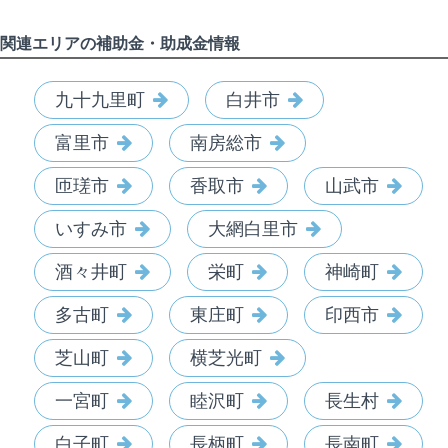
関連エリアの補助金・助成金情報
九十九里町
白井市
富里市
南房総市
匝瑳市
香取市
山武市
いすみ市
大網白里市
酒々井町
栄町
神崎町
多古町
東庄町
印西市
芝山町
横芝光町
一宮町
睦沢町
長生村
白子町
長柄町
長南町