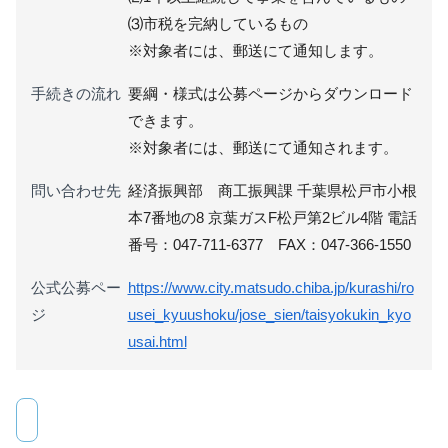
⑶市税を完納しているもの
※対象者には、郵送にて通知します。
手続きの流れ
要綱・様式は公募ページからダウンロード
できます。
※対象者には、郵送にて通知されます。
問い合わせ先
経済振興部 商工振興課 千葉県松戸市小根
本7番地の8 京葉ガスF松戸第2ビル4階 電話
番号：047-711-6377 FAX：047-366-1550
公式公募ペー
https://www.city.matsudo.chiba.jp/kurashi/ro
ジ
usei_kyuushoku/jose_sien/taisyokukin_kyo
usai.html