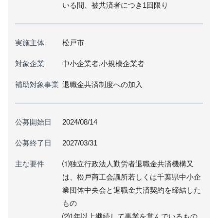
いる間、被共済者につき1回限り
実施主体
松戸市
対象企業
中小企業者,小規模企業者
補助対象事業
退職金共済制度への加入
公募開始日
2024/08/14
公募終了日
2027/03/31
主な要件
⑴独立行政法人勤労者退職金共済機構又
は、松戸商工会議所若しくは千葉県中小企
業団体中央会と退職金共済契約を締結した
もの
⑵1年以上継続して事業を営んでいるもの