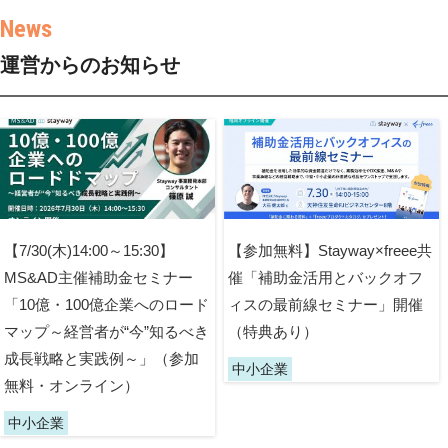
運営からのお知らせ
【7/30(木)14:00～15:30】
【参加無料】Stayway×freee共
MS&AD主催補助金セミナー
催「補助金活用とバックオフ
「10億・100億企業へのロード
ィスの最前線セミナー」開催
マップ～経営者が“今”知るべき
（特典あり）
成長戦略と実践例～」（参加
中小企業
無料・オンライン）
中小企業