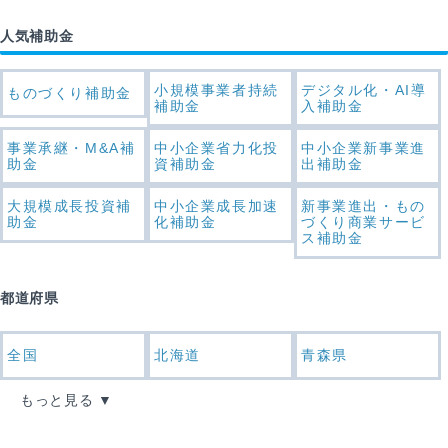
人気補助金
小規模事業者持続
デジタル化・AI導
ものづくり補助金
補助金
入補助金
事業承継・M&A補
中小企業省力化投
中小企業新事業進
助金
資補助金
出補助金
大規模成長投資補
中小企業成長加速
新事業進出・もの
助金
化補助金
づくり商業サービ
ス補助金
都道府県
全国
北海道
青森県
もっと見る