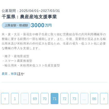
公募期間：2025/04/01~2027/03/31
千葉県：農産産地支援事業
3000
万円
上限金額・助成額
米・麦・大豆・落花生や種子生産に取り組む営農組合等の共同利用機械等の
整備に要する経費の一部を補助します。また、今後、需要増が見込まれる輸
出用米及び米粉用米の作付拡大を図るため、生産の省力・低コスト化に必要
な機械の導入を支援します。
・種子・産地育成型
・スマート農業推進型
・輸出用米・米粉用米低コスト生産支援型
ほか
農業，林業
1
…
69
70
71
72
73
…
86