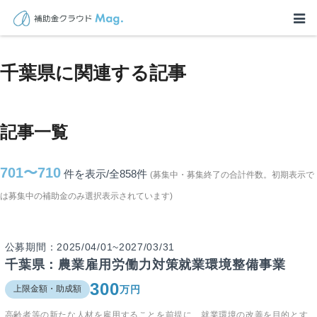
TOP
>
補助金・助成金詳細
>
千葉県に関連する記事
千葉県に関連する記事
記事一覧
701〜710
件を表示/全858
件
(募集中・募集終了の合計件数。初期表示で
は募集中の補助金のみ選択表示されています)
公募期間：2025/04/01~2027/03/31
千葉県：農業雇用労働力対策就業環境整備事業
300
万円
上限金額・助成額
高齢者等の新たな人材を雇用することを前提に、就業環境の改善を目的とす