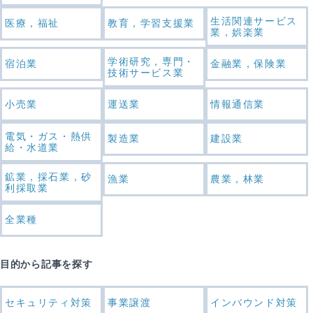
生活関連サービス
医療，福祉
教育，学習支援業
業，娯楽業
学術研究，専門・
宿泊業
金融業，保険業
技術サービス業
小売業
運送業
情報通信業
電気・ガス・熱供
製造業
建設業
給・水道業
鉱業，採石業，砂
漁業
農業，林業
利採取業
全業種
目的から記事を探す
セキュリティ対策
事業譲渡
インバウンド対策