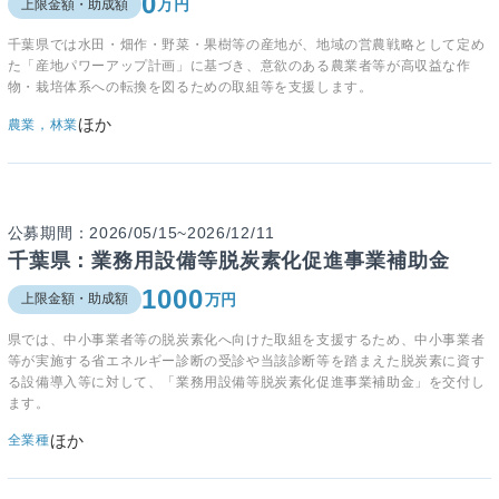
0
万円
上限金額・助成額
千葉県では水田・畑作・野菜・果樹等の産地が、地域の営農戦略として定め
た「産地パワーアップ計画」に基づき、意欲のある農業者等が高収益な作
物・栽培体系への転換を図るための取組等を支援します。
ほか
農業，林業
公募期間：2026/05/15~2026/12/11
千葉県：業務用設備等脱炭素化促進事業補助金
1000
万円
上限金額・助成額
県では、中小事業者等の脱炭素化へ向けた取組を支援するため、中小事業者
等が実施する省エネルギー診断の受診や当該診断等を踏まえた脱炭素に資す
る設備導入等に対して、「業務用設備等脱炭素化促進事業補助金」を交付し
ます。
ほか
全業種