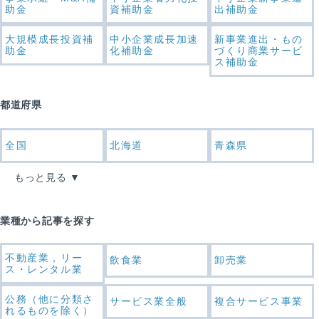
助金
資補助金
出補助金
大規模成長投資補
中小企業成長加速
新事業進出・もの
助金
化補助金
づくり商業サービ
ス補助金
都道府県
全国
北海道
青森県
もっと見る
業種から記事を探す
不動産業，リー
飲食業
卸売業
ス・レンタル業
公務（他に分類さ
サービス業全般
複合サービス事業
れるものを除く）