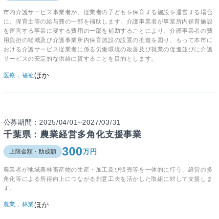
市内介護サービス事業者が、従業者の子どもを保育する施設を運営する場合
に、保育士等の給与費の一部を補助します。介護事業者が事業所内保育施設
を運営する事業に要する費用の一部を補助することにより、介護事業者の費
用負担の軽減及び介護事業所内保育施設の設置の推進を図り、もって本市に
おける介護サービス従業者に係る労働環境の改善及び就業の促進並びに介護
サービスの安定的な供給に資することを目的とします。
ほか
医療，福祉
公募期間：2025/04/01~2027/03/31
千葉県：農業経営多角化支援事業
300
万円
上限金額・助成額
農業者が地域農林畜産物の生産・加工及び販売等を一体的に行う、経営の多
角化等による所得向上につながる創意工夫を活かした取組に対して支援しま
す。
ほか
農業，林業