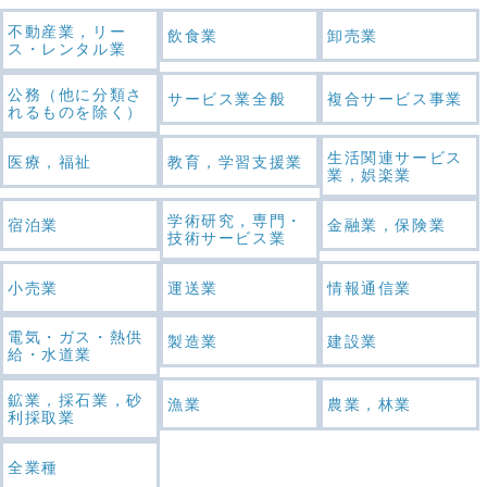
不動産業，リー
飲食業
卸売業
ス・レンタル業
公務（他に分類さ
サービス業全般
複合サービス事業
れるものを除く）
生活関連サービス
医療，福祉
教育，学習支援業
業，娯楽業
学術研究，専門・
宿泊業
金融業，保険業
技術サービス業
小売業
運送業
情報通信業
電気・ガス・熱供
製造業
建設業
給・水道業
鉱業，採石業，砂
漁業
農業，林業
利採取業
全業種