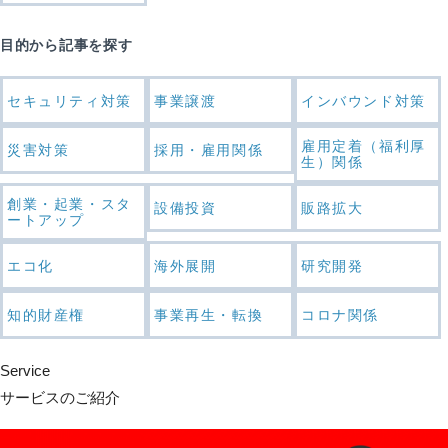
目的から記事を探す
セキュリティ対策
事業譲渡
インバウンド対策
雇用定着（福利厚
災害対策
採用・雇用関係
生）関係
創業・起業・スタ
設備投資
販路拡大
ートアップ
エコ化
海外展開
研究開発
知的財産権
事業再生・転換
コロナ関係
Service
サービスのご紹介