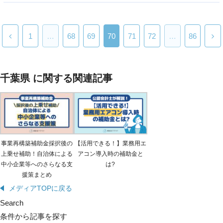
1
…
68
69
70
71
72
…
86
千葉県 に関する関連記事
事業再構築補助金採択後の
【活用できる！】業務用エ
上乗せ補助！自治体による
アコン導入時の補助金と
中小企業等へのさらなる支
は?
援策まとめ
メディアTOPに戻る
Search
条件から記事を探す