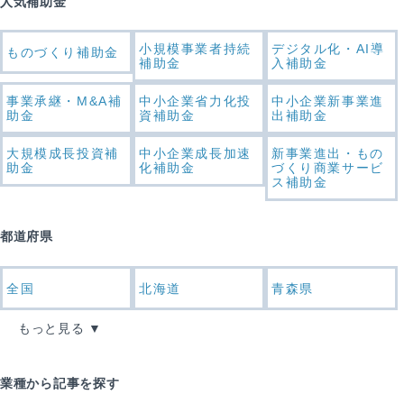
人気補助金
小規模事業者持続
デジタル化・AI導
ものづくり補助金
補助金
入補助金
事業承継・M&A補
中小企業省力化投
中小企業新事業進
助金
資補助金
出補助金
大規模成長投資補
中小企業成長加速
新事業進出・もの
助金
化補助金
づくり商業サービ
ス補助金
都道府県
全国
北海道
青森県
もっと見る
業種から記事を探す