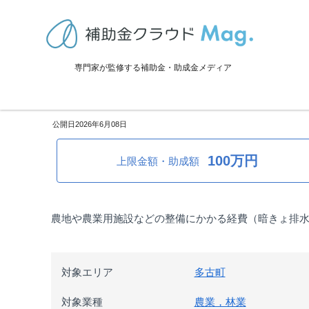
TOP
>
補助金・助成金詳細
>
設備投資
>
千葉県多古町：農地基盤整備
専門家が監修する補助金・助成金メディア
千葉県多古町：農地基盤整備事
2026年6月08日
100万円
上限金額・助成額
農地や農業用施設などの整備にかかる経費（暗きょ排水
対象エリア
多古町
対象業種
農業，林業