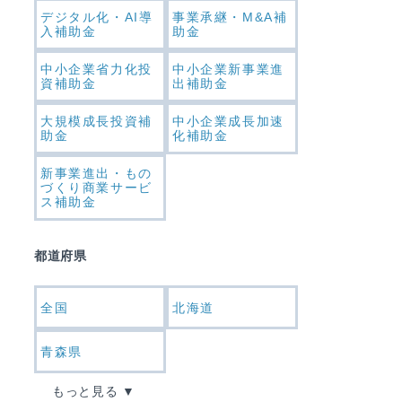
デジタル化・AI導
事業承継・M&A補
入補助金
助金
中小企業省力化投
中小企業新事業進
資補助金
出補助金
大規模成長投資補
中小企業成長加速
助金
化補助金
新事業進出・もの
づくり商業サービ
ス補助金
都道府県
全国
北海道
青森県
もっと見る