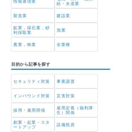
情報通信業
給・水道業
製造業
建設業
鉱業，採石業，砂
漁業
利採取業
農業，林業
全業種
目的から記事を探す
セキュリティ対策
事業譲渡
インバウンド対策
災害対策
雇用定着（福利厚
採用・雇用関係
生）関係
創業・起業・スタ
設備投資
ートアップ