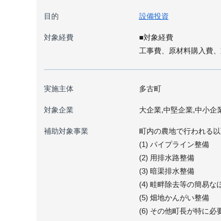
目的
設備投資
対象経費
■対象経費
工事費、原材料購入費、
実施主体
多古町
対象企業
大企業,中堅企業,中小企
補助対象事業
町内の農地で行われる以
(1) パイプライン整備
(2) 用排水路整備
(3) 暗渠排水整備
(4) 畦畔除去等の簡易な
(5) 畑地かんがい整備
(6) その他町長が特に