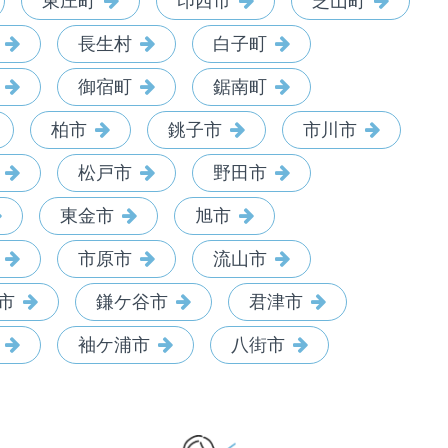
東庄町
印西市
芝山町
長生村
白子町
御宿町
鋸南町
柏市
銚子市
市川市
松戸市
野田市
東金市
旭市
市原市
流山市
市
鎌ケ谷市
君津市
袖ケ浦市
八街市