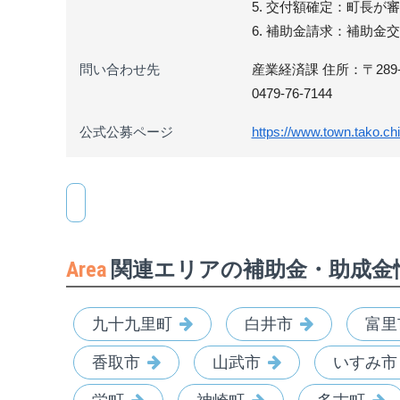
5. 交付額確定：町長が
6. 補助金請求：補助
問い合わせ先
産業経済課 住所：〒289-2
0479-76-7144
公式公募ページ
https://www.town.tako.ch
Area
関連エリアの補助金・助成金
九十九里町
白井市
富里
香取市
山武市
いすみ市