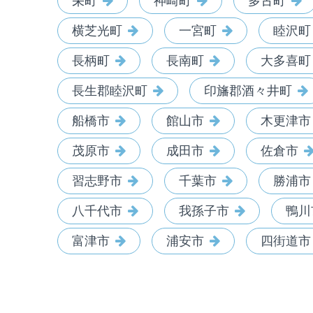
栄町
神崎町
多古町
横芝光町
一宮町
睦沢町
長柄町
長南町
大多喜町
長生郡睦沢町
印旛郡酒々井町
船橋市
館山市
木更津市
茂原市
成田市
佐倉市
習志野市
千葉市
勝浦市
八千代市
我孫子市
鴨川
富津市
浦安市
四街道市