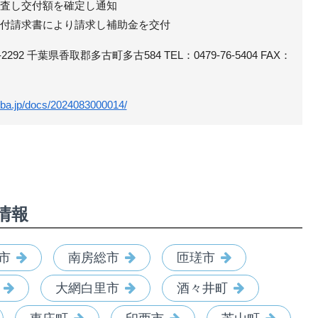
審査し交付額を確定し通知
金交付請求書により請求し補助金を交付
292 千葉県香取郡多古町多古584 TEL：0479-76-5404 FAX：
iba.jp/docs/2024083000014/
情報
市
南房総市
匝瑳市
大網白里市
酒々井町