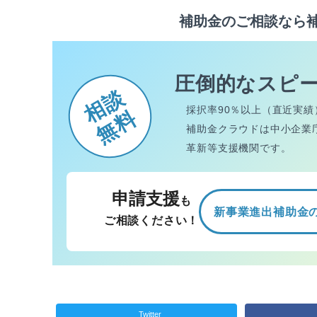
補助金のご相談なら
圧倒的なスピ
相談
採択率90％以上（直近実績
無料
補助金クラウドは中小企業
革新等支援機関です。
申請支援
も
新事業進出補助金
ご相談ください！
Twitter