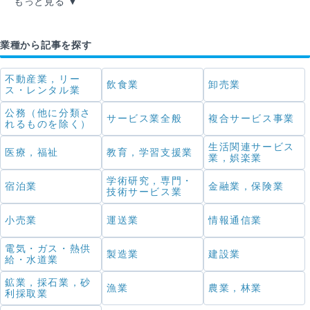
もっと見る
業種から記事を探す
不動産業，リー
飲食業
卸売業
ス・レンタル業
公務（他に分類さ
サービス業全般
複合サービス事業
れるものを除く）
生活関連サービス
医療，福祉
教育，学習支援業
業，娯楽業
学術研究，専門・
宿泊業
金融業，保険業
技術サービス業
小売業
運送業
情報通信業
電気・ガス・熱供
製造業
建設業
給・水道業
鉱業，採石業，砂
漁業
農業，林業
利採取業