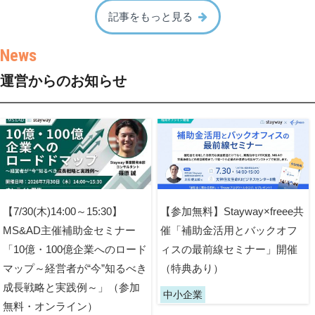
記事をもっと見る
運営からのお知らせ
【7/30(木)14:00～15:30】
【参加無料】Stayway×freee共
MS&AD主催補助金セミナー
催「補助金活用とバックオフ
「10億・100億企業へのロード
ィスの最前線セミナー」開催
マップ～経営者が“今”知るべき
（特典あり）
成長戦略と実践例～」（参加
中小企業
無料・オンライン）