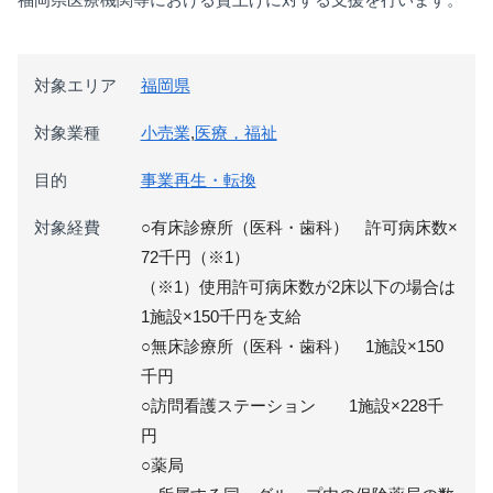
対象エリア
福岡県
対象業種
小売業
,
医療，福祉
目的
事業再生・転換
対象経費
○有床診療所（医科・歯科） 許可病床数×
72千円（※1）
（※1）使用許可病床数が2床以下の場合は
1施設×150千円を支給
○無床診療所（医科・歯科） 1施設×150
千円
○訪問看護ステーション 1施設×228千
円
○薬局