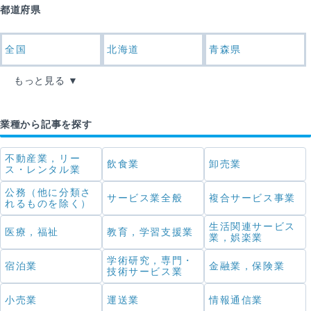
都道府県
全国
北海道
青森県
もっと見る
業種から記事を探す
不動産業，リー
飲食業
卸売業
ス・レンタル業
公務（他に分類さ
サービス業全般
複合サービス事業
れるものを除く）
生活関連サービス
医療，福祉
教育，学習支援業
業，娯楽業
学術研究，専門・
宿泊業
金融業，保険業
技術サービス業
小売業
運送業
情報通信業