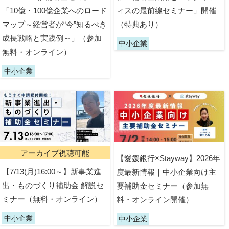
「10億・100億企業へのロード
ィスの最前線セミナー」開催
マップ～経営者が“今”知るべき
（特典あり）
成長戦略と実践例～」（参加
中小企業
無料・オンライン）
中小企業
アーカイブ視聴可能
【愛媛銀行×Stayway】2026年
【7/13(月)16:00～】新事業進
度最新情報｜中小企業向け主
出・ものづくり補助金 解説セ
要補助金セミナー（参加無
ミナー（無料・オンライン）
料・オンライン開催）
中小企業
中小企業