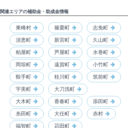
関連エリアの補助金・助成金情報
東峰村
篠栗町
志免町
須恵町
新宮町
久山町
粕屋町
芦屋町
水巻町
岡垣町
遠賀町
小竹町
鞍手町
桂川町
筑前町
宇美町
大刀洗町
大木町
香春町
添田町
糸田町
大任町
赤村
福智町
苅田町