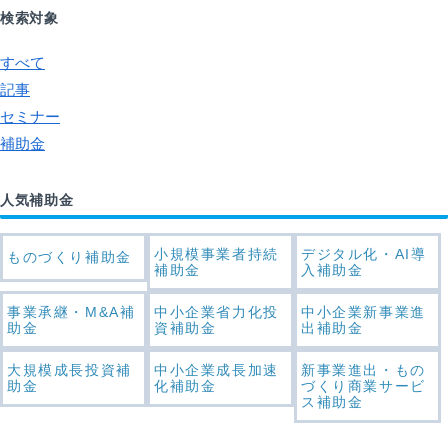
検索対象
すべて
記事
セミナー
補助金
人気補助金
小規模事業者持続
デジタル化・AI導
ものづくり補助金
補助金
入補助金
事業承継・M&A補
中小企業省力化投
中小企業新事業進
助金
資補助金
出補助金
大規模成長投資補
中小企業成長加速
新事業進出・もの
助金
化補助金
づくり商業サービ
ス補助金