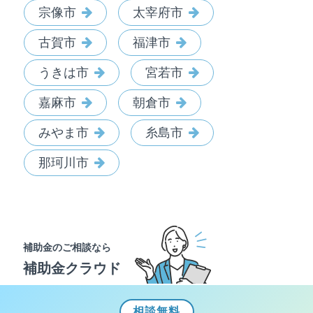
宗像市
太宰府市
古賀市
福津市
うきは市
宮若市
嘉麻市
朝倉市
みやま市
糸島市
那珂川市
補助金のご相談なら
補助金クラウド
相談
無料