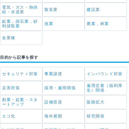
電気・ガス・熱供
製造業
建設業
給・水道業
鉱業，採石業，砂
漁業
農業，林業
利採取業
全業種
目的から記事を探す
セキュリティ対策
事業譲渡
インバウンド対策
雇用定着（福利厚
災害対策
採用・雇用関係
生）関係
創業・起業・スタ
設備投資
販路拡大
ートアップ
エコ化
海外展開
研究開発