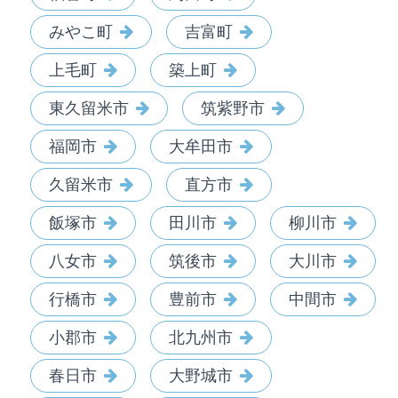
みやこ町
吉富町
上毛町
築上町
東久留米市
筑紫野市
福岡市
大牟田市
久留米市
直方市
飯塚市
田川市
柳川市
八女市
筑後市
大川市
行橋市
豊前市
中間市
小郡市
北九州市
春日市
大野城市