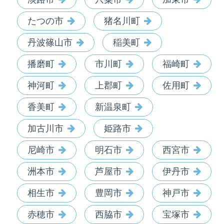
たつの市
猪名川町
丹波篠山市
稲美町
播磨町
市川町
福崎町
神河町
上郡町
佐用町
香美町
新温泉町
加古川市
姫路市
尼崎市
明石市
西宮市
洲本市
芦屋市
伊丹市
相生市
豊岡市
神戸市
赤穂市
西脇市
宝塚市