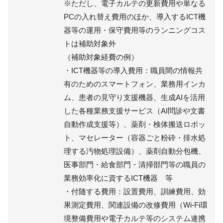
※ただし、電子カルテの更新費用や単なる
PCの入れ替え費用のほか、導入するICT機
器等の運用・保守費用等のランニングコス
トは補助対象外
（補助対象経費の例）
・ICT機器等の導入費用：職員間の情報共
有のためのスマートフォン、業務用インカ
ム、患者の見守り支援機器、生成AIを活用
した各種業務支援サービス（AI問診や文書
自動作成支援等）、薬剤・検体搬送ロボッ
ト、マセレーター（容器ごと粉砕・排水処
理する汚物処理設備）、薬剤自動分包機、
医事部門・給食部門・清掃部門等の職員の
業務効率化に資するICT機器 等
・付随する費用：設置費用、訓練費用、効
果測定費用、関連設備の改修費用（Wi-Fi環
境整備費用や電子カルテ等のシステム連携