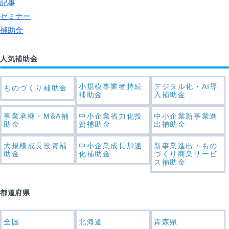
記事
セミナー
補助金
人気補助金
小規模事業者持続
デジタル化・AI導
ものづくり補助金
補助金
入補助金
事業承継・M&A補
中小企業省力化投
中小企業新事業進
助金
資補助金
出補助金
大規模成長投資補
中小企業成長加速
新事業進出・もの
助金
化補助金
づくり商業サービ
ス補助金
都道府県
全国
北海道
青森県