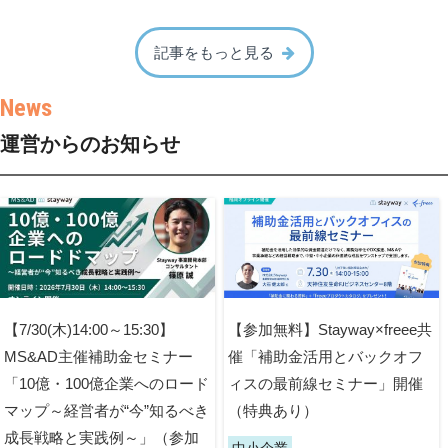
記事をもっと見る
運営からのお知らせ
【7/30(木)14:00～15:30】
【参加無料】Stayway×freee共
MS&AD主催補助金セミナー
催「補助金活用とバックオフ
「10億・100億企業へのロード
ィスの最前線セミナー」開催
マップ～経営者が“今”知るべき
（特典あり）
成長戦略と実践例～」（参加
中小企業