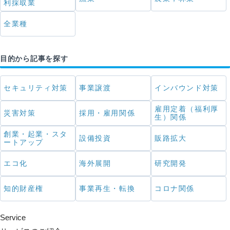
利採取業
全業種
目的から記事を探す
セキュリティ対策
事業譲渡
インバウンド対策
雇用定着（福利厚
災害対策
採用・雇用関係
生）関係
創業・起業・スタ
設備投資
販路拡大
ートアップ
エコ化
海外展開
研究開発
知的財産権
事業再生・転換
コロナ関係
Service