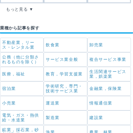
もっと見る
業種から記事を探す
不動産業，リー
飲食業
卸売業
ス・レンタル業
公務（他に分類さ
サービス業全般
複合サービス事業
れるものを除く）
生活関連サービス
医療，福祉
教育，学習支援業
業，娯楽業
学術研究，専門・
宿泊業
金融業，保険業
技術サービス業
小売業
運送業
情報通信業
電気・ガス・熱供
製造業
建設業
給・水道業
鉱業，採石業，砂
漁業
農業，林業