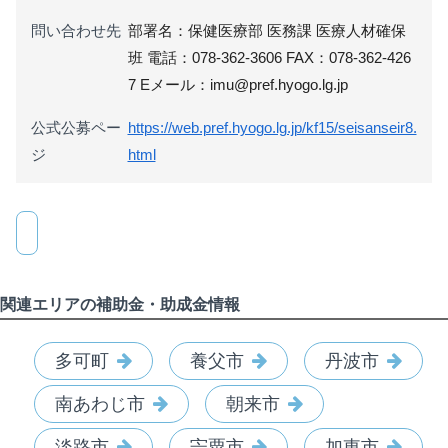
問い合わせ先
部署名：保健医療部 医務課 医療人材確保
班 電話：078-362-3606 FAX：078-362-426
7 Eメール：imu@pref.hyogo.lg.jp
公式公募ペー
https://web.pref.hyogo.lg.jp/kf15/seisanseir8.
ジ
html
関連エリアの補助金・助成金情報
多可町
養父市
丹波市
南あわじ市
朝来市
淡路市
宍粟市
加東市