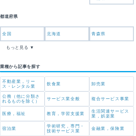
都道府県
全国
北海道
青森県
もっと見る
業種から記事を探す
不動産業，リー
飲食業
卸売業
ス・レンタル業
公務（他に分類さ
サービス業全般
複合サービス事業
れるものを除く）
生活関連サービス
医療，福祉
教育，学習支援業
業，娯楽業
学術研究，専門・
宿泊業
金融業，保険業
技術サービス業