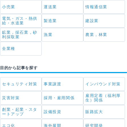
小売業
運送業
情報通信業
電気・ガス・熱供
製造業
建設業
給・水道業
鉱業，採石業，砂
漁業
農業，林業
利採取業
全業種
目的から記事を探す
セキュリティ対策
事業譲渡
インバウンド対策
雇用定着（福利厚
災害対策
採用・雇用関係
生）関係
創業・起業・スタ
設備投資
販路拡大
ートアップ
エコ化
海外展開
研究開発