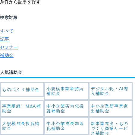
条件から記事を探す
検索対象
すべて
記事
セミナー
補助金
人気補助金
小規模事業者持続
デジタル化・AI導
ものづくり補助金
補助金
入補助金
事業承継・M&A補
中小企業省力化投
中小企業新事業進
助金
資補助金
出補助金
大規模成長投資補
中小企業成長加速
新事業進出・もの
助金
化補助金
づくり商業サービ
ス補助金