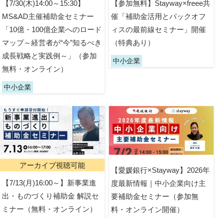
【7/30(木)14:00～15:30】
【参加無料】Stayway×freee共
MS&AD主催補助金セミナー
催「補助金活用とバックオフ
「10億・100億企業へのロード
ィスの最前線セミナー」開催
マップ～経営者が“今”知るべき
（特典あり）
成長戦略と実践例～」（参加
中小企業
無料・オンライン）
中小企業
アーカイブ視聴可能
【愛媛銀行×Stayway】2026年
【7/13(月)16:00～】新事業進
度最新情報｜中小企業向け主
出・ものづくり補助金 解説セ
要補助金セミナー（参加無
ミナー（無料・オンライン）
料・オンライン開催）