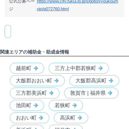
公式公募ペー
https://www.city.fukui.lg.jp/sigoto/syoukou/h
ジ
ojo/p072760.html
関連エリアの補助金・助成金情報
越前町
三方上中郡若狭町
大飯郡おおい町
大飯郡高浜町
三方郡美浜町
敦賀市 | 福井県
池田町
若狭町
おおい町
高浜町