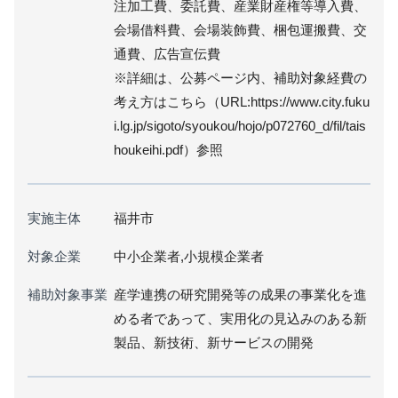
注加工費、委託費、産業財産権等導入費、
会場借料費、会場装飾費、梱包運搬費、交
通費、広告宣伝費
※詳細は、公募ページ内、補助対象経費の
考え方はこちら（URL:https://www.city.fuku
i.lg.jp/sigoto/syoukou/hojo/p072760_d/fil/tais
houkeihi.pdf）参照
実施主体
福井市
対象企業
中小企業者,小規模企業者
補助対象事業
産学連携の研究開発等の成果の事業化を進
める者であって、実用化の見込みのある新
製品、新技術、新サービスの開発