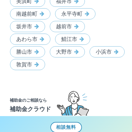
美浜町
福井市
南越前町
永平寺町
坂井市
越前市
あわら市
鯖江市
勝山市
大野市
小浜市
敦賀市
補助金のご相談なら
補助金クラウド
相談
無料