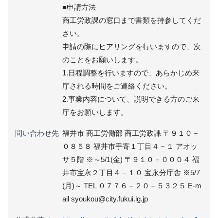
■申請方法
商工労政課の窓口まで書類を持参してくだ
さい。
申請の際にヒアリングを行いますので、次
のことをお願いします。
1.日程調整を行いますので、あらかじめ来
庁される時間をご連絡ください。
2.事業内容について、説明できる方のご来
庁をお願いします。
問い合わせ先
福井市 商工労働部 商工労政課 〒９１０－
０８５８ 福井市手寄１丁目４－１ アオッ
サ５階 ※～5/1(金) 〒９１０－０００４ 福
井市宝永２丁目４－１０ 宝永分庁舎 ※5/7
(月)～ TEL ０７７６－２０－５３２５ E-m
ail syoukou@city.fukui.lg.jp