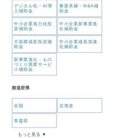
デジタル化・AI導
事業承継・M&A補
入補助金
助金
中小企業省力化投
中小企業新事業進
資補助金
出補助金
大規模成長投資補
中小企業成長加速
助金
化補助金
新事業進出・もの
づくり商業サービ
ス補助金
都道府県
全国
北海道
青森県
もっと見る