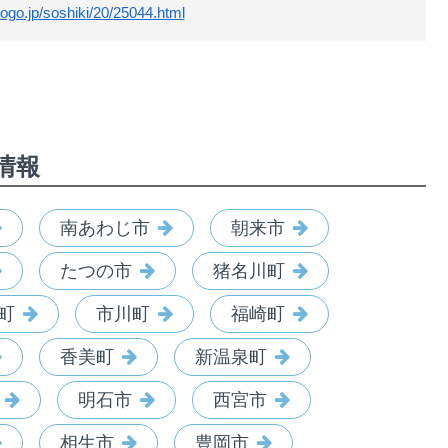
ogo.jp/soshiki/20/25044.html
情報
南あわじ市
朝来市
たつの市
猪名川町
町
市川町
福崎町
香美町
新温泉町
明石市
西宮市
相生市
豊岡市