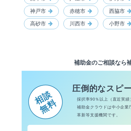
神戸市
赤穂市
西脇市
高砂市
川西市
小野市
補助金のご相談なら
圧倒的なスピ
相談
採択率90％以上（直近実績
無料
補助金クラウドは中小企業
革新等支援機関です。