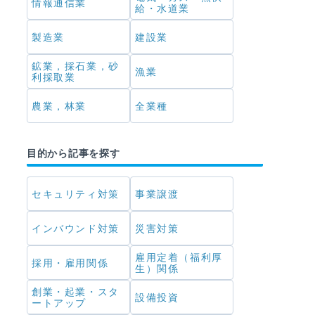
情報通信業
給・水道業
製造業
建設業
鉱業，採石業，砂
漁業
利採取業
農業，林業
全業種
目的から記事を探す
セキュリティ対策
事業譲渡
インバウンド対策
災害対策
雇用定着（福利厚
採用・雇用関係
生）関係
創業・起業・スタ
設備投資
ートアップ