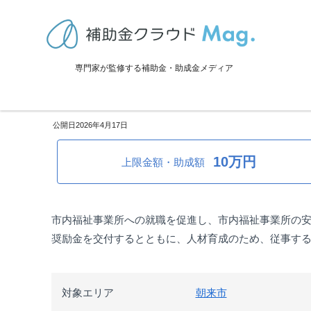
TOP
>
補助金・助成金詳細
>
採用・雇用関係
>
兵庫県朝来市：福祉人
専門家が監修する補助金・助成金メディア
兵庫県朝来市：福祉人材確保支
2026年4月17日
10万円
上限金額・助成額
市内福祉事業所への就職を促進し、市内福祉事業所の
奨励金を交付するとともに、人材育成のため、従事す
対象エリア
朝来市