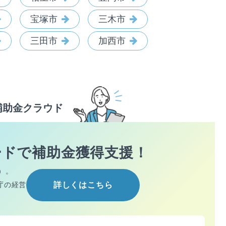
宝塚市
三木市
三田市
加西市
補助金クラウド
ードで
補助金獲得支援！
）。
庁の経営
詳しくはこちら