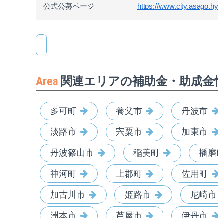
公式公募ページ
https://www.city.asago.hy
Area
関連エリアの補助金・助成金
多可町
養父市
丹波市
淡路市
宍粟市
加東市
丹波篠山市
稲美町
播磨
神河町
上郡町
佐用町
加古川市
姫路市
尼崎市
洲本市
芦屋市
伊丹市