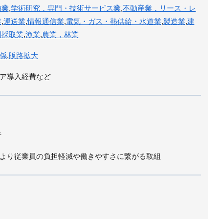
泊業
,
学術研究，専門・技術サービス業
,
不動産業，リース・レ
業
,
運送業
,
情報通信業
,
電気・ガス・熱供給・水道業
,
製造業
,
建
利採取業
,
漁業
,
農業，林業
係
,
販路拡大
ア導入経費など
者
より従業員の負担軽減や働きやすさに繋がる取組