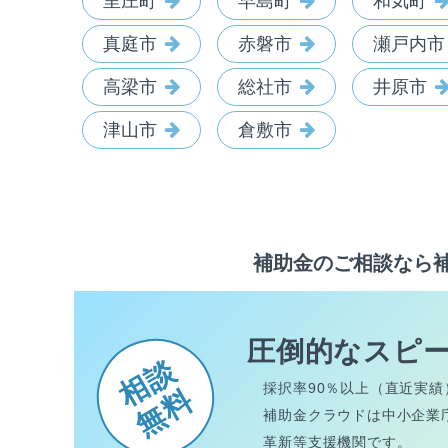
里庄町
早島町
和気町
真庭市
赤磐市
瀬戸内市
高梁市
総社市
井原市
津山市
倉敷市
補助金のご相談なら
圧倒的なスピ
相談
採択率90％以上（直近実績
無料
補助金クラウドは中小企業
革新等支援機関です。