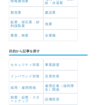
情報通信業
給・水道業
製造業
建設業
鉱業，採石業，砂
漁業
利採取業
農業，林業
全業種
目的から記事を探す
セキュリティ対策
事業譲渡
インバウンド対策
災害対策
雇用定着（福利厚
採用・雇用関係
生）関係
創業・起業・スタ
設備投資
ートアップ