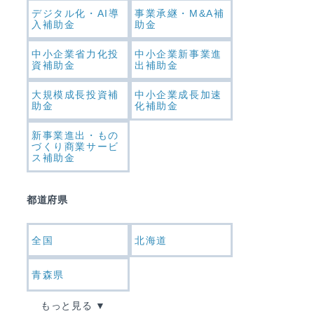
デジタル化・AI導
事業承継・M&A補
入補助金
助金
中小企業省力化投
中小企業新事業進
資補助金
出補助金
大規模成長投資補
中小企業成長加速
助金
化補助金
新事業進出・もの
づくり商業サービ
ス補助金
都道府県
全国
北海道
青森県
もっと見る