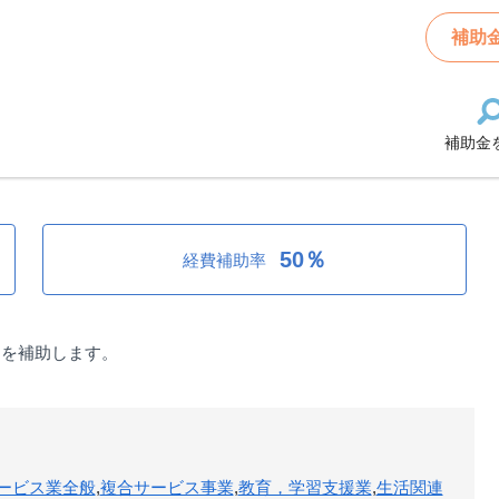
市：中小企業職場環境整備補助金（デジタル活用推進）
補助
補助金
境整備補助金（デジタル活用推進）
50％
経費補助率
用を補助します。
ービス業全般
,
複合サービス事業
,
教育，学習支援業
,
生活関連