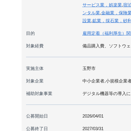
サービス業，娯楽業
,
宿
ンタル業
,
金融業，保険
設業
,
鉱業，採石業，砂
目的
雇用定着（福利厚生）関
対象経費
備品購入費、ソフトウェ
実施主体
玉野市
対象企業
中小企業者,小規模企業
補助対象事業
デジタル機器等の導入に
公募開始日
2026/04/01
公募終了日
2027/03/31