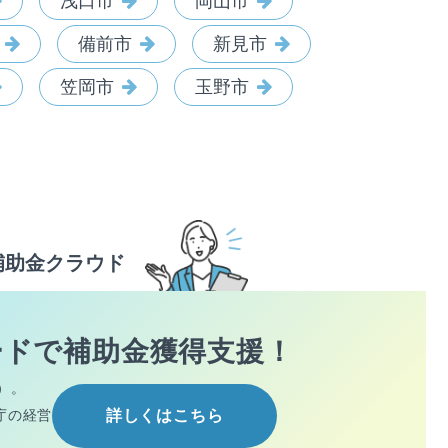
浅口市
岡山市
備前市
新見市
笠岡市
玉野市
補助金クラウド
ードで
補助金獲得支援！
）。
庁の経営
詳しくはこちら