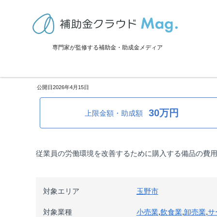
TOP
>
補助金・助成金詳細
>
雇用定着（福利厚生）関係
>
岡山県玉野
専門家が監修する補助金・助成金メディア
岡山県玉野市：中小企業職場環
2026年4月15日
30万円
上限金額・助成額
従業員の労働環境を改善するために購入する備品の費
対象エリア
玉野市
対象業種
小売業
,
飲食業
,
卸売業
,
サ