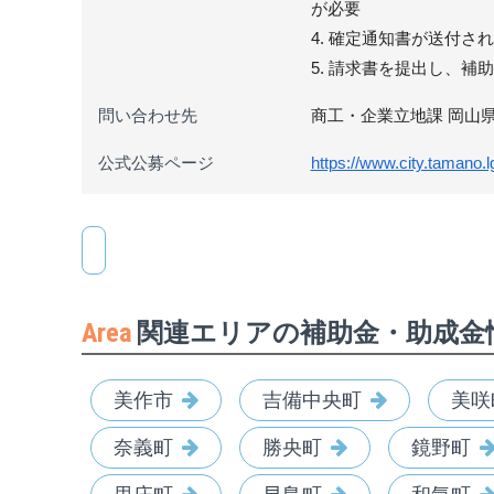
が必要
4. 確定通知書が送付さ
5. 請求書を提出し、補
問い合わせ先
商工・企業立地課 岡山県玉野市築港
公式公募ページ
https://www.city.tamano.l
Area
関連エリアの補助金・助成金
美作市
吉備中央町
美咲
奈義町
勝央町
鏡野町