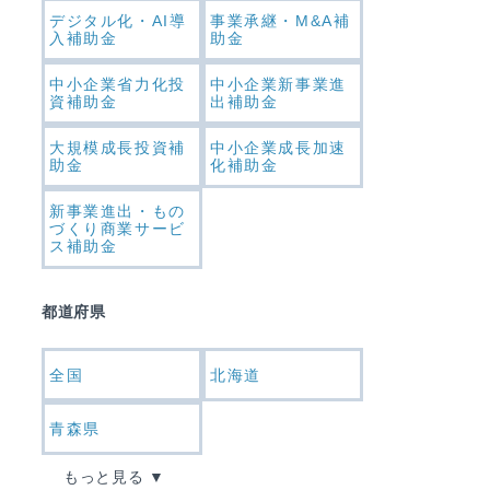
デジタル化・AI導
事業承継・M&A補
入補助金
助金
中小企業省力化投
中小企業新事業進
資補助金
出補助金
大規模成長投資補
中小企業成長加速
助金
化補助金
新事業進出・もの
づくり商業サービ
ス補助金
都道府県
全国
北海道
青森県
もっと見る