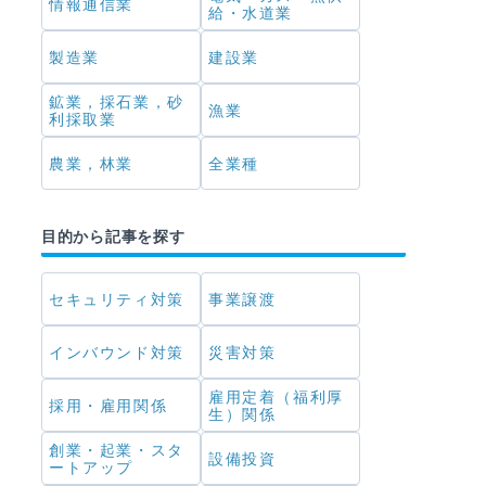
情報通信業
給・水道業
製造業
建設業
鉱業，採石業，砂
漁業
利採取業
農業，林業
全業種
目的から記事を探す
セキュリティ対策
事業譲渡
インバウンド対策
災害対策
雇用定着（福利厚
採用・雇用関係
生）関係
創業・起業・スタ
設備投資
ートアップ