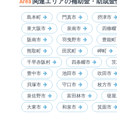
Area
関連エリアの補助金・助成金
島本町
門真市
摂津市
東大阪市
泉南市
四條畷
阪南市
羽曳野市
豊能町
熊取町
田尻町
岬町
千早赤阪村
四条畷市
茨
豊中市
池田市
吹田市
貝塚市
守口市
枚方市
泉佐野市
富田林市
寝屋
大東市
和泉市
箕面市