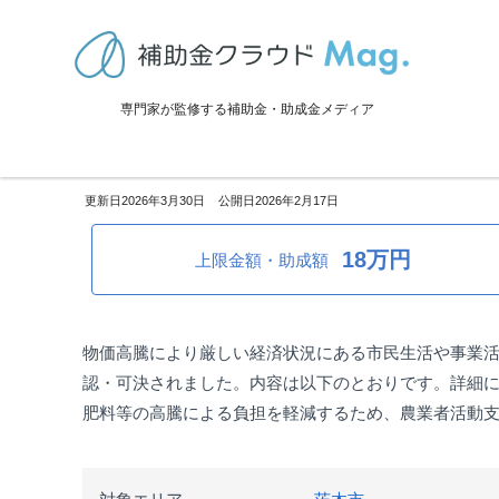
TOP
>
補助金・助成金詳細
>
事業再生・転換
>
大阪府茨木市：認定農
専門家が監修する補助金・助成金メディア
大阪府茨木市：認定農業者等へ
2026年3月30日
2026年2月17日
18万円
上限金額・助成額
物価高騰により厳しい経済状況にある市民生活や事業活
認・可決されました。内容は以下のとおりです。詳細
肥料等の高騰による負担を軽減するため、農業者活動