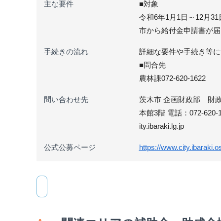
主な要件
■対象
令和6年1月1日～12月
市から給付金申請書が届
手続きの流れ
詳細な要件や手続き等に
■問合先
農林課072-620-1622
問い合わせ先
茨木市 企画財政部 財政課
本館3階 電話：072-620-1
ity.ibaraki.lg.jp
公式公募ページ
https://www.city.ibaraki.