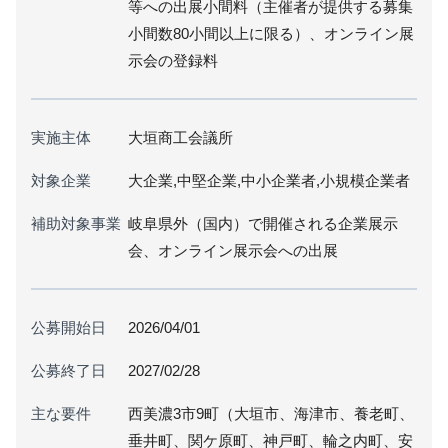
等への出展小間料（主催者が提供する募集
小間数80小間以上に限る）、オンライン展
示会の登録料
実施主体
大垣商工会議所
対象企業
大企業,中堅企業,中小企業者,小規模企業者
補助対象事業
岐阜県外（国内）で開催される企業展示
会、オンライン展示会への出展
公募開始日
2026/04/01
公募終了日
2027/02/28
主な要件
西美濃3市9町（大垣市、海津市、養老町、
垂井町、関ケ原町、神戸町、輪之内町、安