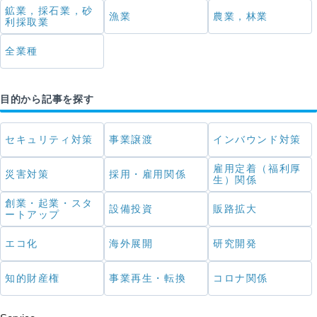
鉱業，採石業，砂
漁業
農業，林業
利採取業
全業種
目的から記事を探す
セキュリティ対策
事業譲渡
インバウンド対策
雇用定着（福利厚
災害対策
採用・雇用関係
生）関係
創業・起業・スタ
設備投資
販路拡大
ートアップ
エコ化
海外展開
研究開発
知的財産権
事業再生・転換
コロナ関係