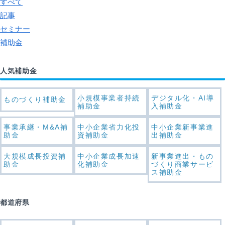
すべて
記事
セミナー
補助金
人気補助金
小規模事業者持続
デジタル化・AI導
ものづくり補助金
補助金
入補助金
事業承継・M&A補
中小企業省力化投
中小企業新事業進
助金
資補助金
出補助金
大規模成長投資補
中小企業成長加速
新事業進出・もの
助金
化補助金
づくり商業サービ
ス補助金
都道府県