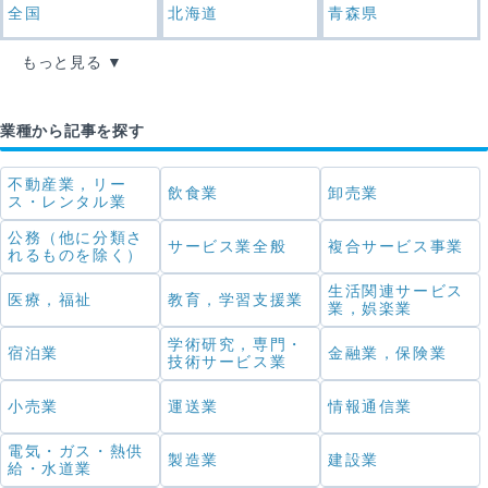
全国
北海道
青森県
もっと見る
業種から記事を探す
不動産業，リー
飲食業
卸売業
ス・レンタル業
公務（他に分類さ
サービス業全般
複合サービス事業
れるものを除く）
生活関連サービス
医療，福祉
教育，学習支援業
業，娯楽業
学術研究，専門・
宿泊業
金融業，保険業
技術サービス業
小売業
運送業
情報通信業
電気・ガス・熱供
製造業
建設業
給・水道業