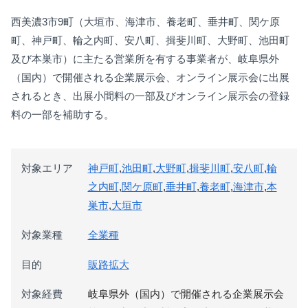
西美濃3市9町（大垣市、海津市、養老町、垂井町、関ケ原
町、神戸町、輪之内町、安八町、揖斐川町、大野町、池田町
及び本巣市）に主たる営業所を有する事業者が、岐阜県外
（国内）で開催される企業展示会、オンライン展示会に出展
されるとき、出展小間料の一部及びオンライン展示会の登録
料の一部を補助する。
対象エリア
神戸町
,
池田町
,
大野町
,
揖斐川町
,
安八町
,
輪
之内町
,
関ケ原町
,
垂井町
,
養老町
,
海津市
,
本
巣市
,
大垣市
対象業種
全業種
目的
販路拡大
対象経費
岐阜県外（国内）で開催される企業展示会