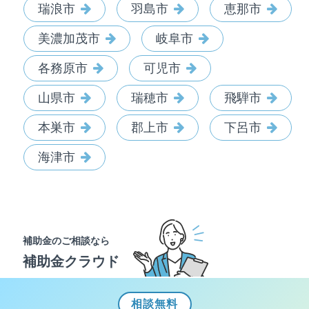
瑞浪市
羽島市
恵那市
美濃加茂市
岐阜市
各務原市
可児市
山県市
瑞穂市
飛騨市
本巣市
郡上市
下呂市
海津市
補助金のご相談なら
補助金クラウド
相談
無料