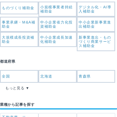
小規模事業者持続
デジタル化・AI導
ものづくり補助金
補助金
入補助金
事業承継・M&A補
中小企業省力化投
中小企業新事業進
助金
資補助金
出補助金
大規模成長投資補
中小企業成長加速
新事業進出・もの
助金
化補助金
づくり商業サービ
ス補助金
都道府県
全国
北海道
青森県
もっと見る
業種から記事を探す