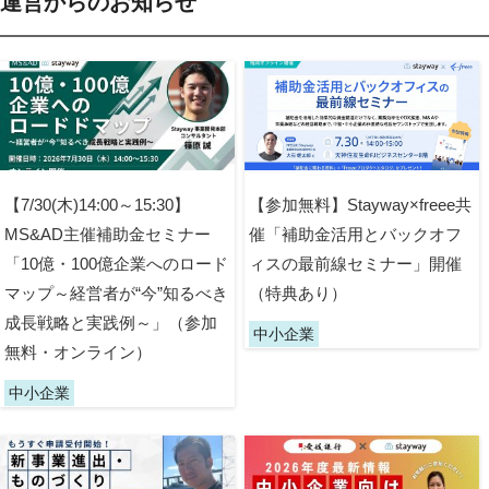
運営からのお知らせ
【7/30(木)14:00～15:30】
【参加無料】Stayway×freee共
MS&AD主催補助金セミナー
催「補助金活用とバックオフ
「10億・100億企業へのロード
ィスの最前線セミナー」開催
マップ～経営者が“今”知るべき
（特典あり）
成長戦略と実践例～」（参加
中小企業
無料・オンライン）
中小企業