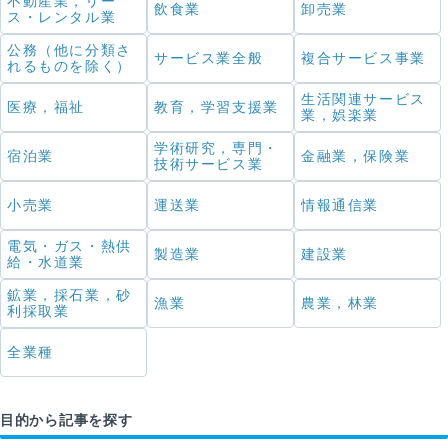
不動産業，リー
飲食業
卸売業
ス・レンタル業
公務（他に分類さ
サービス業全般
複合サービス事業
れるものを除く）
生活関連サービス
医療，福祉
教育，学習支援業
業，娯楽業
学術研究，専門・
宿泊業
金融業，保険業
技術サービス業
小売業
運送業
情報通信業
電気・ガス・熱供
製造業
建設業
給・水道業
鉱業，採石業，砂
漁業
農業，林業
利採取業
全業種
目的から記事を探す