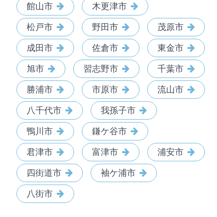
館山市
木更津市
松戸市
野田市
茂原市
成田市
佐倉市
東金市
旭市
習志野市
千葉市
勝浦市
市原市
流山市
八千代市
我孫子市
鴨川市
鎌ケ谷市
君津市
富津市
浦安市
四街道市
袖ケ浦市
八街市