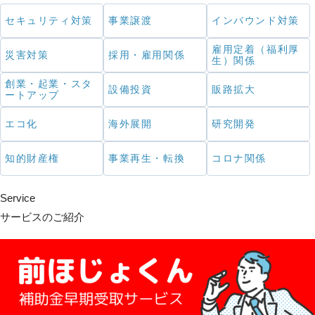
セキュリティ対策
事業譲渡
インバウンド対策
雇用定着（福利厚
災害対策
採用・雇用関係
生）関係
創業・起業・スタ
設備投資
販路拡大
ートアップ
エコ化
海外展開
研究開発
知的財産権
事業再生・転換
コロナ関係
Service
サービスのご紹介