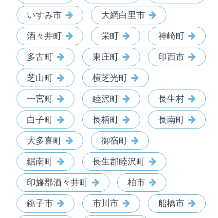
いすみ市
大網白里市
酒々井町
栄町
神崎町
多古町
東庄町
印西市
芝山町
横芝光町
一宮町
睦沢町
長生村
白子町
長柄町
長南町
大多喜町
御宿町
鋸南町
長生郡睦沢町
印旛郡酒々井町
柏市
銚子市
市川市
船橋市