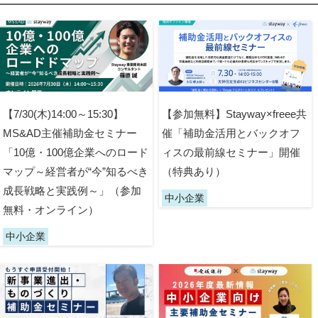
【7/30(木)14:00～15:30】
【参加無料】Stayway×freee共
MS&AD主催補助金セミナー
催「補助金活用とバックオフ
「10億・100億企業へのロード
ィスの最前線セミナー」開催
マップ～経営者が“今”知るべき
（特典あり）
成長戦略と実践例～」（参加
中小企業
無料・オンライン）
中小企業