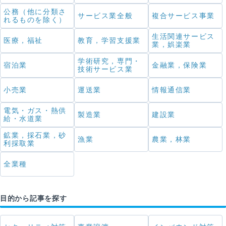
公務（他に分類さ
サービス業全般
複合サービス事業
れるものを除く）
生活関連サービス
医療，福祉
教育，学習支援業
業，娯楽業
学術研究，専門・
宿泊業
金融業，保険業
技術サービス業
小売業
運送業
情報通信業
電気・ガス・熱供
製造業
建設業
給・水道業
鉱業，採石業，砂
漁業
農業，林業
利採取業
全業種
目的から記事を探す