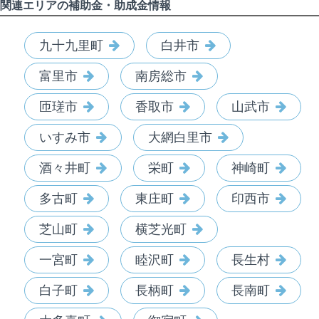
関連エリアの補助金・助成金情報
九十九里町
白井市
富里市
南房総市
匝瑳市
香取市
山武市
いすみ市
大網白里市
酒々井町
栄町
神崎町
多古町
東庄町
印西市
芝山町
横芝光町
一宮町
睦沢町
長生村
白子町
長柄町
長南町