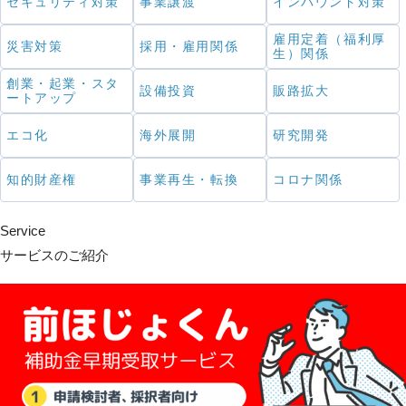
セキュリティ対策
事業譲渡
インバウンド対策
雇用定着（福利厚
災害対策
採用・雇用関係
生）関係
創業・起業・スタ
設備投資
販路拡大
ートアップ
エコ化
海外展開
研究開発
知的財産権
事業再生・転換
コロナ関係
Service
サービスのご紹介