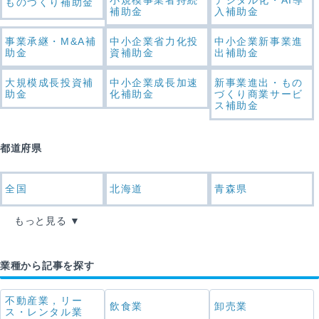
ものづくり補助金
補助金
入補助金
事業承継・M&A補
中小企業省力化投
中小企業新事業進
助金
資補助金
出補助金
大規模成長投資補
中小企業成長加速
新事業進出・もの
助金
化補助金
づくり商業サービ
ス補助金
都道府県
全国
北海道
青森県
もっと見る
業種から記事を探す
不動産業，リー
飲食業
卸売業
ス・レンタル業