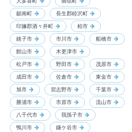
大多喜町
御宿町
鋸南町
長生郡睦沢町
印旛郡酒々井町
柏市
銚子市
市川市
船橋市
館山市
木更津市
松戸市
野田市
茂原市
成田市
佐倉市
東金市
旭市
習志野市
千葉市
勝浦市
市原市
流山市
八千代市
我孫子市
鴨川市
鎌ケ谷市