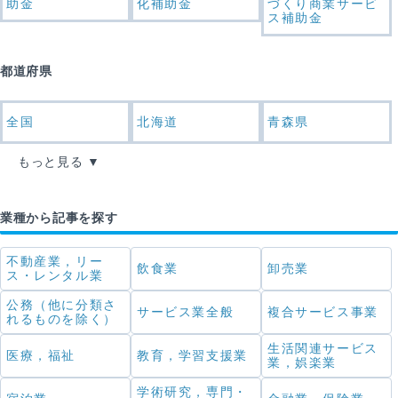
助金
化補助金
づくり商業サービ
ス補助金
都道府県
全国
北海道
青森県
もっと見る
業種から記事を探す
不動産業，リー
飲食業
卸売業
ス・レンタル業
公務（他に分類さ
サービス業全般
複合サービス事業
れるものを除く）
生活関連サービス
医療，福祉
教育，学習支援業
業，娯楽業
学術研究，専門・