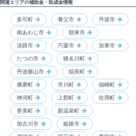
関連エリアの補助金・助成金情報
多可町
養父市
丹波市
南あわじ市
朝来市
淡路市
宍粟市
加東市
たつの市
猪名川町
丹波篠山市
稲美町
播磨町
市川町
福崎町
神河町
上郡町
佐用町
香美町
新温泉町
加古川市
姫路市