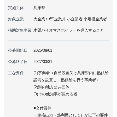
実施主体
兵庫県
対象企業
大企業,中堅企業,中小企業者,小規模企業者
補助対象事業
木質バイオマスボイラーを導入すること
公募開始日
2025/08/01
公募終了日
2027/03/31
主な要件
(1)事業者（自己設置又は兵庫県内に熱供給
設備を設置し、熱供給を行う事業者）
(2)県内地方公共団体
(3)その他知事が認める者
■交付要件
・定格出力（熱利用として）が以下の要件