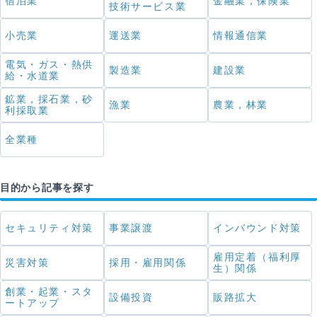
宿泊業
金融業，保険業
技術サービス業
小売業
運送業
情報通信業
電気・ガス・熱供
製造業
建設業
給・水道業
鉱業，採石業，砂
漁業
農業，林業
利採取業
全業種
目的から記事を探す
セキュリティ対策
事業譲渡
インバウンド対策
雇用定着（福利厚
災害対策
採用・雇用関係
生）関係
創業・起業・スタ
設備投資
販路拡大
ートアップ