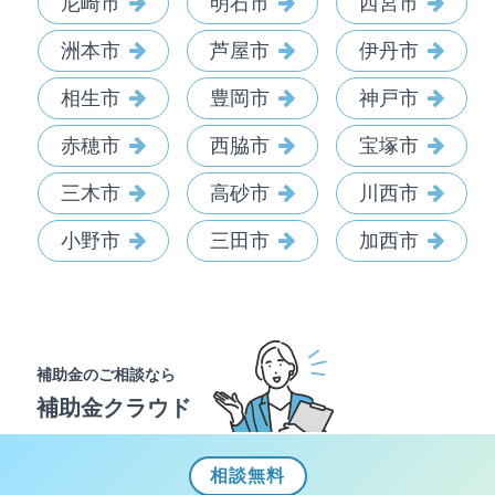
尼崎市
明石市
西宮市
洲本市
芦屋市
伊丹市
相生市
豊岡市
神戸市
赤穂市
西脇市
宝塚市
三木市
高砂市
川西市
小野市
三田市
加西市
補助金のご相談なら
補助金クラウド
相談
無料