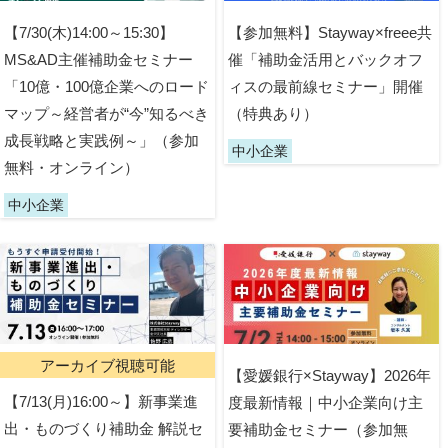
【7/30(木)14:00～15:30】
【参加無料】Stayway×freee共
MS&AD主催補助金セミナー
催「補助金活用とバックオフ
「10億・100億企業へのロード
ィスの最前線セミナー」開催
マップ～経営者が“今”知るべき
（特典あり）
成長戦略と実践例～」（参加
中小企業
無料・オンライン）
中小企業
アーカイブ視聴可能
【愛媛銀行×Stayway】2026年
【7/13(月)16:00～】新事業進
度最新情報｜中小企業向け主
出・ものづくり補助金 解説セ
要補助金セミナー（参加無