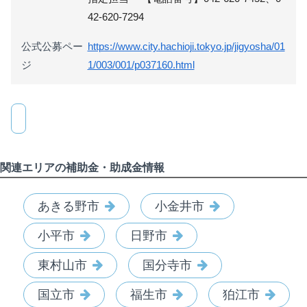
42-620-7294
公式公募ペー
https://www.city.hachioji.tokyo.jp/jigyosha/01
ジ
1/003/001/p037160.html
関連エリアの補助金・助成金情報
あきる野市
小金井市
小平市
日野市
東村山市
国分寺市
国立市
福生市
狛江市