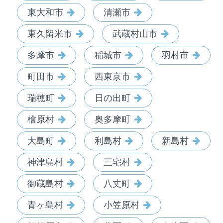
東大和市
清瀬市
東久留米市
武蔵村山市
多摩市
稲城市
羽村市
町田市
西東京市
瑞穂町
日の出町
檜原村
奥多摩町
大島町
利島村
新島村
神津島村
三宅村
御蔵島村
八丈町
青ヶ島村
小笠原村