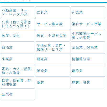
不動産業，リー
飲食業
卸売業
ス・レンタル業
公務（他に分類さ
サービス業全般
複合サービス事業
れるものを除く）
生活関連サービス
医療，福祉
教育，学習支援業
業，娯楽業
学術研究，専門・
宿泊業
金融業，保険業
技術サービス業
小売業
運送業
情報通信業
電気・ガス・熱供
製造業
建設業
給・水道業
鉱業，採石業，砂
漁業
農業，林業
利採取業
全業種