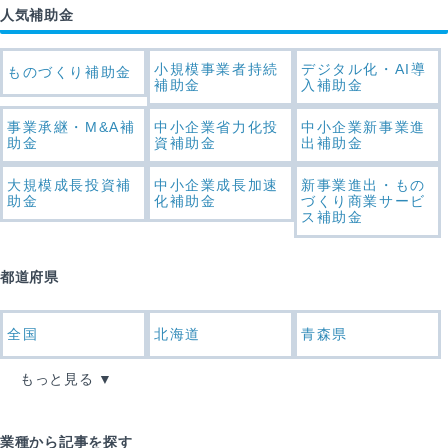
人気補助金
小規模事業者持続
デジタル化・AI導
ものづくり補助金
補助金
入補助金
事業承継・M&A補
中小企業省力化投
中小企業新事業進
助金
資補助金
出補助金
大規模成長投資補
中小企業成長加速
新事業進出・もの
助金
化補助金
づくり商業サービ
ス補助金
都道府県
全国
北海道
青森県
もっと見る
業種から記事を探す