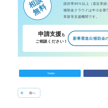
相談
採択率90％以上（直近実績
無料
補助金クラウドは中小企業
革新等支援機関です。
申請支援
も
新事業進出補助金
ご相談ください！
Twitter