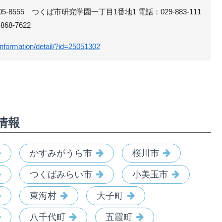
-8555 つくば市研究学園一丁目1番地1 電話：029-883-111
68-7622
p/information/detail/?id=25051302
情報
かすみがうら市
桜川市
つくばみらい市
小美玉市
東海村
大子町
八千代町
五霞町