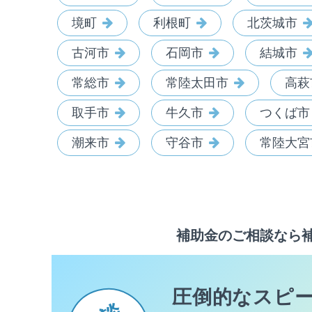
境町
利根町
北茨城市
古河市
石岡市
結城市
常総市
常陸太田市
高萩
取手市
牛久市
つくば市
潮来市
守谷市
常陸大宮
補助金のご相談なら
圧倒的なスピ