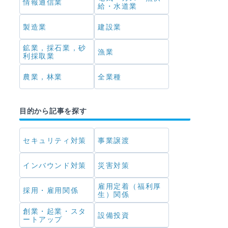
情報通信業
給・水道業
製造業
建設業
鉱業，採石業，砂
漁業
利採取業
農業，林業
全業種
目的から記事を探す
セキュリティ対策
事業譲渡
インバウンド対策
災害対策
雇用定着（福利厚
採用・雇用関係
生）関係
創業・起業・スタ
設備投資
ートアップ