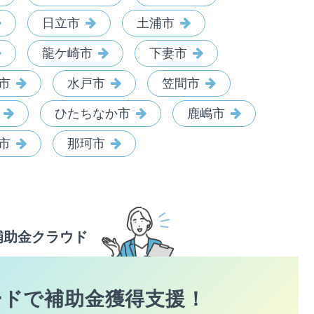
日立市
土浦市
龍ケ崎市
下妻市
市
水戸市
笠間市
ひたちなか市
鹿嶋市
市
那珂市
補助金クラウド
ードで
補助金獲得支援！