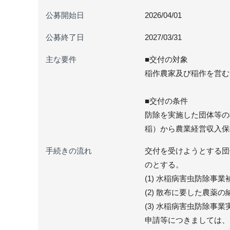
公募開始日
2026/04/01
公募終了日
2027/03/31
主な要件
■交付の対象
稲作農家及び稲作を営む
■交付の条件
防除を実施した団体等の
稲）から農業経営収入保
手続きの流れ
交付を受けようとする団
のとする。
(1) 水稲病害虫防除事
(2) 散布に要した農薬
(3) 水稲病害虫防除事
申請等につきましては、