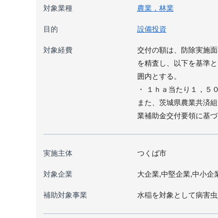
対象業種
農業，林業
目的
設備投資
対象経費
交付の額は、防除実施面
を精査し、以下を基準と
囲内とする。
・ １ｈａ当たり１，５
また、茨城県農業共済組
業補助金交付要領に基づ
実施主体
つくば市
対象企業
大企業,中堅企業,中小企
補助対象事業
水稲を対象として病害虫