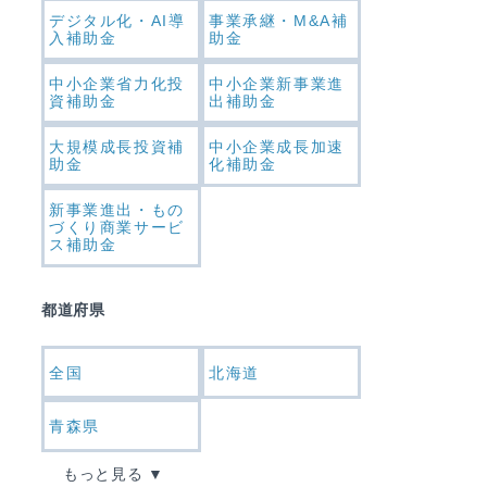
デジタル化・AI導
事業承継・M&A補
入補助金
助金
中小企業省力化投
中小企業新事業進
資補助金
出補助金
大規模成長投資補
中小企業成長加速
助金
化補助金
新事業進出・もの
づくり商業サービ
ス補助金
都道府県
全国
北海道
青森県
もっと見る