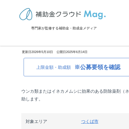
TOP
>
補助金・助成金詳細
>
設備投資
>
茨城県つくば市：令和7年度 
専門家が監修する補助金・助成金メディア
茨城県つくば市：令和7年度 水
2026年5月10日
2025年6月14日
※公募要領を確認
上限金額・助成額
ウンカ類またはイネカメムシに効果のある防除薬剤（
助します。
対象エリア
つくば市