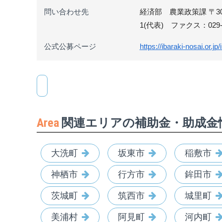
問い合わせ先
経済部 農業政策課 〒305
1(代表) ファクス：029-8
公式公募ページ
https://ibaraki-nosai.or.j
Area
関連エリアの補助金・助成金
大洗町
坂東市
稲敷市
神栖市
行方市
鉾田市
茨城町
筑西市
城里町
美浦村
阿見町
河内町