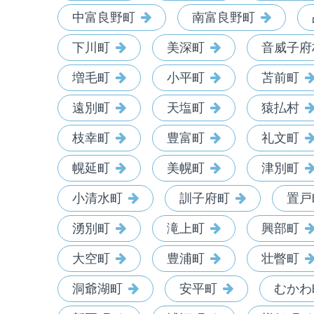
中富良野町
南富良野町
下川町
美深町
音威子府
増毛町
小平町
苫前町
遠別町
天塩町
猿払村
枝幸町
豊富町
礼文町
幌延町
美幌町
津別町
小清水町
訓子府町
置戸
湧別町
滝上町
興部町
大空町
豊浦町
壮瞥町
洞爺湖町
安平町
むかわ