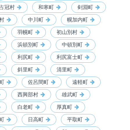
占冠村
和寒町
剣淵町
村
中川町
幌加内町
羽幌町
初山別村
浜頓別町
中頓別町
利尻町
利尻富士町
斜里町
清里町
町
佐呂間町
遠軽町
西興部村
雄武町
白老町
厚真町
町
日高町
平取町