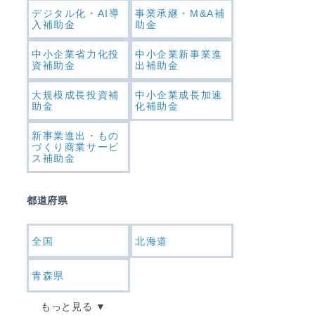
デジタル化・AI導
事業承継・M&A補
入補助金
助金
中小企業省力化投
中小企業新事業進
資補助金
出補助金
大規模成長投資補
中小企業成長加速
助金
化補助金
新事業進出・もの
づくり商業サービ
ス補助金
都道府県
全国
北海道
青森県
もっと見る