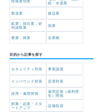
情報通信業
給・水道業
製造業
建設業
鉱業，採石業，砂
漁業
利採取業
農業，林業
全業種
目的から記事を探す
セキュリティ対策
事業譲渡
インバウンド対策
災害対策
雇用定着（福利厚
採用・雇用関係
生）関係
創業・起業・スタ
設備投資
ートアップ