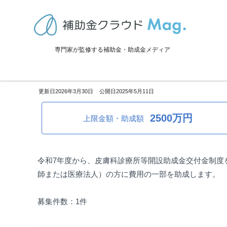
TOP
>
補助金・助成金詳細
>
創業・起業・スタートアップ
>
北海道石
専門家が監修する補助金・助成金メディア
北海道石狩市：皮膚科診療所等
2026年3月30日
2025年5月11日
2500万円
上限金額・助成額
令和7年度から、皮膚科診療所等開設助成金交付金制度
師または医療法人）の方に費用の一部を助成します。
募集件数：1件