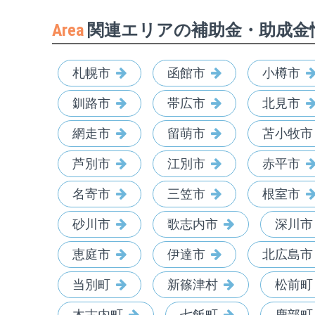
Area
関連エリアの補助金・助成金
札幌市
函館市
小樽市
釧路市
帯広市
北見市
網走市
留萌市
苫小牧市
芦別市
江別市
赤平市
名寄市
三笠市
根室市
砂川市
歌志内市
深川市
恵庭市
伊達市
北広島市
当別町
新篠津村
松前町