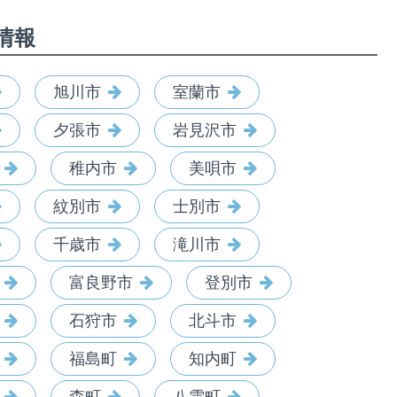
情報
旭川市
室蘭市
夕張市
岩見沢市
稚内市
美唄市
紋別市
士別市
千歳市
滝川市
富良野市
登別市
石狩市
北斗市
福島町
知内町