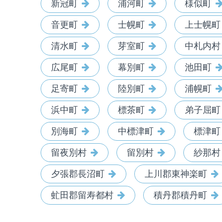
新冠町
浦河町
様似町
音更町
士幌町
上士幌町
清水町
芽室町
中札内村
広尾町
幕別町
池田町
足寄町
陸別町
浦幌町
浜中町
標茶町
弟子屈町
別海町
中標津町
標津町
留夜別村
留別村
紗那村
夕張郡長沼町
上川郡東神楽町
虻田郡留寿都村
積丹郡積丹町