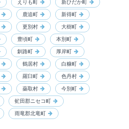
えりも町
新ひだか町
鹿追町
新得町
更別村
大樹町
豊頃町
本別町
釧路町
厚岸町
鶴居村
白糠町
羅臼町
色丹村
蘂取村
今別町
虻田郡ニセコ町
雨竜郡北竜町