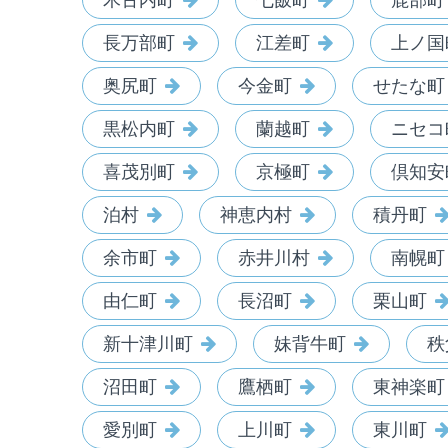
木古内町
七飯町
鹿部町
長万部町
江差町
上ノ国
奥尻町
今金町
せたな町
黒松内町
蘭越町
ニセコ
喜茂別町
京極町
倶知安
泊村
神恵内村
積丹町
余市町
赤井川村
南幌町
由仁町
長沼町
栗山町
新十津川町
妹背牛町
秩
沼田町
鷹栖町
東神楽町
愛別町
上川町
東川町