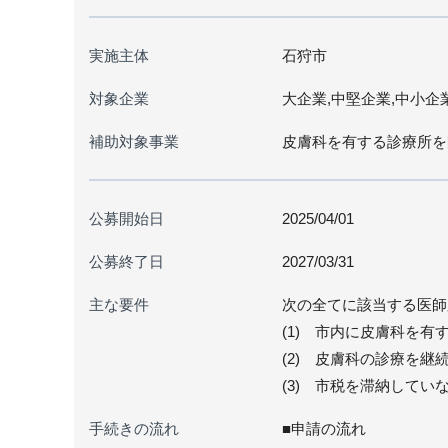
実施主体
石狩市
対象企業
大企業,中堅企業,中小企
補助対象事業
皮膚科を有する診療所を
公募開始日
2025/04/01
公募終了日
2027/03/31
主な要件
次の全てに該当する医師
(1) 市内に皮膚科を有
(2) 皮膚科の診療を継
(3) 市税を滞納してい
手続きの流れ
■申請の流れ