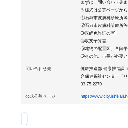
まずは、問い合わせ先ま
※様式は公募ページから
①石狩市皮膚科診療所等
②石狩市皮膚科診療所等
③医師免許証の写し
④収支予算書
⑤建物の配置図、各階平
⑥その他、市長が必要と
問い合わせ先
健康推進部 健康推進課 〒
合保健福祉センター「りんくる」
33-75-2270
公式公募ページ
https://www.city.ishikari