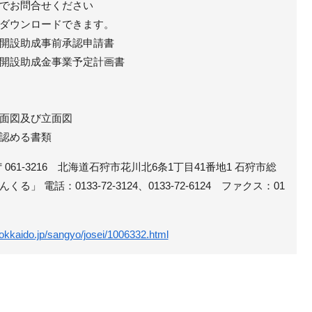
でお問合せください
ダウンロードできます。
開設助成事前承認申請書
開設助成金事業予定計画書
面図及び立面図
認める書類
061-3216 北海道石狩市花川北6条1丁目41番地1 石狩市総
 電話：0133-72-3124、0133-72-6124 ファクス：01
.hokkaido.jp/sangyo/josei/1006332.html