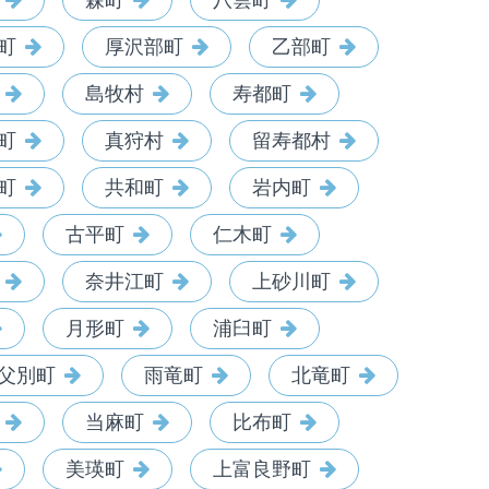
森町
八雲町
町
厚沢部町
乙部町
島牧村
寿都町
町
真狩村
留寿都村
町
共和町
岩内町
古平町
仁木町
奈井江町
上砂川町
月形町
浦臼町
父別町
雨竜町
北竜町
当麻町
比布町
美瑛町
上富良野町