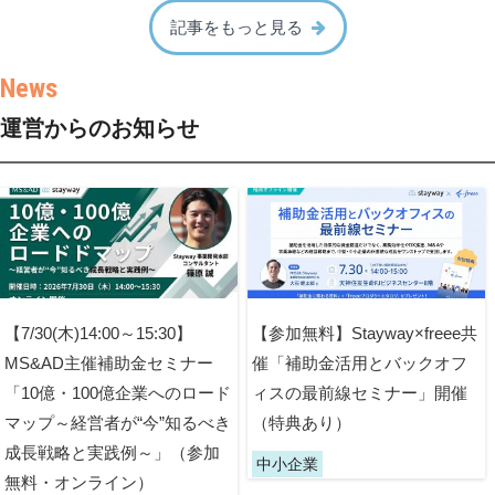
記事をもっと見る
運営からのお知らせ
【7/30(木)14:00～15:30】
【参加無料】Stayway×freee共
MS&AD主催補助金セミナー
催「補助金活用とバックオフ
「10億・100億企業へのロード
ィスの最前線セミナー」開催
マップ～経営者が“今”知るべき
（特典あり）
成長戦略と実践例～」（参加
中小企業
無料・オンライン）