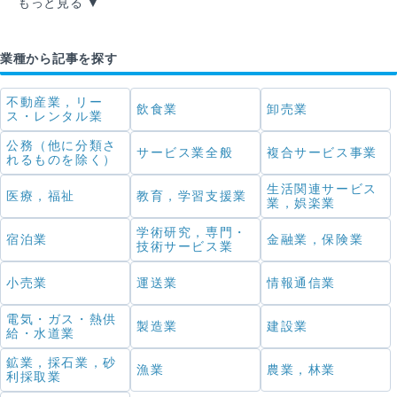
もっと見る
業種から記事を探す
不動産業，リー
飲食業
卸売業
ス・レンタル業
公務（他に分類さ
サービス業全般
複合サービス事業
れるものを除く）
生活関連サービス
医療，福祉
教育，学習支援業
業，娯楽業
学術研究，専門・
宿泊業
金融業，保険業
技術サービス業
小売業
運送業
情報通信業
電気・ガス・熱供
製造業
建設業
給・水道業
鉱業，採石業，砂
漁業
農業，林業
利採取業