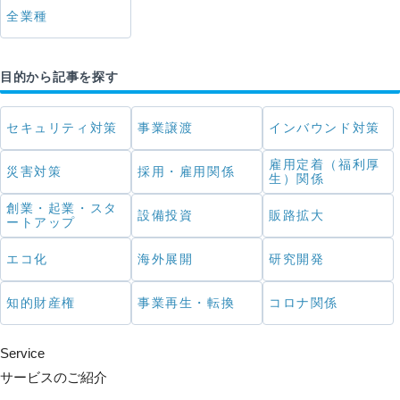
全業種
目的から記事を探す
セキュリティ対策
事業譲渡
インバウンド対策
雇用定着（福利厚
災害対策
採用・雇用関係
生）関係
創業・起業・スタ
設備投資
販路拡大
ートアップ
エコ化
海外展開
研究開発
知的財産権
事業再生・転換
コロナ関係
Service
サービスのご紹介