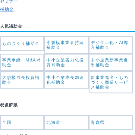
セミナー
補助金
人気補助金
小規模事業者持続
デジタル化・AI導
ものづくり補助金
補助金
入補助金
事業承継・M&A補
中小企業省力化投
中小企業新事業進
助金
資補助金
出補助金
大規模成長投資補
中小企業成長加速
新事業進出・もの
助金
化補助金
づくり商業サービ
ス補助金
都道府県
全国
北海道
青森県