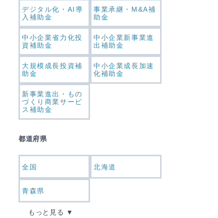
デジタル化・AI導
事業承継・M&A補
入補助金
助金
中小企業省力化投
中小企業新事業進
資補助金
出補助金
大規模成長投資補
中小企業成長加速
助金
化補助金
新事業進出・もの
づくり商業サービ
ス補助金
都道府県
全国
北海道
青森県
もっと見る