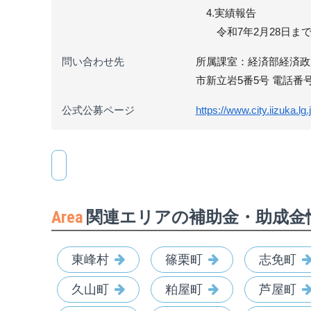
4.実績報告
令和7年2月28日まで
問い合わせ先
所属課室：経済部経済政策
市新立岩5番5号 電話番号：09
公式公募ページ
https://www.city.iizuka.l
Area
関連エリアの補助金・助成金
東峰村
篠栗町
志免町
久山町
粕屋町
芦屋町