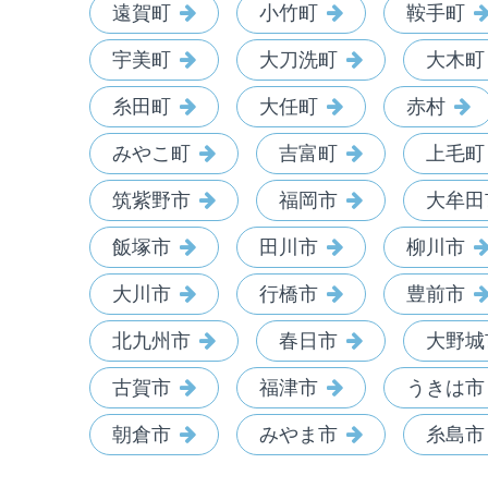
遠賀町
小竹町
鞍手町
宇美町
大刀洗町
大木町
糸田町
大任町
赤村
みやこ町
吉富町
上毛町
筑紫野市
福岡市
大牟田
飯塚市
田川市
柳川市
大川市
行橋市
豊前市
北九州市
春日市
大野城
古賀市
福津市
うきは市
朝倉市
みやま市
糸島市