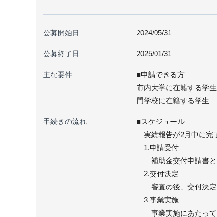
公募開始日
2024/05/31
公募終了日
2025/01/31
主な要件
■申請できる方
市内大学に在籍する学生
門学校に在籍する学生
手続きの流れ
■スケジュール
実績報告が2月中に完
1.申請受付
補助金交付申請書と事
2.交付決定
審査の後、交付決定
3.事業実施
事業実施にあたっては