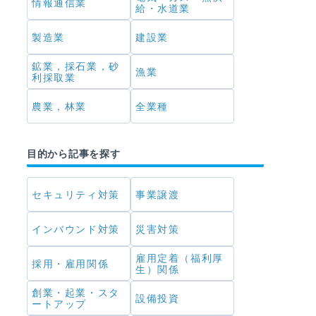
情報通信業
給・水道業
製造業
建設業
鉱業，採石業，砂
漁業
利採取業
農業，林業
全業種
目的から記事を探す
セキュリティ対策
事業譲渡
インバウンド対策
災害対策
雇用定着（福利厚
採用・雇用関係
生）関係
創業・起業・スタ
設備投資
ートアップ