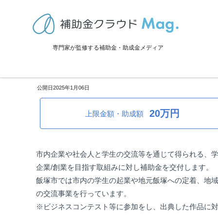
TOP
>
補助金・助成金詳細
>
創業・起業・スタートアップ
>
福岡県飯
専門家が監修する補助金・助成金メディア
福岡県飯塚市：大学生起業家育
2025年1月06日
20万円
上限金額・助成額
市内企業や社会人と学生の交流等を通じて得られる、
企業/創業を目指す取組みに対し補助金を交付します。
飯塚市では市内の学生の起業や地元飯塚への定着、地
の交流事業を行っています。
※ビジネスコンテスト等に参加をし、出典した作品に