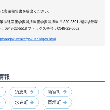
に実績報告書を提出ください。
推進室産学振興担当産学振興担当 〒820-8501 福岡県飯塚
48-22-5518 ファックス番号：0948-22-6062
g.jp/sangakurenke/gakuseikigyo.html
情報
須恵町
新宮町
水巻町
岡垣町