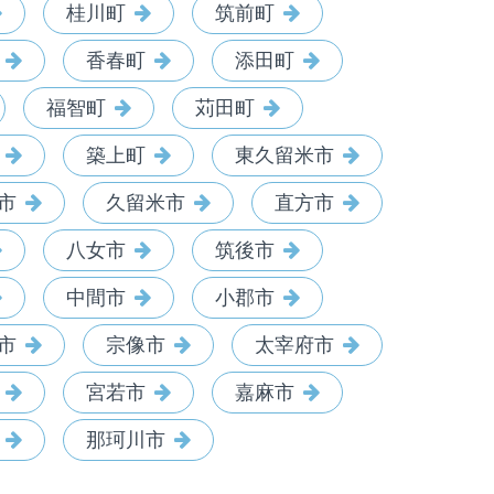
桂川町
筑前町
香春町
添田町
福智町
苅田町
築上町
東久留米市
市
久留米市
直方市
八女市
筑後市
中間市
小郡市
市
宗像市
太宰府市
宮若市
嘉麻市
那珂川市