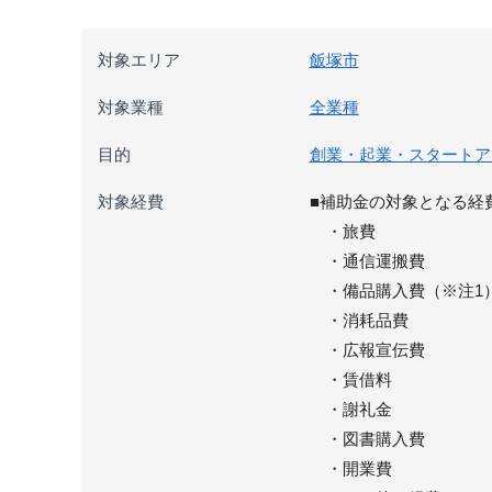
対象エリア
飯塚市
対象業種
全業種
目的
創業・起業・スタートア
対象経費
■補助金の対象となる経
・旅費
・通信運搬費
・備品購入費（※注1
・消耗品費
・広報宣伝費
・賃借料
・謝礼金
・図書購入費
・開業費