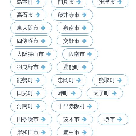
島本町
門真市
摂津市
高石市
藤井寺市
東大阪市
泉南市
四條畷市
交野市
大阪狭山市
阪南市
羽曳野市
豊能町
能勢町
忠岡町
熊取町
田尻町
岬町
太子町
河南町
千早赤阪村
四条畷市
茨木市
堺市
岸和田市
豊中市