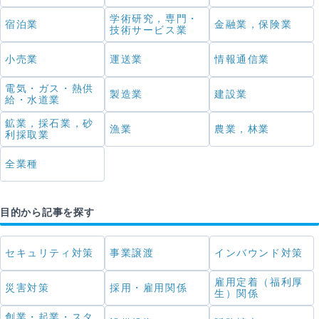
学術研究，専門・
宿泊業
金融業，保険業
技術サービス業
小売業
運送業
情報通信業
電気・ガス・熱供
製造業
建設業
給・水道業
鉱業，採石業，砂
漁業
農業，林業
利採取業
全業種
目的から記事を探す
セキュリティ対策
事業譲渡
インバウンド対策
雇用定着（福利厚
災害対策
採用・雇用関係
生）関係
創業・起業・スタ