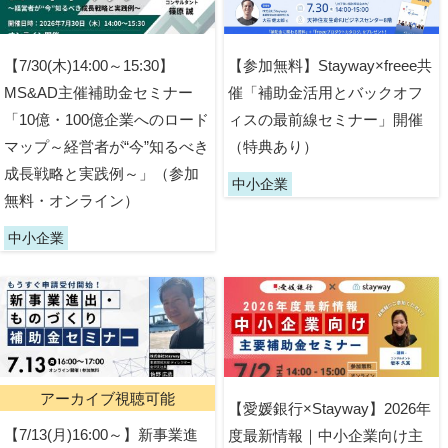
【7/30(木)14:00～15:30】
【参加無料】Stayway×freee共
MS&AD主催補助金セミナー
催「補助金活用とバックオフ
「10億・100億企業へのロード
ィスの最前線セミナー」開催
マップ～経営者が“今”知るべき
（特典あり）
成長戦略と実践例～」（参加
中小企業
無料・オンライン）
中小企業
アーカイブ視聴可能
【愛媛銀行×Stayway】2026年
【7/13(月)16:00～】新事業進
度最新情報｜中小企業向け主