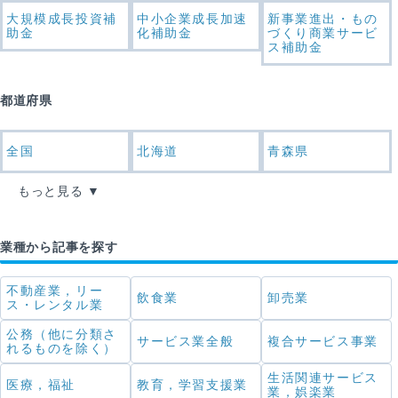
大規模成長投資補
中小企業成長加速
新事業進出・もの
助金
化補助金
づくり商業サービ
ス補助金
都道府県
全国
北海道
青森県
もっと見る
業種から記事を探す
不動産業，リー
飲食業
卸売業
ス・レンタル業
公務（他に分類さ
サービス業全般
複合サービス事業
れるものを除く）
生活関連サービス
医療，福祉
教育，学習支援業
業，娯楽業