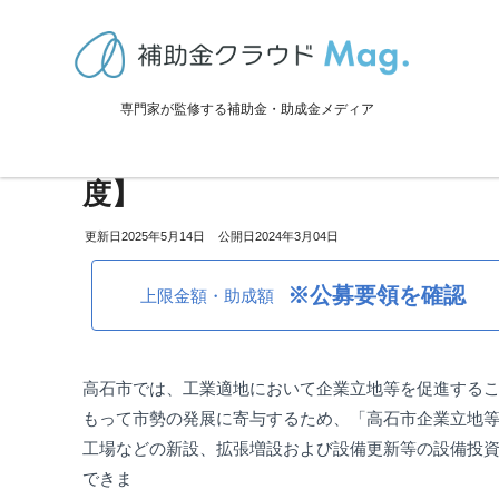
TOP
>
補助金・助成金詳細
>
販路拡大
>
大阪府高石市：企業の投資促進
専門家が監修する補助金・助成金メディア
大阪府高石市：企業の投資促進(
度】
2025年5月14日
2024年3月04日
※公募要領を確認
上限金額・助成額
高石市
では、工業適地において企業立地等を促進する
もって市勢の発展に寄与するため、「高石市企業立地
工場などの新設、拡張増設および設備更新等の設備投
できま