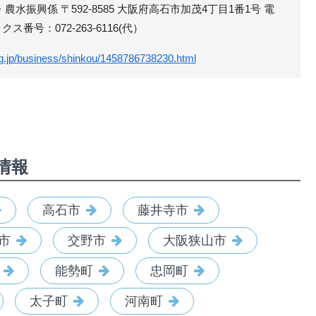
農水振興係 〒592-8585 大阪府高石市加茂4丁目1番1号 電
ックス番号：072-263-6116(代）
.lg.jp/business/shinkou/1458786738230.html
情報
高石市
藤井寺市
市
交野市
大阪狭山市
能勢町
忠岡町
太子町
河南町