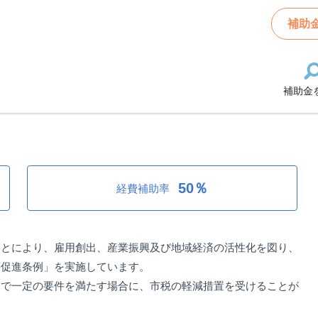
(市税優遇)制度 【企業立地等促進制度】
補助
補助金
市税優遇)制度 【企業立地等促進制
50％
経費補助率
ことにより、雇用創出、産業振興及び地域経済の活性化を図り、
等促進条例」を実施しています。
資で一定の要件を満たす場合に、市税の軽減措置を受けることが