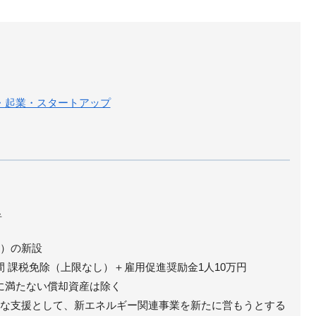
・起業・スタートアップ
者
備）の新設
間 課税免除（上限なし）＋雇用促進奨励金1人10万円
に満たない償却資産は除く
たな支援として、新エネルギー関連事業を新たに営もうとする