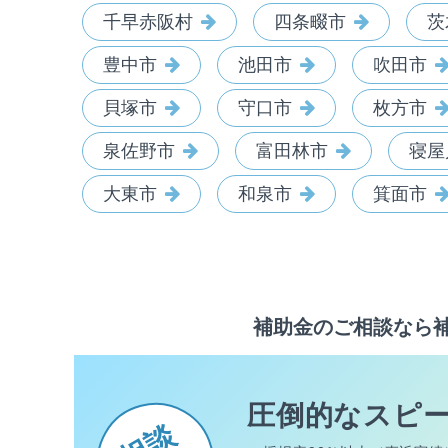
千早赤阪村
四条畷市
茨
豊中市
池田市
吹田市
貝塚市
守口市
枚方市
泉佐野市
富田林市
寝屋
大東市
和泉市
箕面市
補助金のご相談なら
圧倒的なスピ
相談