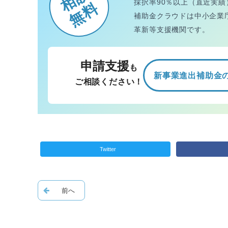
採択率90％以上（直近実績
無料
補助金クラウドは中小企業
革新等支援機関です。
申請支援
も
新事業進出補助金
ご相談ください！
Twitter