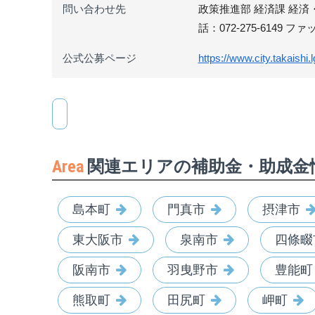
問い合わせ先
政策推進部 経済課 経済・
話：072-275-6149 ファ
公式公募ページ
https://www.city.takaishi
Area
関連エリアの補助金・助成金
島本町
門真市
摂津市
東大阪市
泉南市
四條畷
阪南市
羽曳野市
豊能町
熊取町
田尻町
岬町