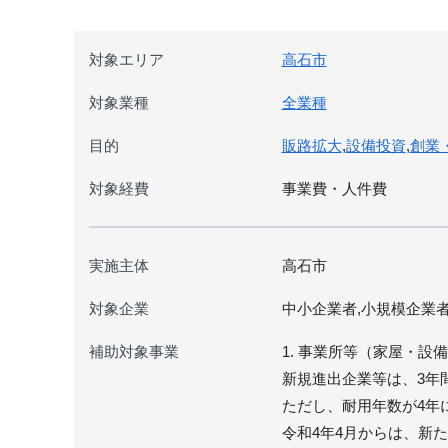
対象エリア
高石市
対象業種
全業種
目的
販路拡大
,
設備投資
,
創業
対象経費
事業費・人件費
実施主体
高石市
対象企業
中小企業者,小規模企業
補助対象事業
1. 事業所等（家屋・設
新規進出企業等は、3年
ただし、耐用年数が4年
令和4年4月からは、新