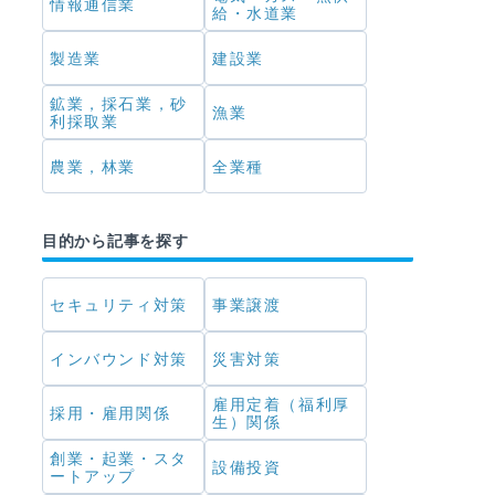
情報通信業
給・水道業
製造業
建設業
鉱業，採石業，砂
漁業
利採取業
農業，林業
全業種
目的から記事を探す
セキュリティ対策
事業譲渡
インバウンド対策
災害対策
雇用定着（福利厚
採用・雇用関係
生）関係
創業・起業・スタ
設備投資
ートアップ