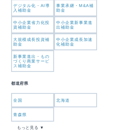
デジタル化・AI導
事業承継・M&A補
入補助金
助金
中小企業省力化投
中小企業新事業進
資補助金
出補助金
大規模成長投資補
中小企業成長加速
助金
化補助金
新事業進出・もの
づくり商業サービ
ス補助金
都道府県
全国
北海道
青森県
もっと見る