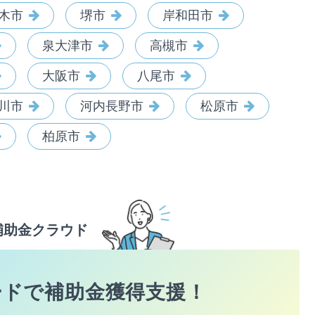
木市
堺市
岸和田市
泉大津市
高槻市
大阪市
八尾市
川市
河内長野市
松原市
柏原市
補助金クラウド
ードで
補助金獲得支援！