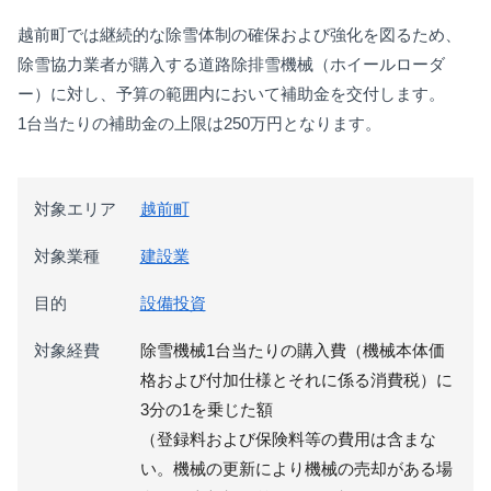
越前町では
継続的な除雪体制の確保および強化を図るため、
除雪協力業者が購入する道路除排雪機械（ホイールローダ
ー）に対し、予算の範囲内において補助金を交付します。
1台当たりの補助金の上限は250万円となります。
対象エリア
越前町
対象業種
建設業
目的
設備投資
対象経費
除雪機械1台当たりの購入費（機械本体価
格および付加仕様とそれに係る消費税）に
3分の1を乗じた額
（登録料および保険料等の費用は含まな
い。機械の更新により機械の売却がある場