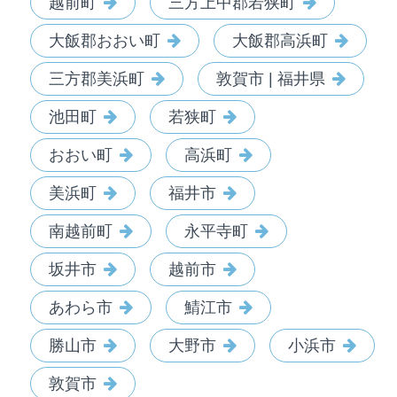
越前町
三方上中郡若狭町
大飯郡おおい町
大飯郡高浜町
三方郡美浜町
敦賀市 | 福井県
池田町
若狭町
おおい町
高浜町
美浜町
福井市
南越前町
永平寺町
坂井市
越前市
あわら市
鯖江市
勝山市
大野市
小浜市
敦賀市