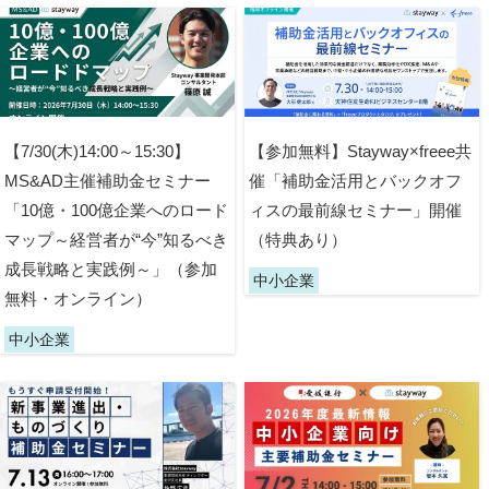
【7/30(木)14:00～15:30】
【参加無料】Stayway×freee共
MS&AD主催補助金セミナー
催「補助金活用とバックオフ
「10億・100億企業へのロード
ィスの最前線セミナー」開催
マップ～経営者が“今”知るべき
（特典あり）
成長戦略と実践例～」（参加
中小企業
無料・オンライン）
中小企業