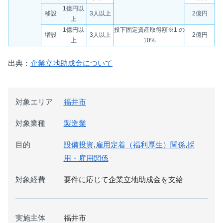
1億円以
移設
3人以上
2億円
上
1億円以
投下固定資産取得額※1 の
増設
3人以上
2億円
上
10%
出典：
企業立地助成金について
対象エリア
福井市
対象業種
製造業
目的
設備投資
,
雇用定着（福利厚生）関係
,
採
用・雇用関係
対象経費
要件に応じて企業立地助成金を支給
実施主体
福井市