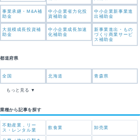
事業承継・M&A補
中小企業省力化投
中小企業新事業進
助金
資補助金
出補助金
大規模成長投資補
中小企業成長加速
新事業進出・もの
助金
化補助金
づくり商業サービ
ス補助金
都道府県
全国
北海道
青森県
もっと見る
業種から記事を探す
不動産業，リー
飲食業
卸売業
ス・レンタル業