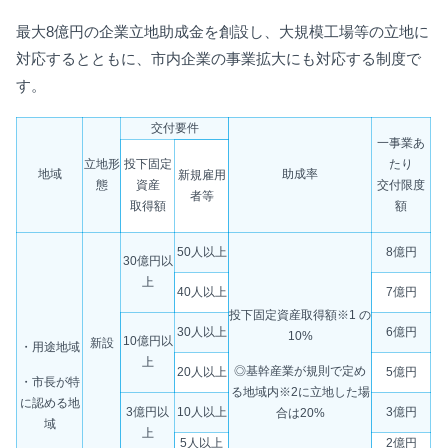
最大8億円の企業立地助成金を創設し、大規模工場等の立地に
対応するとともに、
市内企業の事業拡大にも対応する制度で
す。
交付要件
一事業あ
立地形
たり
投下固定
助成率
地域
新規雇用
態
交付限度
資産
者等
額
取得額
50人以上
8億円
30億円以
上
40人以上
7億円
投下固定資産取得額※1 の
30人以上
6億円
10%
10億円以
新設
・用途地域
上
◎基幹産業が規則で定め
20人以上
5億円
・市長が特
る地域内※2に立地した場
に認める地
3億円以
10人以上
3億円
合は20%
域
上
5人以上
2億円