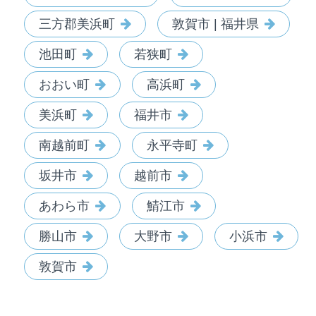
三方郡美浜町
敦賀市 | 福井県
池田町
若狭町
おおい町
高浜町
美浜町
福井市
南越前町
永平寺町
坂井市
越前市
あわら市
鯖江市
勝山市
大野市
小浜市
敦賀市