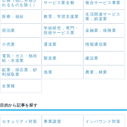
公務（他に分類さ
サービス業全般
複合サービス事業
れるものを除く）
生活関連サービス
医療，福祉
教育，学習支援業
業，娯楽業
学術研究，専門・
宿泊業
金融業，保険業
技術サービス業
小売業
運送業
情報通信業
電気・ガス・熱供
製造業
建設業
給・水道業
鉱業，採石業，砂
漁業
農業，林業
利採取業
全業種
目的から記事を探す
セキュリティ対策
事業譲渡
インバウンド対策